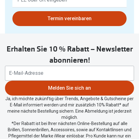
Ergebnisse
gefunden.
Bitte
Termin vereinbaren
nutzen
Sie
untenstehenden
Erhalten Sie 10 % Rabatt – Newsletter
Button
um
abonnieren!
Ihren
aktuellen
Standort
zu
Melden Sie sich an
teilen.
Ja, ich möchte zukünftig über Trends, Angebote & Gutscheine per
E-Mail informiert werden und mir zusätzlich 10% Rabatt* auf
meine nächste Bestellung sichern. Eine Abmeldung ist jederzeit
möglich.
*Der Rabatt ist bei Ihrer nächsten Online-Bestellung auf alle
Brillen, Sonnenbrillen, Accessoires, sowie auf Kontaktlinsen und
Pflegemittel der Marke iWear einlösbar. Pro Kunde kann nur ein