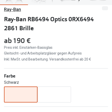
Ray-Ban
Marken
Sonnenbri
Ray-Ban
Ray-Ban RB6494 Optics 0RX6494
Marken
2861 Brille
DbyD
Ray-Ban
Prada
Prada
ab
190 €
Seen
Ralph Lau
Preis inkl. Einstärken-Basisglas
Gleitsicht- und Arbeitsplatzgläser gegen Aufpreis
Miu Miu
Unofficial
Inkl. MwSt. und Bearbeitung. Versandkostenfrei ab 20 €
alle Marken
Oakley
Farbe
Miu Miu
Ratgeber
Schwarz
Gleitsicht Ratgeber
alle Mark
Brillenpass richtig lesen
Trends
Alle Brillen Ratgeber
Ray-Ban 