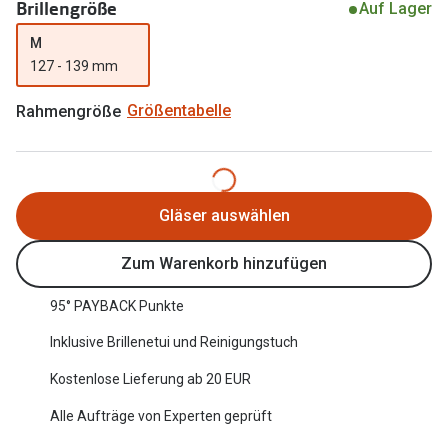
Brillengröße
Auf Lager
Oakley Me
Angebote
M
Brillen 2 für 1
Sonnenbri
127 - 139 mm
20% auf selbsttönende Gläser
Randlose 
Rahmengröße
Größentabelle
Back to School: 50% auf die zweite Kinderbrille
Fahrradbri
Farbe des
Trends
Gläser auswählen
Zubehör
Nuance Audio Brille
Brillenbüg
Zum Warenkorb hinzufügen
Ray-Ban Meta
Brillenetui
95° PAYBACK Punkte
Oakley Meta
Brillenket
Inklusive Brillenetui und Reinigungstuch
Brillentrends 2026
Kostenlose Lieferung ab 20 EUR
Ratgeber
Gläser
Alle Aufträge von Experten geprüft
UV-Schutz
Glaspakete