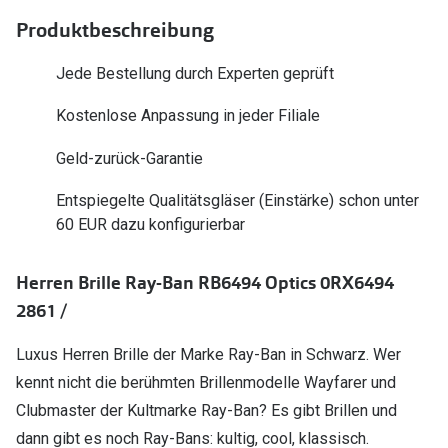
Polarisier
Glasveredelungen
Produktbeschreibung
Sonnenbri
Brillenglas Typen
Jede Bestellung durch Experten geprüft
Alle Sonne
Transitions Gläser
Kostenlose Anpassung in jeder Filiale
Angebote
Blaulichtfilter
Geld-zurück-Garantie
Brillen 2 f
Stellest®-Brillengläser
Entspiegelte Qualitätsgläser (Einstärke) schon unter
60 EUR dazu konfigurierbar
Zubehör
Brillenbügel
Herren Brille Ray-Ban RB6494 Optics 0RX6494
Brillenetuis
2861 /
Brillenkettchen
Luxus Herren Brille der Marke Ray-Ban in Schwarz. Wer
kennt nicht die berühmten Brillenmodelle Wayfarer und
Clubmaster der Kultmarke Ray-Ban? Es gibt Brillen und
dann gibt es noch Ray-Bans: kultig, cool, klassisch.