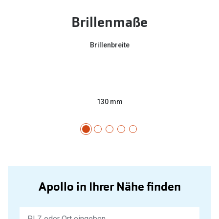
Brillenmaße
Brillenbreite
130 mm
Apollo in Ihrer Nähe finden
Keine