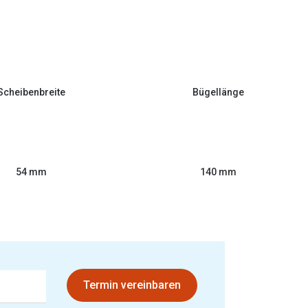
Scheibenbreite
Bügellänge
54 mm
140 mm
Termin vereinbaren