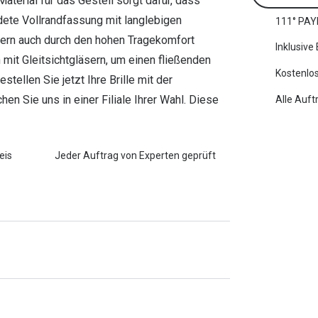
aterial für das Gestell sorgt dafür, dass
ndete Vollrandfassung mit langlebigen
111° PAY
ndern auch durch den hohen Tragekomfort
Inklusive
mit Gleitsichtgläsern, um einen fließenden
Kostenlos
ellen Sie jetzt Ihre Brille mit der
en Sie uns in einer Filiale Ihrer Wahl. Diese
Alle Auft
eis
Jeder Auftrag von Experten geprüft