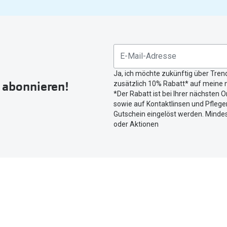
gefunden.
Bitte
nutzen
Sie
untenstehenden
Button
Ja, ich möchte zukünftig über Tren
um
r abonnieren!
zusätzlich 10% Rabatt* auf meine n
Ihren
*Der Rabatt ist bei Ihrer nächsten O
aktuellen
sowie auf Kontaktlinsen und Pflegem
Standort
Gutschein eingelöst werden. Mindes
zu
oder Aktionen
teilen.