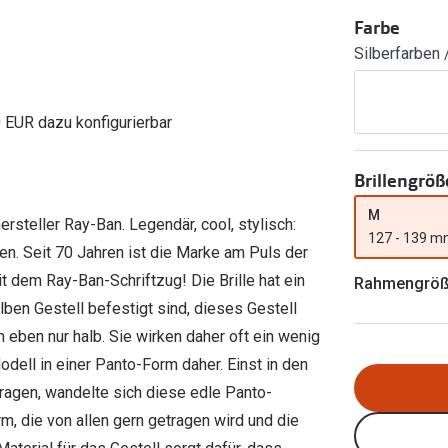
Ray-Ban Meta
Gleitsichtlinsen
Zahlung & Gutscheinkarten
Farbe
Zubehör
obetragen
Oakley Meta
Sphärische Linsen
Silberfarben 
Filialauskünfte
er
l 3
Brillentrends 2026
Brillenbügel
Torische Linsen
Rücksendung
g lesen
Brillenetuis
Farblinsen
o
Min.-5%
0 EUR dazu konfigurierbar
ber
Brillenkettchen
Motivlinsen
Brillengröß
M
ersteller Ray-Ban. Legendär, cool, stylisch:
127 - 139 
len. Seit 70 Jahren ist die Marke am Puls der
it dem Ray-Ban-Schriftzug! Die Brille hat ein
Rahmengrö
lben Gestell befestigt sind, dieses Gestell
 eben nur halb. Sie wirken daher oft ein wenig
Modell in einer Panto-Form daher. Einst in den
tragen, wandelte sich diese edle Panto-
rm, die von allen gern getragen wird und die