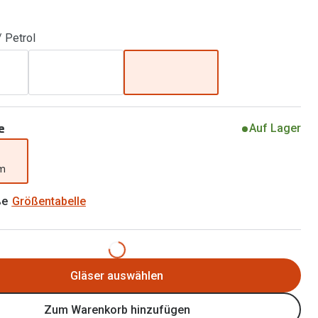
Brillen 2 für 1
Alle Marken
Zubehör
/ Petrol
Brillenbügel
Brillenetuis
Brillenkettchen
e
Auf Lager
mm
ße
Größentabelle
Gläser auswählen
Zum Warenkorb hinzufügen