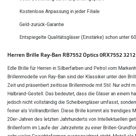
Oakley Meta entdecken
Wann brauche ich ein Hörgerät?
Lesebrillen
Mit Sehstärke
Online Brillenberater
alle Marken
Ratgeber
Kostenlose Anpassung in jeder Filiale
Hörgeräte-Arten
Kontaktlinsen-Pr
Weitere Kategorien
Sportsonnenbrillen
Hörtest
Gleitsicht Ratgeb
iWear Nimm 4 zah
Geld-zurück-Garantie
Ray-Ban Meta ausprobieren
Weitere Kategorien
Brillen Sale
Alle Hörakustik Ratgeber
Brillenpass richti
Kontaktlinsen-Ab
Entspiegelte Qualitätsgläser (Einstärke) schon unter 6
Sonnenbrillen Sale
Alle Brillen Ratge
iWear Direct
Herren Brille Ray-Ban RB7552 Optics 0RX7552 3212
Edle Brille für Herren in Silberfarben und Petrol vom Markenh
Brillenmodelle von Ray-Ban sind der Klassiker unter den Bril
Zeit und präsentiert zeitlose Brillenmode mit Stil. Nur echt m
Halbrand-Gestell. Das bedeutet, dass die Gläser an einem ha
jedoch nicht vollständig die Scheibengläser umfasst, sondern
feiner als Vollrandbrillen. Diese Brille kommt als trendiges 
20er-Jahren des letzten Jahrhunderts von Intellektuellen ge
Brillenform im Laufe der Jahrzehnte zu einer Brillen-Grundfo