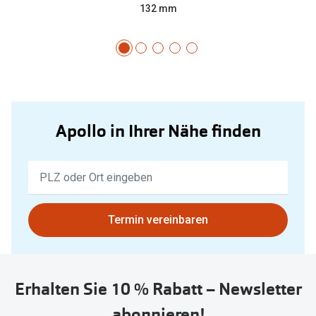
132 mm
Apollo in Ihrer Nähe finden
Keine
Ergebnisse
gefunden.
Bitte
Termin vereinbaren
nutzen
Sie
untenstehenden
Erhalten Sie 10 % Rabatt – Newsletter
Button
um
abonnieren!