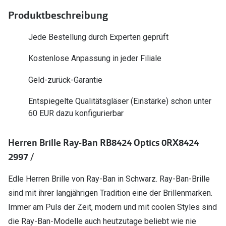
Polarisier
Glasveredelungen
Produktbeschreibung
Sonnenbri
Brillenglas Typen
Jede Bestellung durch Experten geprüft
Alle Sonne
Transitions Gläser
Kostenlose Anpassung in jeder Filiale
Angebote
Blaulichtfilter
Geld-zurück-Garantie
Brillen 2 f
Stellest®-Brillengläser
Entspiegelte Qualitätsgläser (Einstärke) schon unter
60 EUR dazu konfigurierbar
Zubehör
Brillenbügel
Herren Brille Ray-Ban RB8424 Optics 0RX8424
Brillenetuis
2997 /
Brillenkettchen
Edle Herren Brille von Ray-Ban in Schwarz. Ray-Ban-Brille
sind mit ihrer langjährigen Tradition eine der Brillenmarken.
Immer am Puls der Zeit, modern und mit coolen Styles sind
die Ray-Ban-Modelle auch heutzutage beliebt wie nie