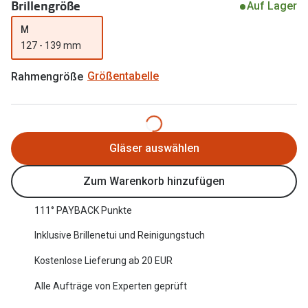
Brillengröße
Auf Lager
Oakley Me
Angebote
M
Brillen 2 für 1
Sonnenbri
127 - 139 mm
20% auf selbsttönende Gläser
Randlose 
Rahmengröße
Größentabelle
Back to School: 50% auf die zweite Kinderbrille
Fahrradbri
Farbe des
Trends
Gläser auswählen
Zubehör
Nuance Audio Brille
Brillenbüg
Zum Warenkorb hinzufügen
Ray-Ban Meta
Brillenetui
111° PAYBACK Punkte
Oakley Meta
Brillenket
Inklusive Brillenetui und Reinigungstuch
Brillentrends 2026
Kostenlose Lieferung ab 20 EUR
Ratgeber
Gläser
Alle Aufträge von Experten geprüft
UV-Schutz
Glaspakete