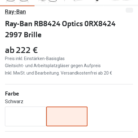
Ray-Ban
Marken
Sonnenbri
Ray-Ban
Ray-Ban RB8424 Optics 0RX8424
Marken
2997 Brille
DbyD
Ray-Ban
Prada
Prada
ab
222 €
Seen
Ralph Lau
Preis inkl. Einstärken-Basisglas
Gleitsicht- und Arbeitsplatzgläser gegen Aufpreis
Miu Miu
Unofficial
Inkl. MwSt. und Bearbeitung. Versandkostenfrei ab 20 €
alle Marken
Oakley
Farbe
Miu Miu
Ratgeber
Schwarz
Gleitsicht Ratgeber
alle Mark
Brillenpass richtig lesen
Trends
Alle Brillen Ratgeber
Ray-Ban 