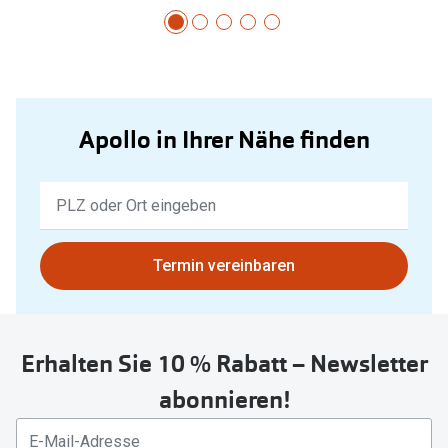
Apollo in Ihrer Nähe finden
Keine
Ergebnisse
gefunden.
Bitte
Termin vereinbaren
nutzen
Sie
untenstehenden
Erhalten Sie 10 % Rabatt – Newsletter
Button
um
abonnieren!
Ihren
aktuellen