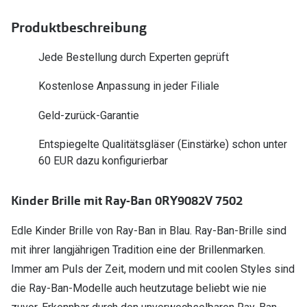
Polarisier
Glasveredelungen
Produktbeschreibung
Sonnenbri
Brillenglas Typen
Jede Bestellung durch Experten geprüft
Alle Sonne
Transitions Gläser
Kostenlose Anpassung in jeder Filiale
Angebote
Blaulichtfilter
Geld-zurück-Garantie
Brillen 2 f
Stellest®-Brillengläser
Entspiegelte Qualitätsgläser (Einstärke) schon unter
Zubehör
60 EUR dazu konfigurierbar
Brillenbügel
Kinder Brille mit Ray-Ban 0RY9082V 7502
Brillenetuis
Edle Kinder Brille von Ray-Ban in Blau. Ray-Ban-Brille sind
Brillenkettchen
mit ihrer langjährigen Tradition eine der Brillenmarken.
Immer am Puls der Zeit, modern und mit coolen Styles sind
die Ray-Ban-Modelle auch heutzutage beliebt wie nie