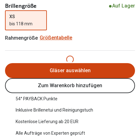
Brillengröße
Auf Lager
Oakley Me
Angebote
XS
Brillen 2 für 1
Sonnenbri
bis 118 mm
20% auf selbsttönende Gläser
Randlose 
Rahmengröße
Größentabelle
Back to School: 50% auf die zweite Kinderbrille
Fahrradbri
Farbe des
Trends
Gläser auswählen
Zubehör
Nuance Audio Brille
Brillenbüg
Ray-Ban Meta
Zum Warenkorb hinzufügen
Brillenetui
Oakley Meta
54° PAYBACK Punkte
Brillenket
Brillentrends 2026
Inklusive Brillenetui und Reinigungstuch
Ratgeber
Kostenlose Lieferung ab 20 EUR
Gläser
UV-Schutz
Alle Aufträge von Experten geprüft
Glaspakete