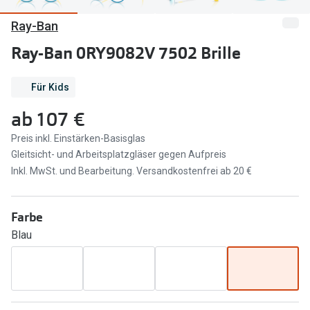
Ray-Ban
Marken
Sonnenbri
Ray-Ban
Ray-Ban 0RY9082V 7502 Brille
Marken
DbyD
Ray-Ban
Für Kids
Prada
Prada
ab
107 €
Seen
Ralph Lau
Preis inkl. Einstärken-Basisglas
Gleitsicht- und Arbeitsplatzgläser gegen Aufpreis
Miu Miu
Unofficial
Inkl. MwSt. und Bearbeitung. Versandkostenfrei ab 20 €
alle Marken
Oakley
Miu Miu
Farbe
Ratgeber
Blau
Gleitsicht Ratgeber
alle Mark
Brillenpass richtig lesen
Trends
Alle Brillen Ratgeber
Ray-Ban 