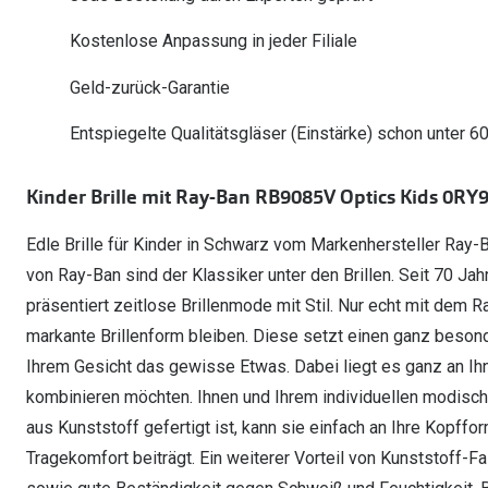
Oakley Meta entdecken
Wann brauche ich ein Hörgerät?
Lesebrillen
Mit Sehstärke
Online Brillenberater
alle Marken
Ratgeber
Kostenlose Anpassung in jeder Filiale
Hörgeräte-Arten
Kontaktlinsen-Pr
Weitere Kategorien
Sportsonnenbrillen
Hörtest
Gleitsicht Ratgeb
iWear Nimm 4 zah
Geld-zurück-Garantie
Ray-Ban Meta ausprobieren
Weitere Kategorien
Brillen Sale
Alle Hörakustik Ratgeber
Brillenpass richti
Kontaktlinsen-Ab
Entspiegelte Qualitätsgläser (Einstärke) schon unter 6
Sonnenbrillen Sale
Alle Brillen Ratge
iWear Direct
Kinder Brille mit Ray-Ban RB9085V Optics Kids 0RY
Edle Brille für Kinder in Schwarz vom Markenhersteller Ray-Ba
von Ray-Ban sind der Klassiker unter den Brillen. Seit 70 Jah
präsentiert zeitlose Brillenmode mit Stil. Nur echt mit dem R
markante Brillenform bleiben. Diese setzt einen ganz beson
Ihrem Gesicht das gewisse Etwas. Dabei liegt es ganz an Ih
kombinieren möchten. Ihnen und Ihrem individuellen modische
aus Kunststoff gefertigt ist, kann sie einfach an Ihre Kopf
Tragekomfort beiträgt. Ein weiterer Vorteil von Kunststoff-Fa