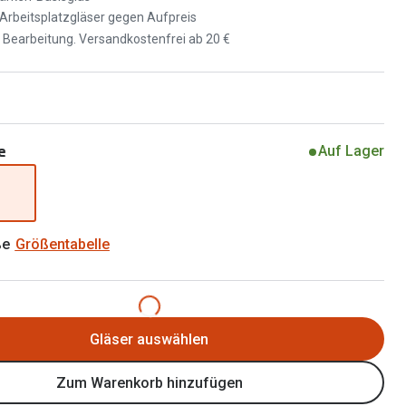
Brillen 2 für 1
d Arbeitsplatzgläser gegen Aufpreis
Alle Marken
Zubehör
d Bearbeitung. Versandkostenfrei ab 20 €
Brillenbügel
Brillenetuis
Brillenkettchen
e
Auf Lager
ße
Größentabelle
Gläser auswählen
Zum Warenkorb hinzufügen