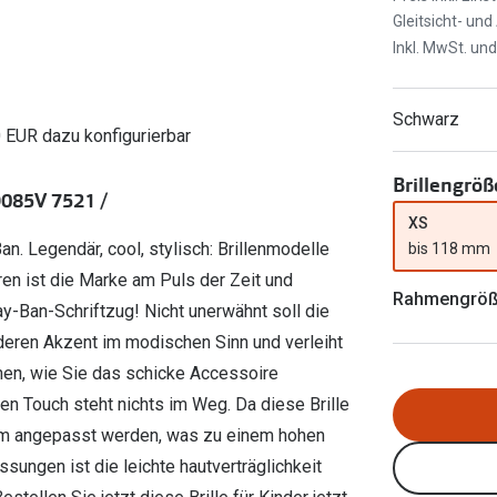
Ray-Ban Meta
Gleitsichtlinsen
Gleitsicht- un
Zahlung & Gutscheinkarten
Zubehör
obetragen
Oakley Meta
Sphärische Linsen
Inkl. MwSt. un
Filialauskünfte
er
l 3
Brillentrends 2026
Brillenbügel
Torische Linsen
Schwarz
Rücksendung
g lesen
Brillenetuis
Farblinsen
o
Min.-5%
0 EUR dazu konfigurierbar
ber
Brillenkettchen
Motivlinsen
Brillengröß
9085V 7521 /
XS
n. Legendär, cool, stylisch: Brillenmodelle
bis 118 mm
ren ist die Marke am Puls der Zeit und
Rahmengrö
ay-Ban-Schriftzug! Nicht unerwähnt soll die
deren Akzent im modischen Sinn und verleiht
nen, wie Sie das schicke Accessoire
n Touch steht nichts im Weg. Da diese Brille
form angepasst werden, was zu einem hohen
ssungen ist die leichte hautverträglichkeit