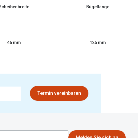
Scheibenbreite
Bügellänge
46 mm
125 mm
Termin vereinbaren
Melden Sie sich an