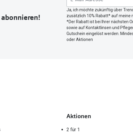
Button
Ja, ich möchte zukünftig über Tren
um
r abonnieren!
zusätzlich 10% Rabatt* auf meine n
Ihren
*Der Rabatt ist bei Ihrer nächsten O
aktuellen
sowie auf Kontaktlinsen und Pflegem
Standort
Gutschein eingelöst werden. Mindes
zu
oder Aktionen
teilen.
Aktionen
s
2 für 1