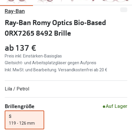
Ray-Ban
Marken
Sonnenbri
Ray-Ban
Ray-Ban Romy Optics Bio-Based
Marken
0RX7265 8492 Brille
DbyD
Ray-Ban
Prada
Prada
ab
137 €
Seen
Ralph Lau
Preis inkl. Einstärken-Basisglas
Gleitsicht- und Arbeitsplatzgläser gegen Aufpreis
Miu Miu
Unofficial
Inkl. MwSt. und Bearbeitung. Versandkostenfrei ab 20 €
alle Marken
Oakley
Lila / Petrol
Miu Miu
Ratgeber
Gleitsicht Ratgeber
alle Mark
Brillengröße
Auf Lager
Brillenpass richtig lesen
S
Trends
119 - 126 mm
Alle Brillen Ratgeber
Ray-Ban 