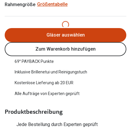
Rahmengröße
Größentabelle
Oakley Me
Angebote
Brillen 2 für 1
Sonnenbri
20% auf selbsttönende Gläser
Randlose 
Gläser auswählen
Back to School: 50% auf die zweite Kinderbrille
Fahrradbri
Zum Warenkorb hinzufügen
Farbe des
Trends
69° PAYBACK Punkte
Zubehör
Nuance Audio Brille
Inklusive Brillenetui und Reinigungstuch
Brillenbüg
Ray-Ban Meta
Kostenlose Lieferung ab 20 EUR
Brillenetui
Oakley Meta
Alle Aufträge von Experten geprüft
Brillenket
Brillentrends 2026
Produktbeschreibung
Ratgeber
Gläser
UV-Schutz
Jede Bestellung durch Experten geprüft
Glaspakete