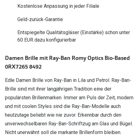
Polarisier
Kostenlose Anpassung in jeder Filiale
Glasveredelungen
Sonnenbri
Geld-zurück-Garantie
Brillenglas Typen
Alle Sonne
Transitions Gläser
Entspiegelte Qualitätsgläser (Einstärke) schon unter
60 EUR dazu konfigurierbar
Angebote
Blaulichtfilter
Brillen 2 f
Stellest®-Brillengläser
Damen Brille mit Ray-Ban Romy Optics Bio-Based
0RX7265 8492
Zubehör
Edle Damen Brille von Ray-Ban in Lila und Petrol. Ray-Ban-
Brillenbügel
Brille sind mit ihrer langjährigen Tradition eine der
Brillenetuis
populärsten Brillenmarken. Immer am Puls der Zeit, modern
und mit coolen Styles sind die Ray-Ban-Modelle auch
Brillenkettchen
heutzutage beliebt wie nie zuvor. Erkennbar durch den
unverwechselbaren Ray-Ban-Schriftzug am Glas und Bügel.
Nicht unerwähnt soll die markante Brillenform bleiben.