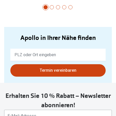
Apollo in Ihrer Nähe finden
Keine
Ergebnisse
gefunden.
Bitte
Termin vereinbaren
nutzen
Sie
untenstehenden
Erhalten Sie 10 % Rabatt – Newsletter
Button
um
abonnieren!
Ihren
aktuellen