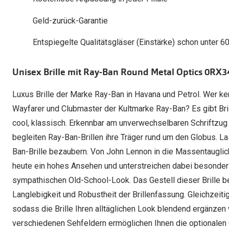
Weitere Kategorien
Sportsonnenbrillen
Hörtest
Gleitsicht Ratgeb
iWear Nimm 4 zah
Geld-zurück-Garantie
Ray-Ban Meta ausprobieren
Weitere Kategorien
Brillen Sale
Alle Hörakustik Ratgeber
Brillenpass richti
Kontaktlinsen-Ab
Entspiegelte Qualitätsgläser (Einstärke) schon unter 6
Sonnenbrillen Sale
Alle Brillen Ratge
iWear Direct
Unisex Brille mit Ray-Ban Round Metal Optics 0RX
Luxus Brille der Marke Ray-Ban in Havana und Petrol. Wer ke
Wayfarer und Clubmaster der Kultmarke Ray-Ban? Es gibt Bril
cool, klassisch. Erkennbar am unverwechselbaren Schriftzug 
begleiten Ray-Ban-Brillen ihre Träger rund um den Globus. 
Ban-Brille bezaubern. Von John Lennon in die Massentauglich
heute ein hohes Ansehen und unterstreichen dabei besonde
sympathischen Old-School-Look. Das Gestell dieser Brille best
Langlebigkeit und Robustheit der Brillenfassung. Gleichzeiti
sodass die Brille Ihren alltäglichen Look blendend ergänzen
verschiedenen Sehfeldern ermöglichen Ihnen die optionalen G