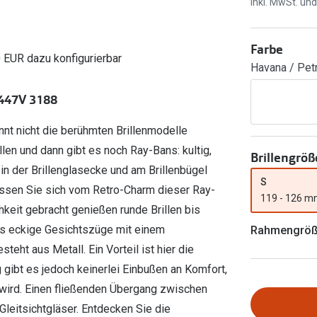
Inkl. MwSt. un
Filialauskünfte
er
l 3
Brillentrends 2026
Brillenbügel
Torische Linsen
Farbe
Rücksendung
g lesen
Brillenetuis
Farblinsen
o
Min.-5%
0 EUR dazu konfigurierbar
Havana / Pet
ber
Brillenkettchen
Motivlinsen
3447V 3188
nnt nicht die berühmten Brillenmodelle
len und dann gibt es noch Ray-Bans: kultig,
Brillengröß
in der Brillenglasecke und am Brillenbügel
S
Lassen Sie sich vom Retro-Charm dieser Ray-
119 - 126 
keit gebracht genießen runde Brillen bis
rs eckige Gesichtszüge mit einem
Rahmengrö
eht aus Metall. Ein Vorteil ist hier die
g gibt es jedoch keinerlei Einbußen an Komfort,
 wird. Einen fließenden Übergang zwischen
leitsichtgläser. Entdecken Sie die