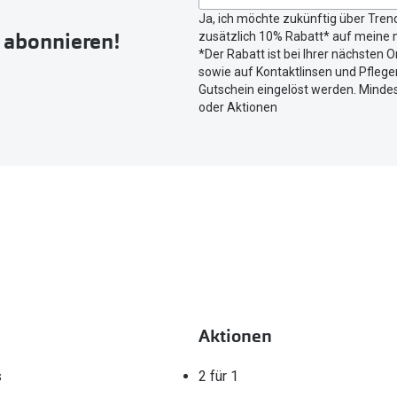
Button
Ja, ich möchte zukünftig über Tren
um
r abonnieren!
zusätzlich 10% Rabatt* auf meine n
Ihren
*Der Rabatt ist bei Ihrer nächsten O
aktuellen
sowie auf Kontaktlinsen und Pflegem
Standort
Gutschein eingelöst werden. Mindes
zu
oder Aktionen
teilen.
Aktionen
s
2 für 1