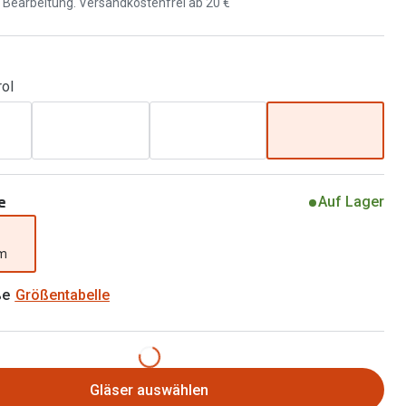
d Bearbeitung. Versandkostenfrei ab 20 €
Brillenbügel
Brillenetuis
rol
Brillenkettchen
e
Auf Lager
mm
ße
Größentabelle
Gläser auswählen