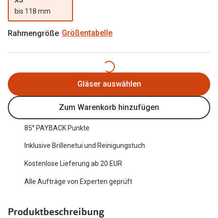
Oakley Me
bis 118 mm
Angebote
Brillen 2 für 1
Sonnenbri
Rahmengröße
Größentabelle
20% auf selbsttönende Gläser
Randlose 
Back to School: 50% auf die zweite Kinderbrille
Fahrradbri
Gläser auswählen
Farbe des
Trends
Zum Warenkorb hinzufügen
Zubehör
Nuance Audio Brille
Brillenbüg
85° PAYBACK Punkte
Ray-Ban Meta
Brillenetui
Inklusive Brillenetui und Reinigungstuch
Oakley Meta
Kostenlose Lieferung ab 20 EUR
Brillenket
Brillentrends 2026
Alle Aufträge von Experten geprüft
Ratgeber
Gläser
UV-Schutz
Produktbeschreibung
Glaspakete