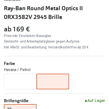
Ray-Ban Round Metal Optics II
Marken
Sonnenbri
0RX3582V 2945 Brille
Ray-Ban
Marken
DbyD
Ray-Ban
ab
169 €
Preis inkl. Einstärken-Basisglas
Prada
Prada
Gleitsicht- und Arbeitsplatzgläser gegen Aufpreis
Seen
Ralph Lau
Inkl. MwSt. und Bearbeitung. Versandkostenfrei ab 20 €
Miu Miu
Unofficial
Farbe
alle Marken
Oakley
Havana / Petrol
Miu Miu
Ratgeber
Gleitsicht Ratgeber
alle Mark
Brillenpass richtig lesen
Trends
Brillengröße
Auf Lager
Alle Brillen Ratgeber
Ray-Ban 
XS