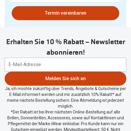
gefunden.
Bitte
Termin vereinbaren
nutzen
Sie
untenstehenden
Erhalten Sie 10 % Rabatt – Newsletter
Button
um
abonnieren!
Ihren
aktuellen
Standort
zu
Melden Sie sich an
teilen.
Ja, ich möchte zukünftig über Trends, Angebote & Gutscheine per
E-Mail informiert werden und mir zusätzlich 10% Rabatt* auf
meine nächste Bestellung sichern. Eine Abmeldung ist jederzeit
möglich.
*Der Rabatt ist bei Ihrer nächsten Online-Bestellung auf alle
Brillen, Sonnenbrillen, Accessoires, sowie auf Kontaktlinsen und
Pflegemittel der Marke iWear einlösbar. Pro Kunde kann nur ein
Gutschein eingelöst werden. Mindestbestellwert: 50 €. Nicht