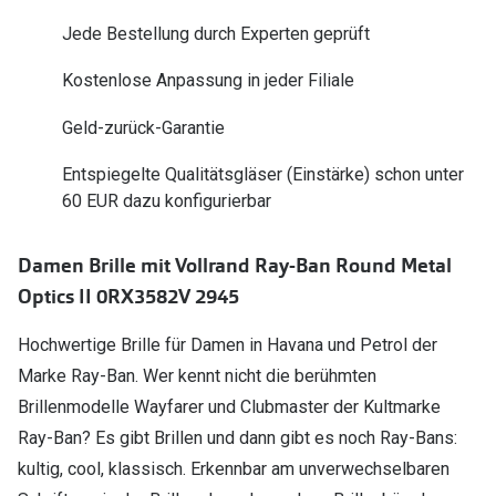
Polarisier
Glasveredelungen
Jede Bestellung durch Experten geprüft
Sonnenbri
Brillenglas Typen
Kostenlose Anpassung in jeder Filiale
Alle Sonne
Transitions Gläser
Geld-zurück-Garantie
Angebote
Blaulichtfilter
Entspiegelte Qualitätsgläser (Einstärke) schon unter
Brillen 2 f
60 EUR dazu konfigurierbar
Stellest®-Brillengläser
Zubehör
Damen Brille mit Vollrand Ray-Ban Round Metal
Brillenbügel
Optics II 0RX3582V 2945
Brillenetuis
Hochwertige Brille für Damen in Havana und Petrol der
Marke Ray-Ban. Wer kennt nicht die berühmten
Brillenkettchen
Brillenmodelle Wayfarer und Clubmaster der Kultmarke
Ray-Ban? Es gibt Brillen und dann gibt es noch Ray-Bans:
kultig, cool, klassisch. Erkennbar am unverwechselbaren