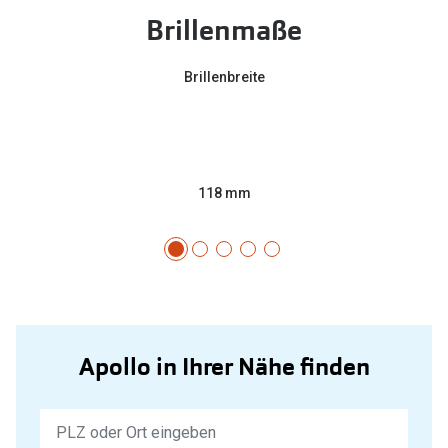
Brillenmaße
Brillenbreite
118 mm
Apollo in Ihrer Nähe finden
Keine
Ergebnisse