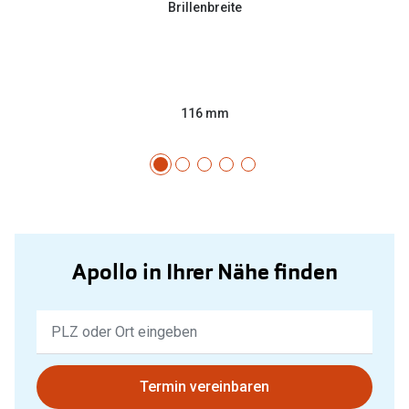
Brillenbreite
116 mm
Apollo in Ihrer Nähe finden
Keine
Ergebnisse
gefunden.
Bitte
Termin vereinbaren
nutzen