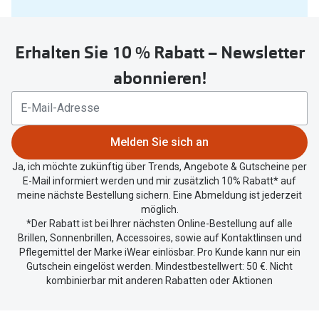
Sie
untenstehenden
Erhalten Sie 10 % Rabatt – Newsletter
Button
um
abonnieren!
Ihren
aktuellen
Standort
zu
Melden Sie sich an
teilen.
Ja, ich möchte zukünftig über Trends, Angebote & Gutscheine per
E-Mail informiert werden und mir zusätzlich 10% Rabatt* auf
meine nächste Bestellung sichern. Eine Abmeldung ist jederzeit
möglich.
*Der Rabatt ist bei Ihrer nächsten Online-Bestellung auf alle
Brillen, Sonnenbrillen, Accessoires, sowie auf Kontaktlinsen und
Pflegemittel der Marke iWear einlösbar. Pro Kunde kann nur ein
Gutschein eingelöst werden. Mindestbestellwert: 50 €. Nicht
kombinierbar mit anderen Rabatten oder Aktionen