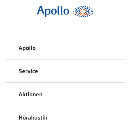
Apollo
Über uns
Service
Engagement
Bestellstatus
Energiepolitik
Aktionen
FAQ
Presse
2 für 1
Terminvereinbarung
Job & Karriere
Hörakustik
Back to School
Filialübersicht
Auszeichnungen