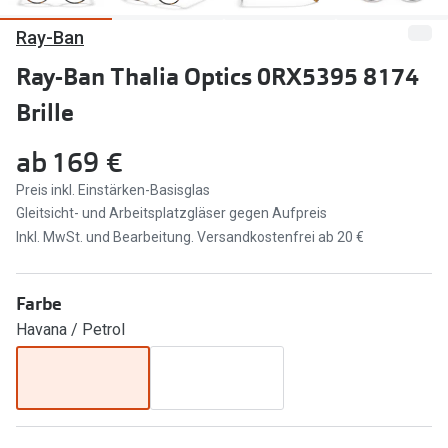
Ray-Ban
Marken
Sonnenbri
Ray-Ban
Ray-Ban Thalia Optics 0RX5395 8174
Marken
Brille
DbyD
Ray-Ban
Prada
Prada
ab
169 €
Seen
Ralph Lau
Preis inkl. Einstärken-Basisglas
Gleitsicht- und Arbeitsplatzgläser gegen Aufpreis
Miu Miu
Unofficial
Inkl. MwSt. und Bearbeitung. Versandkostenfrei ab 20 €
alle Marken
Oakley
Farbe
Miu Miu
Ratgeber
Havana / Petrol
Gleitsicht Ratgeber
alle Mark
Brillenpass richtig lesen
Trends
Alle Brillen Ratgeber
Ray-Ban 