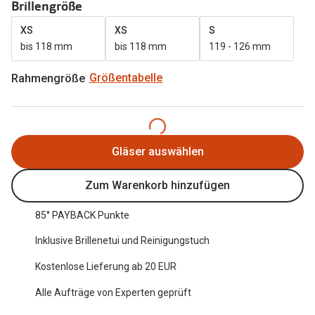
Brillengröße
Oakley Me
Angebote
XS
XS
S
Brillen 2 für 1
Sonnenbri
bis 118 mm
bis 118 mm
119 - 126 mm
20% auf selbsttönende Gläser
Randlose 
Rahmengröße
Größentabelle
Back to School: 50% auf die zweite Kinderbrille
Fahrradbri
Farbe des
Trends
Gläser auswählen
Zubehör
Nuance Audio Brille
Brillenbüg
Zum Warenkorb hinzufügen
Ray-Ban Meta
Brillenetui
85° PAYBACK Punkte
Oakley Meta
Brillenket
Inklusive Brillenetui und Reinigungstuch
Brillentrends 2026
Kostenlose Lieferung ab 20 EUR
Ratgeber
Gläser
Alle Aufträge von Experten geprüft
UV-Schutz
Glaspakete