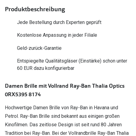
Polarisier
Glasveredelungen
Produktbeschreibung
Sonnenbri
Brillenglas Typen
Jede Bestellung durch Experten geprüft
Alle Sonne
Transitions Gläser
Kostenlose Anpassung in jeder Filiale
Angebote
Blaulichtfilter
Geld-zurück-Garantie
Brillen 2 f
Stellest®-Brillengläser
Entspiegelte Qualitätsgläser (Einstärke) schon unter
60 EUR dazu konfigurierbar
Zubehör
Brillenbügel
Damen Brille mit Vollrand Ray-Ban Thalia Optics
Brillenetuis
0RX5395 8174
Brillenkettchen
Hochwertige Damen Brille von Ray-Ban in Havana und
Petrol. Ray-Ban Brille sind bekannt aus einigen großen
Kinofilmen. Das zeitlose Design ist seit rund 80 Jahren
Tradition bei Ray-Ban. Bei der Vollrandbrille Ray-Ban Thalia