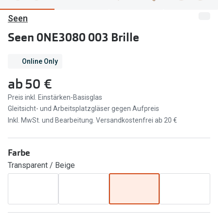
Seen
Marken
Sonnenbri
Ray-Ban
Seen 0NE3080 003 Brille
Marken
DbyD
Ray-Ban
Online Only
Prada
Prada
ab
50 €
Seen
Ralph Lau
Preis inkl. Einstärken-Basisglas
Gleitsicht- und Arbeitsplatzgläser gegen Aufpreis
Miu Miu
Unofficial
Inkl. MwSt. und Bearbeitung. Versandkostenfrei ab 20 €
alle Marken
Oakley
Miu Miu
Farbe
Ratgeber
Transparent / Beige
Gleitsicht Ratgeber
alle Mark
Brillenpass richtig lesen
Trends
Alle Brillen Ratgeber
Ray-Ban 