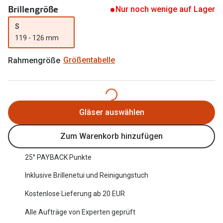
Brillengröße
Nur noch wenige auf Lager
Oakley Me
Angebote
S
Brillen 2 für 1
Sonnenbri
119 - 126 mm
20% auf selbsttönende Gläser
Randlose 
Rahmengröße
Größentabelle
Back to School: 50% auf die zweite Kinderbrille
Fahrradbri
Farbe des
Trends
Gläser auswählen
Zubehör
Nuance Audio Brille
Brillenbüg
Ray-Ban Meta
Zum Warenkorb hinzufügen
Brillenetui
Oakley Meta
25° PAYBACK Punkte
Brillenket
Brillentrends 2026
Inklusive Brillenetui und Reinigungstuch
Ratgeber
Kostenlose Lieferung ab 20 EUR
Gläser
UV-Schutz
Alle Aufträge von Experten geprüft
Glaspakete