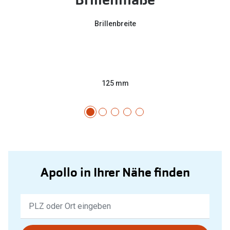
Brillenbreite
125 mm
Apollo in Ihrer Nähe finden
Keine
Ergebnisse
gefunden.