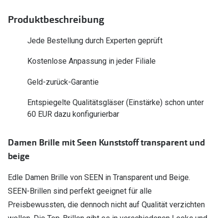
Polarisier
Glasveredelungen
Produktbeschreibung
Sonnenbri
Brillenglas Typen
Jede Bestellung durch Experten geprüft
Alle Sonne
Transitions Gläser
Kostenlose Anpassung in jeder Filiale
Angebote
Blaulichtfilter
Geld-zurück-Garantie
Brillen 2 f
Stellest®-Brillengläser
Entspiegelte Qualitätsgläser (Einstärke) schon unter
Zubehör
60 EUR dazu konfigurierbar
Brillenbügel
Damen Brille mit Seen Kunststoff transparent und
Brillenetuis
beige
Brillenkettchen
Edle Damen Brille von SEEN in Transparent und Beige.
SEEN-Brillen sind perfekt geeignet für alle
Preisbewussten, die dennoch nicht auf Qualität verzichten