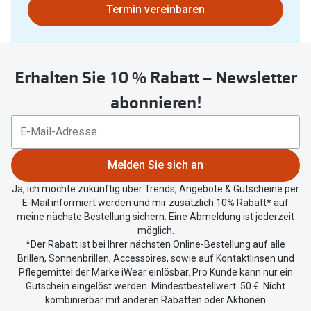
Bitte
Termin vereinbaren
nutzen
Sie
untenstehenden
Erhalten Sie 10 % Rabatt – Newsletter
Button
um
abonnieren!
Ihren
aktuellen
Standort
zu
Melden Sie sich an
teilen.
Ja, ich möchte zukünftig über Trends, Angebote & Gutscheine per
E-Mail informiert werden und mir zusätzlich 10% Rabatt* auf
meine nächste Bestellung sichern. Eine Abmeldung ist jederzeit
möglich.
*Der Rabatt ist bei Ihrer nächsten Online-Bestellung auf alle
Brillen, Sonnenbrillen, Accessoires, sowie auf Kontaktlinsen und
Pflegemittel der Marke iWear einlösbar. Pro Kunde kann nur ein
Gutschein eingelöst werden. Mindestbestellwert: 50 €. Nicht
kombinierbar mit anderen Rabatten oder Aktionen