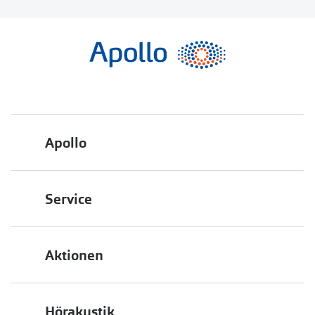
Apollo
Über uns
Service
Engagement
Bestellstatus
Energiepolitik
Aktionen
FAQ
Presse
2 für 1
Terminvereinbarung
Job & Karriere
Hörakustik