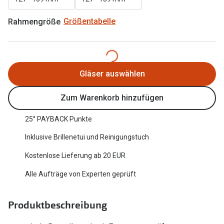
Oakley Me
Angebote
Rahmengröße
Größentabelle
Brillen 2 für 1
Sonnenbri
20% auf selbsttönende Gläser
Randlose 
Back to School: 50% auf die zweite Kinderbrille
Fahrradbri
Gläser auswählen
Farbe des
Trends
Zum Warenkorb hinzufügen
Zubehör
Nuance Audio Brille
25° PAYBACK Punkte
Brillenbüg
Ray-Ban Meta
Inklusive Brillenetui und Reinigungstuch
Brillenetui
Kostenlose Lieferung ab 20 EUR
Oakley Meta
Brillenket
Alle Aufträge von Experten geprüft
Brillentrends 2026
Ratgeber
Gläser
Produktbeschreibung
UV-Schutz
Glaspakete