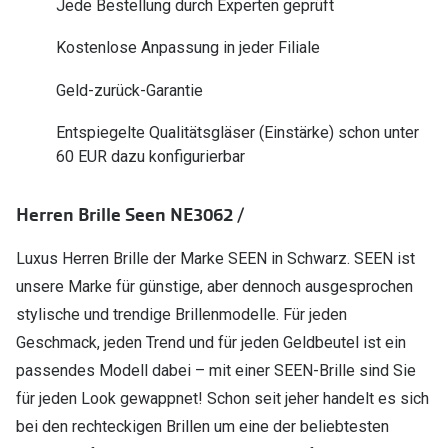
Jede Bestellung durch Experten geprüft
Polarisier
Glasveredelungen
Kostenlose Anpassung in jeder Filiale
Sonnenbri
Brillenglas Typen
Geld-zurück-Garantie
Alle Sonne
Transitions Gläser
Entspiegelte Qualitätsgläser (Einstärke) schon unter
Angebote
Blaulichtfilter
60 EUR dazu konfigurierbar
Brillen 2 f
Stellest®-Brillengläser
Herren Brille Seen NE3062 /
Zubehör
Luxus Herren Brille der Marke SEEN in Schwarz. SEEN ist
Brillenbügel
unsere Marke für günstige, aber dennoch ausgesprochen
Brillenetuis
stylische und trendige Brillenmodelle. Für jeden
Geschmack, jeden Trend und für jeden Geldbeutel ist ein
Brillenkettchen
passendes Modell dabei – mit einer SEEN-Brille sind Sie
für jeden Look gewappnet! Schon seit jeher handelt es sich
bei den rechteckigen Brillen um eine der beliebtesten