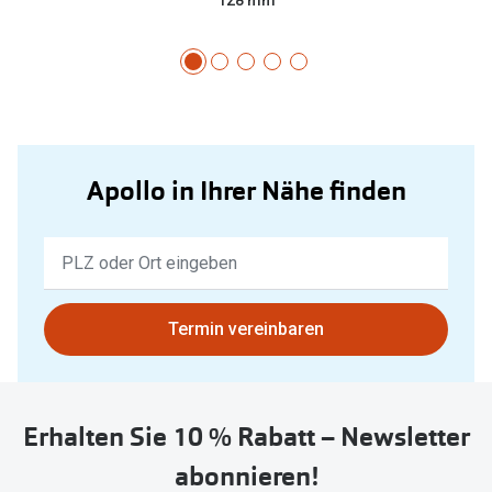
Apollo in Ihrer Nähe finden
Keine
Ergebnisse
gefunden.
Bitte
Termin vereinbaren
nutzen
Sie
untenstehenden
Erhalten Sie 10 % Rabatt – Newsletter
Button
um
abonnieren!
Ihren