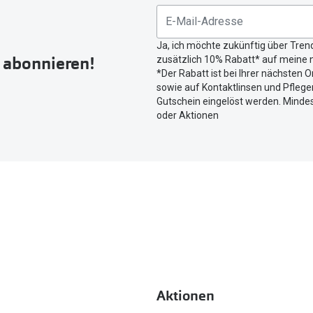
untenstehenden
Button
Ja, ich möchte zukünftig über Tren
um
r abonnieren!
zusätzlich 10% Rabatt* auf meine n
Ihren
*Der Rabatt ist bei Ihrer nächsten O
aktuellen
sowie auf Kontaktlinsen und Pflegem
Standort
Gutschein eingelöst werden. Mindes
zu
oder Aktionen
teilen.
Aktionen