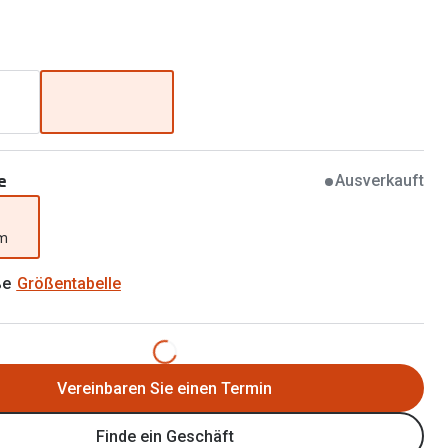
Brillen 2 für 1
Alle Marken
Zubehör
Brillenbügel
Brillenetuis
Brillenkettchen
e
Ausverkauft
mm
ße
Größentabelle
Vereinbaren Sie einen Termin
Finde ein Geschäft