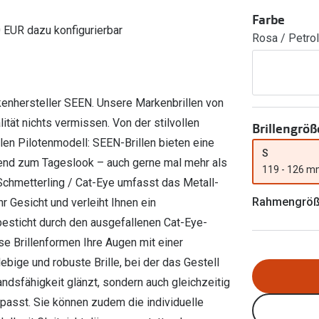
Ray-Ban Meta
Gleitsichtlinsen
Zahlung & Gutscheinkarten
Farbe
Zubehör
obetragen
Oakley Meta
Sphärische Linsen
0 EUR dazu konfigurierbar
Rosa / Petrol
Filialauskünfte
er
l 3
Brillentrends 2026
Brillenbügel
Torische Linsen
Rücksendung
g lesen
Brillenetuis
Farblinsen
o
Min.-5%
kenhersteller SEEN. Unsere Markenbrillen von
ber
Brillenkettchen
Motivlinsen
ität nichts vermissen. Von der stilvollen
Brillengröß
len Pilotenmodell: SEEN-Brillen bieten eine
S
end zum Tageslook – auch gerne mal mehr als
119 - 126 
Schmetterling / Cat-Eye umfasst das Metall-
Rahmengrö
hr Gesicht und verleiht Ihnen ein
esticht durch den ausgefallenen Cat-Eye-
se Brillenformen Ihre Augen mit einer
bige und robuste Brille, bei der das Gestell
andsfähigkeit glänzt, sondern auch gleichzeitig
 passt. Sie können zudem die individuelle