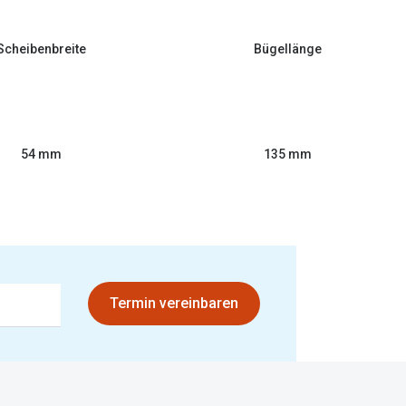
Scheibenbreite
Bügellänge
54 mm
135 mm
Termin vereinbaren