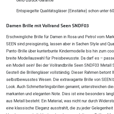
Geld-zurück-Garantie
Oakley Meta entdecken
Wann brauche ich ein Hörgerät?
Lesebrillen
Mit Sehstärke
Online Brillenberater
alle Marken
Ratgeber
Hörgeräte-Arten
Kontaktlinsen-Pr
Entspiegelte Qualitätsgläser (Einstärke) schon unter 6
Weitere Kategorien
Sportsonnenbrillen
Hörtest
Gleitsicht Ratgeb
iWear Nimm 4 zah
Ray-Ban Meta ausprobieren
Weitere Kategorien
Damen Brille mit Vollrand Seen SNDF03
Brillen Sale
Alle Hörakustik Ratgeber
Brillenpass richti
Kontaktlinsen-Ab
Erschwingliche Brille für Damen in Rosa und Petrol vom Mar
Sonnenbrillen Sale
Alle Brillen Ratge
iWear Direct
SEEN sind preisgünstig, lassen aber in Sachen Style und Qual
Panto-Brille über kunterbunte Kindermodelle bis hin zum coo
breite Modellauswahl für Preisbewusste. Da darf es – pass
ein Modell sein! Bei der Vollrandbrille Seen SNDF03 Metall 
Gestell die Brillengläser vollständig. Dieser Rahmen betont I
selbstbewusstes Wesen. Die extravagante Brille von SEEN b
Look. Auch Schmetterlingsbrillen genannt, unterstreichen die
markanten und eleganten Note. Dies ist eine besonders langle
aus Metall besteht. Ein Material, was nicht nur durch Widerst
eine klassische Eleganz ausstrahlt, die zu jeder Gelegenheit