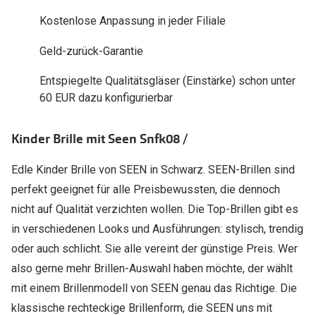
Polarisier
Glasveredelungen
Kostenlose Anpassung in jeder Filiale
Sonnenbri
Brillenglas Typen
Geld-zurück-Garantie
Alle Sonne
Transitions Gläser
Entspiegelte Qualitätsgläser (Einstärke) schon unter
60 EUR dazu konfigurierbar
Angebote
Blaulichtfilter
Brillen 2 f
Stellest®-Brillengläser
Kinder Brille mit Seen Snfk08 /
Zubehör
Edle Kinder Brille von SEEN in Schwarz. SEEN-Brillen sind
Brillenbügel
perfekt geeignet für alle Preisbewussten, die dennoch
nicht auf Qualität verzichten wollen. Die Top-Brillen gibt es
Brillenetuis
in verschiedenen Looks und Ausführungen: stylisch, trendig
Brillenkettchen
oder auch schlicht. Sie alle vereint der günstige Preis. Wer
also gerne mehr Brillen-Auswahl haben möchte, der wählt
mit einem Brillenmodell von SEEN genau das Richtige. Die
klassische rechteckige Brillenform, die SEEN uns mit