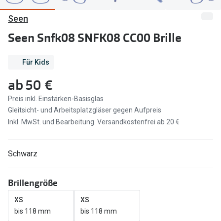
Seen
Marken
Sonnenbri
Ray-Ban
Seen Snfk08 SNFK08 CC00 Brille
Marken
DbyD
Ray-Ban
Für Kids
Prada
Prada
ab
50 €
Seen
Ralph Lau
Preis inkl. Einstärken-Basisglas
Gleitsicht- und Arbeitsplatzgläser gegen Aufpreis
Miu Miu
Unofficial
Inkl. MwSt. und Bearbeitung. Versandkostenfrei ab 20 €
alle Marken
Oakley
Miu Miu
Schwarz
Ratgeber
Gleitsicht Ratgeber
alle Mark
Brillengröße
Brillenpass richtig lesen
Trends
XS
XS
Alle Brillen Ratgeber
Ray-Ban 
bis 118 mm
bis 118 mm