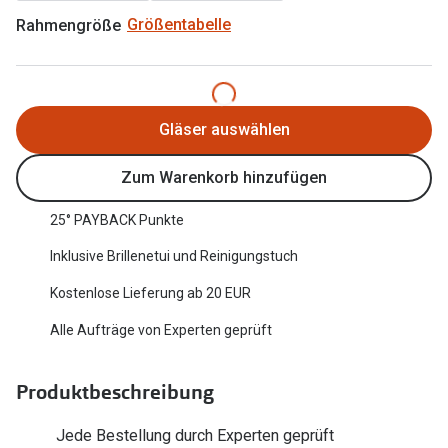
Oakley Me
Rahmengröße
Größentabelle
Angebote
Brillen 2 für 1
Sonnenbri
20% auf selbsttönende Gläser
Randlose 
Gläser auswählen
Back to School: 50% auf die zweite Kinderbrille
Fahrradbri
Zum Warenkorb hinzufügen
Farbe des
Trends
25° PAYBACK Punkte
Zubehör
Nuance Audio Brille
Inklusive Brillenetui und Reinigungstuch
Brillenbüg
Ray-Ban Meta
Kostenlose Lieferung ab 20 EUR
Brillenetui
Oakley Meta
Alle Aufträge von Experten geprüft
Brillenket
Brillentrends 2026
Ratgeber
Produktbeschreibung
Gläser
UV-Schutz
Glaspakete
Jede Bestellung durch Experten geprüft