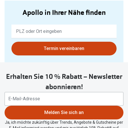
Apollo in Ihrer Nähe finden
Keine
Ergebnisse
gefunden.
Bitte
Termin vereinbaren
nutzen
Sie
untenstehenden
Erhalten Sie 10 % Rabatt – Newsletter
Button
um
abonnieren!
Ihren
aktuellen
Standort
zu
Melden Sie sich an
teilen.
Ja, ich möchte zukünftig über Trends, Angebote & Gutscheine per
E-Mail informiert werden und mir zusätzlich 10% Rabatt* auf