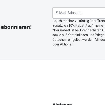
Sie
untenstehenden
Button
Ja, ich möchte zukünftig über Tren
um
r abonnieren!
zusätzlich 10% Rabatt* auf meine n
Ihren
*Der Rabatt ist bei Ihrer nächsten O
aktuellen
sowie auf Kontaktlinsen und Pflegem
Standort
Gutschein eingelöst werden. Mindes
zu
oder Aktionen
teilen.
Aktionen