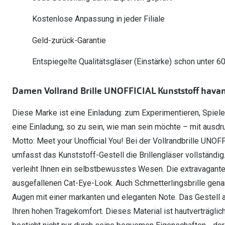
Oakley Meta entdecken
Wann brauche ich ein Hörgerät?
Lesebrillen
Mit Sehstärke
Online Brillenberater
alle Marken
Ratgeber
Kostenlose Anpassung in jeder Filiale
Hörgeräte-Arten
Kontaktlinsen-Pr
Weitere Kategorien
Sportsonnenbrillen
Hörtest
Gleitsicht Ratgeb
iWear Nimm 4 zah
Geld-zurück-Garantie
Ray-Ban Meta ausprobieren
Weitere Kategorien
Brillen Sale
Alle Hörakustik Ratgeber
Brillenpass richti
Kontaktlinsen-Ab
Entspiegelte Qualitätsgläser (Einstärke) schon unter 6
Sonnenbrillen Sale
Alle Brillen Ratge
iWear Direct
Damen Vollrand Brille UNOFFICIAL Kunststoff hava
Diese Marke ist eine Einladung: zum Experimentieren, Spiele
eine Einladung, so zu sein, wie man sein möchte – mit ausdr
Motto: Meet your Unofficial You! Bei der Vollrandbrille UNO
umfasst das Kunststoff-Gestell die Brillengläser vollständig
verleiht Ihnen ein selbstbewusstes Wesen. Die extravagante
ausgefallenen Cat-Eye-Look. Auch Schmetterlingsbrille genan
Augen mit einer markanten und eleganten Note. Das Gestell a
Ihren hohen Tragekomfort. Dieses Material ist hautverträglic