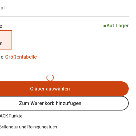
Brillen 2 für 1
Alle Marken
rol
Zubehör
Brillenbügel
e
Auf Lager
Brillenetuis
mm
Brillenkettchen
ße
Größentabelle
Gläser auswählen
Zum Warenkorb hinzufügen
ACK Punkte
 Brillenetui und Reinigungstuch