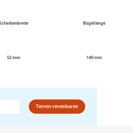
Scheibenbreite
Bügellänge
52 mm
140 mm
Termin vereinbaren