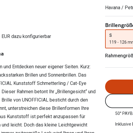
Ray-Ban Meta
Gleitsichtlinsen
Zahlung & Gutscheinkarten
Havana / Pet
Zubehör
obetragen
Oakley Meta
Sphärische Linsen
Filialauskünfte
er
l 3
Brillentrends 2026
Brillenbügel
Torische Linsen
Brillengröß
Rücksendung
g lesen
Brillenetuis
Farblinsen
o
Min.-5%
S
0 EUR dazu konfigurierbar
119 - 126 
ber
Brillenkettchen
Motivlinsen
na
Rahmengrö
n und Entdecken neuer eigener Seiten. Kurz:
ucksstarken Brillen und Sonnenbrillen. Das
FFICIAL Kunststoff Schmetterling / Cat-Eye
. Dieser Rahmen betont Ihr „Brillengesicht“ und
 Brille von UNOFFICIAL besticht durch den
nt, unterstreichen diese Brillenformen Ihre
50° PAYB
us Kunststoff ist perfekt anzupassen für
Inklusive
h und leicht. Doch das kleine Leichtgewicht