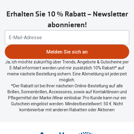
untenstehenden
Oakley Me
Angebote
Erhalten Sie 10 % Rabatt – Newsletter
Button
Brillen 2 für 1
Sonnenbri
um
abonnieren!
Ihren
20% auf selbsttönende Gläser
Randlose 
aktuellen
Back to School: 50% auf die zweite Kinderbrille
Standort
Fahrradbri
zu
Melden Sie sich an
Farbe des
Trends
teilen.
Ja, ich möchte zukünftig über Trends, Angebote & Gutscheine per
Zubehör
E-Mail informiert werden und mir zusätzlich 10% Rabatt* auf
Nuance Audio Brille
meine nächste Bestellung sichern. Eine Abmeldung ist jederzeit
Brillenbüg
möglich.
Ray-Ban Meta
*Der Rabatt ist bei Ihrer nächsten Online-Bestellung auf alle
Brillenetui
Brillen, Sonnenbrillen, Accessoires, sowie auf Kontaktlinsen und
Oakley Meta
Pflegemittel der Marke iWear einlösbar. Pro Kunde kann nur ein
Brillenket
Gutschein eingelöst werden. Mindestbestellwert: 50 €. Nicht
Brillentrends 2026
kombinierbar mit anderen Rabatten oder Aktionen
Ratgeber
Gläser
UV-Schutz
Glaspakete