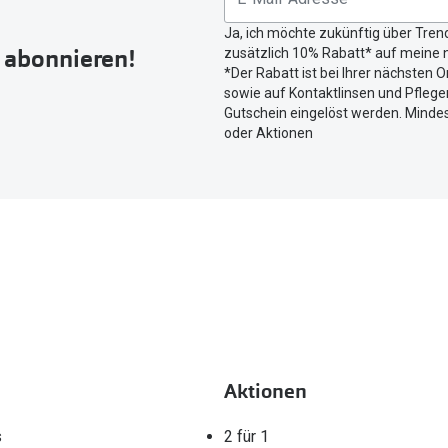
Button
Ja, ich möchte zukünftig über Tren
um
r abonnieren!
zusätzlich 10% Rabatt* auf meine n
Ihren
*Der Rabatt ist bei Ihrer nächsten O
aktuellen
sowie auf Kontaktlinsen und Pflegem
Standort
Gutschein eingelöst werden. Mindes
zu
oder Aktionen
teilen.
Aktionen
s
2 für 1