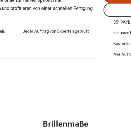
e Brille für Herren optional mit
n und profitieren von einer schnellen Fertigung
35° PAYB
eis
Jeder Auftrag von Experten geprüft
Inklusive
Kostenlos
Alle Auft
Brillenmaße