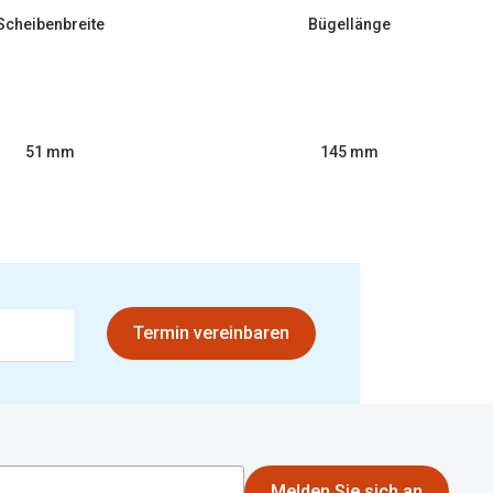
Scheibenbreite
Bügellänge
51 mm
145 mm
Termin vereinbaren
Melden Sie sich an