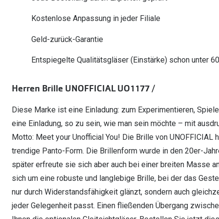
Oakley Meta entdecken
Wann brauche ich ein Hörgerät?
Lesebrillen
Mit Sehstärke
Online Brillenberater
alle Marken
Ratgeber
Kostenlose Anpassung in jeder Filiale
Hörgeräte-Arten
Kontaktlinsen-Pr
Weitere Kategorien
Sportsonnenbrillen
Hörtest
Gleitsicht Ratgeb
iWear Nimm 4 zah
Geld-zurück-Garantie
Ray-Ban Meta ausprobieren
Weitere Kategorien
Brillen Sale
Alle Hörakustik Ratgeber
Brillenpass richti
Kontaktlinsen-Ab
Entspiegelte Qualitätsgläser (Einstärke) schon unter 6
Sonnenbrillen Sale
Alle Brillen Ratge
iWear Direct
Herren Brille UNOFFICIAL UO1177 /
Diese Marke ist eine Einladung: zum Experimentieren, Spiele
eine Einladung, so zu sein, wie man sein möchte – mit ausdr
Motto: Meet your Unofficial You! Die Brille von UNOFFICIAL h
trendige Panto-Form. Die Brillenform wurde in den 20er-Jahr
später erfreute sie sich aber auch bei einer breiten Masse 
sich um eine robuste und langlebige Brille, bei der das Gestel
nur durch Widerstandsfähigkeit glänzt, sondern auch gleichze
jeder Gelegenheit passt. Einen fließenden Übergang zwisch