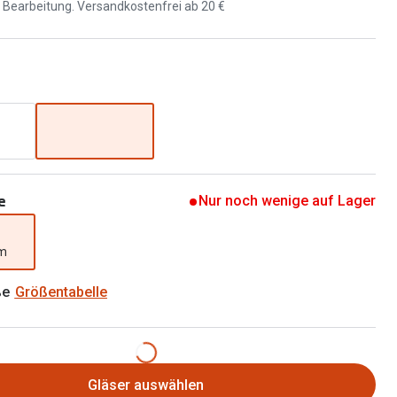
Brillen 2 für 1
d Bearbeitung. Versandkostenfrei ab 20 €
Alle Marken
Zubehör
Brillenbügel
Brillenetuis
Brillenkettchen
e
Nur noch wenige auf Lager
mm
ße
Größentabelle
Gläser auswählen