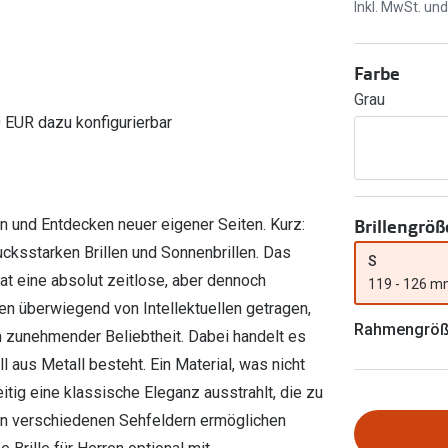
Ray-Ban Meta
Gleitsichtlinsen
Inkl. MwSt. un
Zahlung & Gutscheinkarten
Zubehör
obetragen
Oakley Meta
Sphärische Linsen
Filialauskünfte
Farbe
er
l 3
Brillentrends 2026
Brillenbügel
Torische Linsen
Grau
Rücksendung
g lesen
Brillenetuis
Farblinsen
o
Min.-5%
0 EUR dazu konfigurierbar
ber
Brillenkettchen
Motivlinsen
Brillengröß
n und Entdecken neuer eigener Seiten. Kurz:
ucksstarken Brillen und Sonnenbrillen. Das
S
at eine absolut zeitlose, aber dennoch
119 - 126 
en überwiegend von Intellektuellen getragen,
Rahmengrö
an zunehmender Beliebtheit. Dabei handelt es
l aus Metall besteht. Ein Material, was nicht
itig eine klassische Eleganz ausstrahlt, die zu
en verschiedenen Sehfeldern ermöglichen