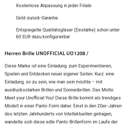
Polarisier
Kostenlose Anpassung in jeder Filiale
Glasveredelungen
Sonnenbri
Geld-zurück-Garantie
Brillenglas Typen
Alle Sonne
Transitions Gläser
Entspiegelte Qualitätsgläser (Einstärke) schon unter
60 EUR dazu konfigurierbar
Angebote
Blaulichtfilter
Brillen 2 f
Stellest®-Brillengläser
Herren Brille UNOFFICIAL UO1208 /
Diese Marke ist eine Einladung: zum Experimentieren,
Zubehör
Spielen und Entdecken neuer eigener Seiten. Kurz: eine
Brillenbügel
Einladung, so zu sein, wie man sein möchte – mit
Brillenetuis
ausdrucksstarken Brillen und Sonnenbrillen. Das Motto:
Meet your Unofficial You! Diese Brille kommt als trendiges
Brillenkettchen
Modell in einer Panto-Form daher. Einst in den 20er-Jahren
des letzten Jahrhunderts von Intellektuellen getragen,
wandelte sich diese edle Panto-Brillenform im Laufe der