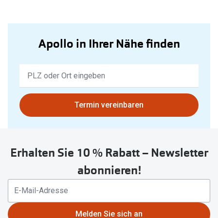
Apollo in Ihrer Nähe finden
Keine
Ergebnisse
gefunden.
Bitte
Termin vereinbaren
nutzen
Sie
untenstehenden
Erhalten Sie 10 % Rabatt – Newsletter
Button
um
abonnieren!
Ihren
aktuellen
Standort
zu
Melden Sie sich an