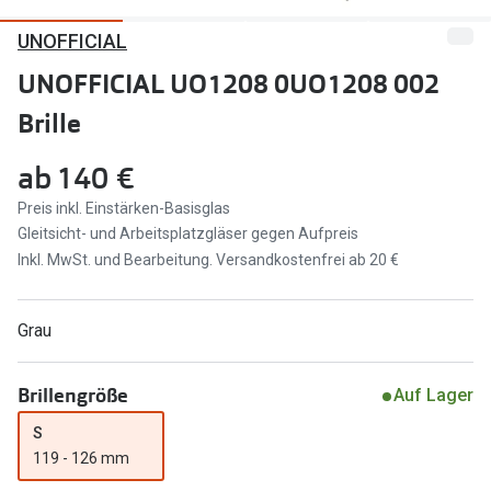
UNOFFICIAL
Marken
Sonnenbri
Ray-Ban
UNOFFICIAL UO1208 0UO1208 002
Marken
Brille
DbyD
Ray-Ban
Prada
Prada
ab
140 €
Seen
Ralph Lau
Preis inkl. Einstärken-Basisglas
Gleitsicht- und Arbeitsplatzgläser gegen Aufpreis
Miu Miu
Unofficial
Inkl. MwSt. und Bearbeitung. Versandkostenfrei ab 20 €
alle Marken
Oakley
Grau
Miu Miu
Ratgeber
Gleitsicht Ratgeber
alle Mark
Brillengröße
Auf Lager
Brillenpass richtig lesen
S
Trends
119 - 126 mm
Alle Brillen Ratgeber
Ray-Ban 