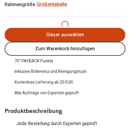
Rahmengröße
Größentabelle
Oakley Me
Angebote
Brillen 2 für 1
Sonnenbri
20% auf selbsttönende Gläser
Randlose 
Gläser auswählen
Back to School: 50% auf die zweite Kinderbrille
Fahrradbri
Zum Warenkorb hinzufügen
Farbe des
Trends
70° PAYBACK Punkte
Zubehör
Nuance Audio Brille
Inklusive Brillenetui und Reinigungstuch
Brillenbüg
Ray-Ban Meta
Kostenlose Lieferung ab 20 EUR
Brillenetui
Oakley Meta
Alle Aufträge von Experten geprüft
Brillenket
Brillentrends 2026
Produktbeschreibung
Ratgeber
Gläser
UV-Schutz
Jede Bestellung durch Experten geprüft
Glaspakete