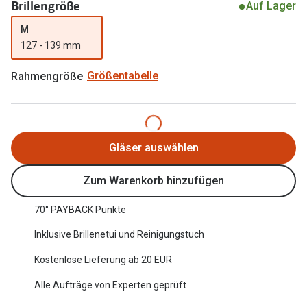
Brillengröße
Auf Lager
Oakley Me
Angebote
M
Brillen 2 für 1
Sonnenbri
127 - 139 mm
20% auf selbsttönende Gläser
Randlose 
Rahmengröße
Größentabelle
Back to School: 50% auf die zweite Kinderbrille
Fahrradbri
Farbe des
Trends
Gläser auswählen
Zubehör
Nuance Audio Brille
Brillenbüg
Zum Warenkorb hinzufügen
Ray-Ban Meta
Brillenetui
70° PAYBACK Punkte
Oakley Meta
Brillenket
Inklusive Brillenetui und Reinigungstuch
Brillentrends 2026
Kostenlose Lieferung ab 20 EUR
Ratgeber
Gläser
Alle Aufträge von Experten geprüft
UV-Schutz
Glaspakete