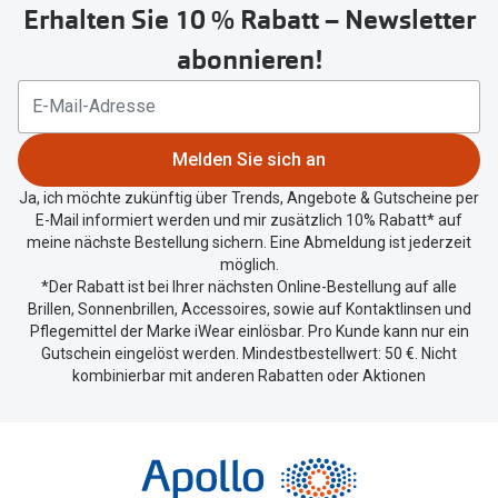
Erhalten Sie 10 % Rabatt – Newsletter
Button
um
abonnieren!
Ihren
aktuellen
Standort
zu
Melden Sie sich an
teilen.
Ja, ich möchte zukünftig über Trends, Angebote & Gutscheine per
E-Mail informiert werden und mir zusätzlich 10% Rabatt* auf
meine nächste Bestellung sichern. Eine Abmeldung ist jederzeit
möglich.
*Der Rabatt ist bei Ihrer nächsten Online-Bestellung auf alle
Brillen, Sonnenbrillen, Accessoires, sowie auf Kontaktlinsen und
Pflegemittel der Marke iWear einlösbar. Pro Kunde kann nur ein
Gutschein eingelöst werden. Mindestbestellwert: 50 €. Nicht
kombinierbar mit anderen Rabatten oder Aktionen