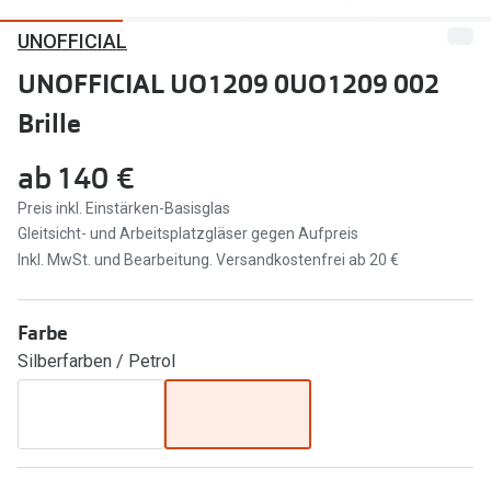
UNOFFICIAL
Marken
Sonnenbri
Ray-Ban
UNOFFICIAL UO1209 0UO1209 002
Marken
Brille
DbyD
Ray-Ban
Prada
Prada
ab
140 €
Seen
Ralph Lau
Preis inkl. Einstärken-Basisglas
Gleitsicht- und Arbeitsplatzgläser gegen Aufpreis
Miu Miu
Unofficial
Inkl. MwSt. und Bearbeitung. Versandkostenfrei ab 20 €
alle Marken
Oakley
Farbe
Miu Miu
Ratgeber
Silberfarben / Petrol
Gleitsicht Ratgeber
alle Mark
Brillenpass richtig lesen
Trends
Alle Brillen Ratgeber
Ray-Ban 