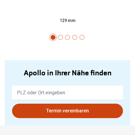
129 mm
Apollo in Ihrer Nähe finden
Keine
Ergebnisse
gefunden.
Bitte
Termin vereinbaren
nutzen
Sie
untenstehenden