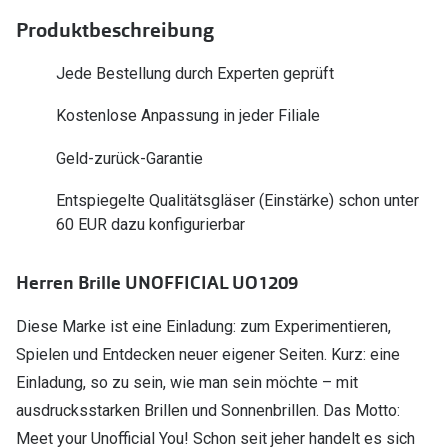
Polarisier
Glasveredelungen
Produktbeschreibung
Sonnenbri
Brillenglas Typen
Jede Bestellung durch Experten geprüft
Alle Sonne
Transitions Gläser
Kostenlose Anpassung in jeder Filiale
Angebote
Blaulichtfilter
Geld-zurück-Garantie
Brillen 2 f
Stellest®-Brillengläser
Entspiegelte Qualitätsgläser (Einstärke) schon unter
60 EUR dazu konfigurierbar
Zubehör
Brillenbügel
Herren Brille UNOFFICIAL UO1209
Brillenetuis
Diese Marke ist eine Einladung: zum Experimentieren,
Brillenkettchen
Spielen und Entdecken neuer eigener Seiten. Kurz: eine
Einladung, so zu sein, wie man sein möchte – mit
ausdrucksstarken Brillen und Sonnenbrillen. Das Motto:
Meet your Unofficial You! Schon seit jeher handelt es sich