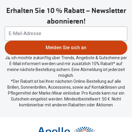
untenstehenden
Erhalten Sie 10 % Rabatt – Newsletter
Button
um
abonnieren!
Ihren
aktuellen
Standort
zu
Melden Sie sich an
teilen.
Ja, ich möchte zukünftig über Trends, Angebote & Gutscheine per
E-Mail informiert werden und mir zusätzlich 10% Rabatt* auf
meine nächste Bestellung sichern. Eine Abmeldung ist jederzeit
möglich.
*Der Rabatt ist bei Ihrer nächsten Online-Bestellung auf alle
Brillen, Sonnenbrillen, Accessoires, sowie auf Kontaktlinsen und
Pflegemittel der Marke iWear einlösbar. Pro Kunde kann nur ein
Gutschein eingelöst werden. Mindestbestellwert: 50 €. Nicht
kombinierbar mit anderen Rabatten oder Aktionen