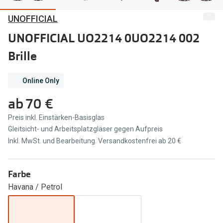
UNOFFICIAL
Marken
Sonnenbri
Ray-Ban
UNOFFICIAL UO2214 0UO2214 002
Marken
Brille
DbyD
Ray-Ban
Prada
Prada
Online Only
Seen
Ralph Lau
ab
70 €
Miu Miu
Unofficial
Preis inkl. Einstärken-Basisglas
Gleitsicht- und Arbeitsplatzgläser gegen Aufpreis
alle Marken
Oakley
Inkl. MwSt. und Bearbeitung. Versandkostenfrei ab 20 €
Miu Miu
Ratgeber
Farbe
Gleitsicht Ratgeber
alle Mark
Havana / Petrol
Brillenpass richtig lesen
Trends
Alle Brillen Ratgeber
Ray-Ban 