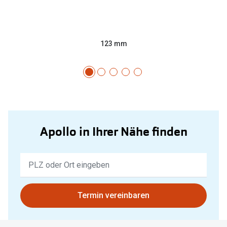
123 mm
Apollo in Ihrer Nähe finden
Keine
Ergebnisse
gefunden.
Bitte
Termin vereinbaren
nutzen
Sie