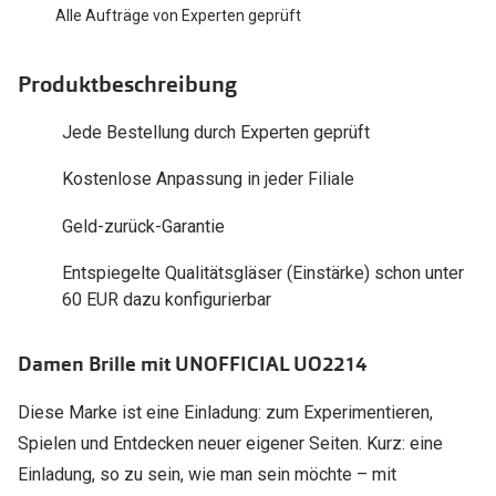
Polarisier
Alle Aufträge von Experten geprüft
Glasveredelungen
Sonnenbri
Brillenglas Typen
Produktbeschreibung
Alle Sonne
Transitions Gläser
Jede Bestellung durch Experten geprüft
Angebote
Blaulichtfilter
Kostenlose Anpassung in jeder Filiale
Brillen 2 f
Stellest®-Brillengläser
Geld-zurück-Garantie
Zubehör
Entspiegelte Qualitätsgläser (Einstärke) schon unter
Brillenbügel
60 EUR dazu konfigurierbar
Brillenetuis
Damen Brille mit UNOFFICIAL UO2214
Brillenkettchen
Diese Marke ist eine Einladung: zum Experimentieren,
Spielen und Entdecken neuer eigener Seiten. Kurz: eine
Einladung, so zu sein, wie man sein möchte – mit