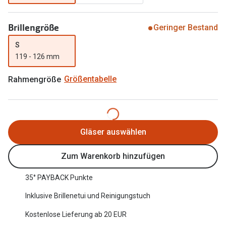
Oakley Me
Angebote
Brillengröße
Geringer Bestand
Brillen 2 für 1
Sonnenbri
S
20% auf selbsttönende Gläser
Randlose 
119 - 126 mm
Back to School: 50% auf die zweite Kinderbrille
Fahrradbri
Rahmengröße
Größentabelle
Farbe des
Trends
Zubehör
Nuance Audio Brille
Brillenbüg
Gläser auswählen
Ray-Ban Meta
Brillenetui
Zum Warenkorb hinzufügen
Oakley Meta
Brillenket
Brillentrends 2026
35° PAYBACK Punkte
Ratgeber
Inklusive Brillenetui und Reinigungstuch
Gläser
UV-Schutz
Kostenlose Lieferung ab 20 EUR
Glaspakete