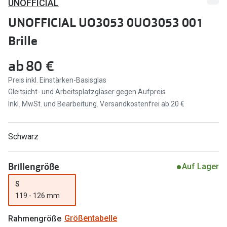
UNOFFICIAL
Marken
Sonnenbri
UNOFFICIAL UO3053 0UO3053 001
Ray-Ban
Brille
Marken
DbyD
Ray-Ban
ab
80 €
Prada
Prada
Preis inkl. Einstärken-Basisglas
Gleitsicht- und Arbeitsplatzgläser gegen Aufpreis
Seen
Ralph Lau
Inkl. MwSt. und Bearbeitung. Versandkostenfrei ab 20 €
Miu Miu
Unofficial
alle Marken
Oakley
Schwarz
Miu Miu
Ratgeber
Brillengröße
Auf Lager
Gleitsicht Ratgeber
alle Mark
S
119 - 126 mm
Brillenpass richtig lesen
Trends
Alle Brillen Ratgeber
Ray-Ban 
Rahmengröße
Größentabelle