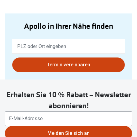
Apollo in Ihrer Nähe finden
Keine
Ergebnisse
gefunden.
Bitte
Termin vereinbaren
nutzen
Sie
untenstehenden
Erhalten Sie 10 % Rabatt – Newsletter
Button
um
abonnieren!
Ihren
aktuellen
Standort
zu
Melden Sie sich an