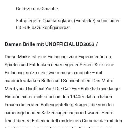
Polarisier
Glasveredelungen
Geld-zurück-Garantie
Sonnenbri
Brillenglas Typen
Entspiegelte Qualitätsgläser (Einstärke) schon unter
Alle Sonne
60 EUR dazu konfigurierbar
Transitions Gläser
Angebote
Blaulichtfilter
Damen Brille mit UNOFFICIAL UO3053 /
Brillen 2 f
Stellest®-Brillengläser
Diese Marke ist eine Einladung: zum Experimentieren,
Spielen und Entdecken neuer eigener Seiten. Kurz: eine
Zubehör
Einladung, so zu sein, wie man sein möchte – mit
Brillenbügel
ausdrucksstarken Brillen und Sonnenbrillen. Das Motto:
Brillenetuis
Meet your Unofficial You! Die Cat-Eye-Brille hat eine lange
Historie hinter sich - noch in den 1940er Jahren haben
Brillenkettchen
Frauen die ersten Brillengestelle getragen, die von den
namensgebenden Katzenaugen inspiriert waren. Heute
feiert dieses Brillenmodell ein kleines Comeback - mit den