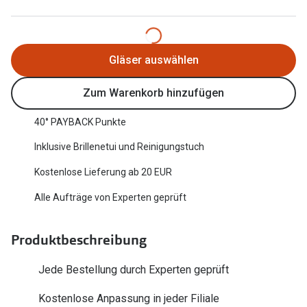
Oakley Me
Angebote
Brillen 2 für 1
Sonnenbri
Gläser auswählen
20% auf selbsttönende Gläser
Randlose 
Zum Warenkorb hinzufügen
Back to School: 50% auf die zweite Kinderbrille
Fahrradbri
40° PAYBACK Punkte
Farbe des
Trends
Inklusive Brillenetui und Reinigungstuch
Zubehör
Nuance Audio Brille
Kostenlose Lieferung ab 20 EUR
Brillenbüg
Ray-Ban Meta
Alle Aufträge von Experten geprüft
Brillenetui
Oakley Meta
Brillenket
Produktbeschreibung
Brillentrends 2026
Ratgeber
Jede Bestellung durch Experten geprüft
Gläser
UV-Schutz
Glaspakete
Kostenlose Anpassung in jeder Filiale