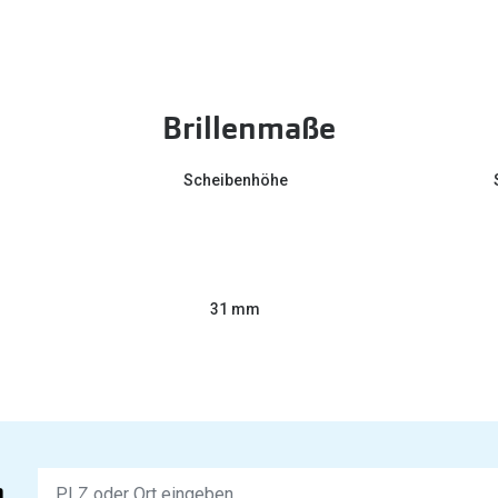
Brillenmaße
Scheibenhöhe
31 mm
Keine
n