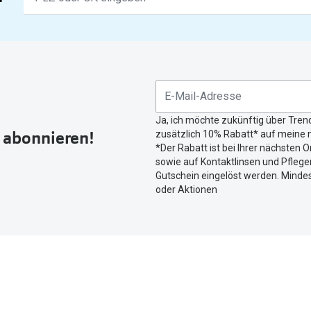
Ergebnisse
gefunden.
Bitte
nutzen
Sie
untenstehenden
Button
Ja, ich möchte zukünftig über Tren
um
r abonnieren!
zusätzlich 10% Rabatt* auf meine n
Ihren
*Der Rabatt ist bei Ihrer nächsten O
aktuellen
sowie auf Kontaktlinsen und Pflegem
Standort
Gutschein eingelöst werden. Mindes
zu
oder Aktionen
teilen.