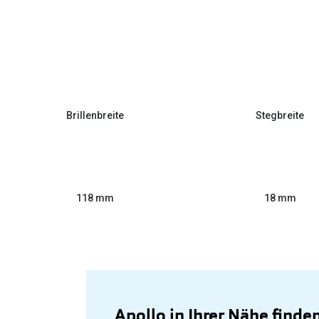
Brillenbreite
Stegbreite
118 mm
18 mm
Apollo in Ihrer Nähe finde