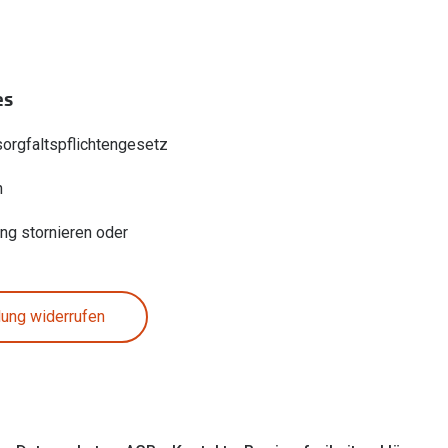
es
sorgfaltspflichtengesetz
n
ung stornieren oder
lung widerrufen