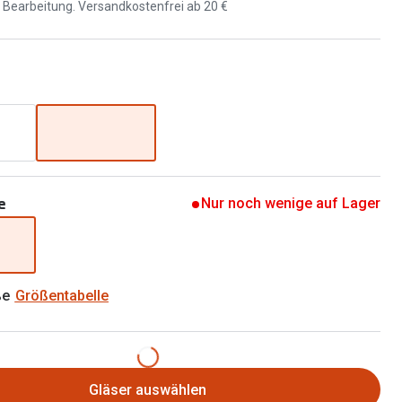
Brillen 2 für 1
d Bearbeitung. Versandkostenfrei ab 20 €
Alle Marken
Zubehör
Brillenbügel
Brillenetuis
Brillenkettchen
e
Nur noch wenige auf Lager
ße
Größentabelle
Gläser auswählen