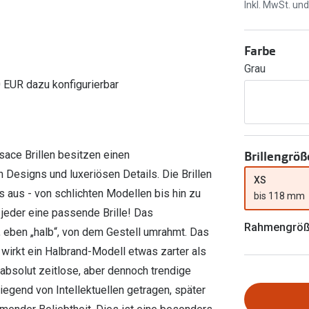
Ray-Ban Meta
Gleitsichtlinsen
Inkl. MwSt. un
Zahlung & Gutscheinkarten
Zubehör
obetragen
Oakley Meta
Sphärische Linsen
Filialauskünfte
Farbe
er
l 3
Brillentrends 2026
Brillenbügel
Torische Linsen
Grau
Rücksendung
g lesen
Brillenetuis
Farblinsen
o
Min.-5%
0 EUR dazu konfigurierbar
ber
Brillenkettchen
Motivlinsen
Brillengröß
sace Brillen besitzen einen
esigns und luxeriösen Details. Die Brillen
XS
s aus - von schlichten Modellen bis hin zu
bis 118 mm
jeder eine passende Brille! Das
Rahmengrö
, eben „halb“, von dem Gestell umrahmt. Das
wirkt ein Halbrand-Modell etwas zarter als
e absolut zeitlose, aber dennoch trendige
egend von Intellektuellen getragen, später