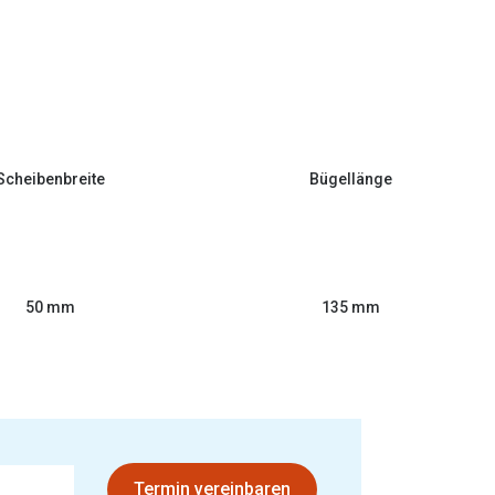
Scheibenbreite
Bügellänge
50 mm
135 mm
Termin vereinbaren