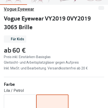
Vogue Eyewear
Marken
Sonnenbri
Ray-Ban
Vogue Eyewear VY2019 0VY2019
Marken
3065 Brille
DbyD
Ray-Ban
Prada
Prada
Für Kids
Seen
Ralph Lau
ab
60 €
Miu Miu
Unofficial
Preis inkl. Einstärken-Basisglas
Gleitsicht- und Arbeitsplatzgläser gegen Aufpreis
alle Marken
Oakley
Inkl. MwSt. und Bearbeitung. Versandkostenfrei ab 20 €
Miu Miu
Ratgeber
Farbe
Gleitsicht Ratgeber
alle Mark
Lila / Petrol
Brillenpass richtig lesen
Trends
Alle Brillen Ratgeber
Ray-Ban 