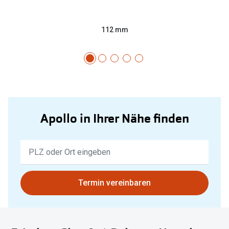
112 mm
Apollo in Ihrer Nähe finden
Keine
Ergebnisse
gefunden.
Bitte
Termin vereinbaren
nutzen
Sie
untenstehenden