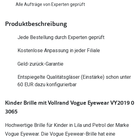
Polarisier
Alle Aufträge von Experten geprüft
Glasveredelungen
Sonnenbri
Brillenglas Typen
Produktbeschreibung
Alle Sonne
Transitions Gläser
Jede Bestellung durch Experten geprüft
Angebote
Blaulichtfilter
Kostenlose Anpassung in jeder Filiale
Brillen 2 f
Stellest®-Brillengläser
Geld-zurück-Garantie
Zubehör
Entspiegelte Qualitätsgläser (Einstärke) schon unter
Brillenbügel
60 EUR dazu konfigurierbar
Brillenetuis
Kinder Brille mit Vollrand Vogue Eyewear VY2019 0
Brillenkettchen
3065
Hochwertige Brille für Kinder in Lila und Petrol der Marke
Vogue Eyewear. Die Vogue Eyewear-Brille hat eine