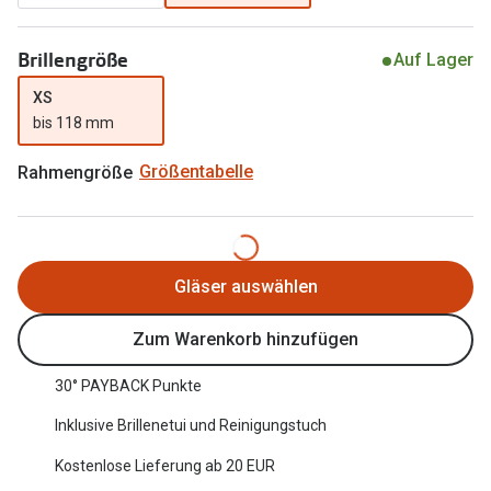
Oakley Me
Angebote
Brillengröße
Auf Lager
Brillen 2 für 1
Sonnenbri
XS
20% auf selbsttönende Gläser
Randlose 
bis 118 mm
Back to School: 50% auf die zweite Kinderbrille
Fahrradbri
Rahmengröße
Größentabelle
Farbe des
Trends
Zubehör
Nuance Audio Brille
Brillenbüg
Gläser auswählen
Ray-Ban Meta
Brillenetui
Zum Warenkorb hinzufügen
Oakley Meta
Brillenket
Brillentrends 2026
30° PAYBACK Punkte
Ratgeber
Inklusive Brillenetui und Reinigungstuch
Gläser
UV-Schutz
Kostenlose Lieferung ab 20 EUR
Glaspakete