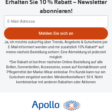
Erhalten Sie 10 % Rabatt – Newsletter
Button
um
abonnieren!
Ihren
aktuellen
Standort
zu
Melden Sie sich an
teilen.
Ja, ich möchte zukünftig über Trends, Angebote & Gutscheine per
E-Mail informiert werden und mir zusätzlich 10% Rabatt* auf
meine nächste Bestellung sichern. Eine Abmeldung ist jederzeit
möglich.
*Der Rabatt ist bei Ihrer nächsten Online-Bestellung auf alle
Brillen, Sonnenbrillen, Accessoires, sowie auf Kontaktlinsen und
Pflegemittel der Marke iWear einlösbar. Pro Kunde kann nur ein
Gutschein eingelöst werden. Mindestbestellwert: 50 €. Nicht
kombinierbar mit anderen Rabatten oder Aktionen