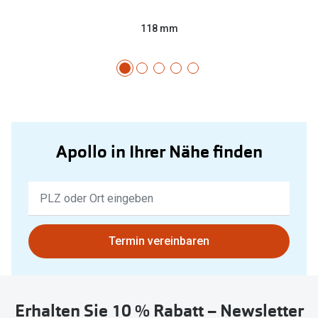
118 mm
Apollo in Ihrer Nähe finden
Keine
Ergebnisse
gefunden.
Bitte
Termin vereinbaren
nutzen
Sie
untenstehenden
Erhalten Sie 10 % Rabatt – Newsletter
Button