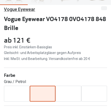
Vogue Eyewear
Marken
Sonnenbri
Ray-Ban
Vogue Eyewear VO4178 0VO4178 848
Marken
Brille
DbyD
Ray-Ban
Prada
Prada
ab
121 €
Seen
Ralph Lau
Preis inkl. Einstärken-Basisglas
Gleitsicht- und Arbeitsplatzgläser gegen Aufpreis
Miu Miu
Unofficial
Inkl. MwSt. und Bearbeitung. Versandkostenfrei ab 20 €
alle Marken
Oakley
Farbe
Miu Miu
Ratgeber
Grau / Petrol
Gleitsicht Ratgeber
alle Mark
Brillenpass richtig lesen
Trends
Alle Brillen Ratgeber
Ray-Ban 