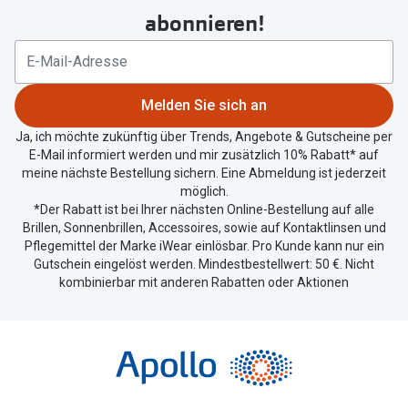
um
abonnieren!
Ihren
aktuellen
Standort
zu
Melden Sie sich an
teilen.
Ja, ich möchte zukünftig über Trends, Angebote & Gutscheine per
E-Mail informiert werden und mir zusätzlich 10% Rabatt* auf
meine nächste Bestellung sichern. Eine Abmeldung ist jederzeit
möglich.
*Der Rabatt ist bei Ihrer nächsten Online-Bestellung auf alle
Brillen, Sonnenbrillen, Accessoires, sowie auf Kontaktlinsen und
Pflegemittel der Marke iWear einlösbar. Pro Kunde kann nur ein
Gutschein eingelöst werden. Mindestbestellwert: 50 €. Nicht
kombinierbar mit anderen Rabatten oder Aktionen