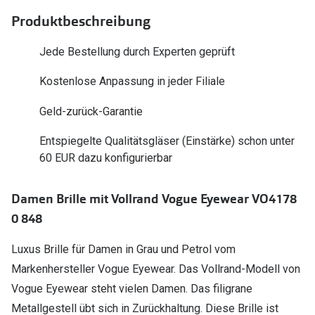
Polarisier
Glasveredelungen
Produktbeschreibung
Sonnenbri
Brillenglas Typen
Jede Bestellung durch Experten geprüft
Alle Sonne
Transitions Gläser
Kostenlose Anpassung in jeder Filiale
Angebote
Blaulichtfilter
Geld-zurück-Garantie
Brillen 2 f
Stellest®-Brillengläser
Entspiegelte Qualitätsgläser (Einstärke) schon unter
60 EUR dazu konfigurierbar
Zubehör
Brillenbügel
Damen Brille mit Vollrand Vogue Eyewear VO4178
Brillenetuis
0 848
Brillenkettchen
Luxus Brille für Damen in Grau und Petrol vom
Markenhersteller Vogue Eyewear. Das Vollrand-Modell von
Vogue Eyewear steht vielen Damen. Das filigrane
Metallgestell übt sich in Zurückhaltung. Diese Brille ist