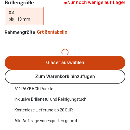
Brillengröße
Nur noch wenige auf Lager
Oakley Me
Angebote
XS
Brillen 2 für 1
Sonnenbri
bis 118 mm
20% auf selbsttönende Gläser
Randlose 
Rahmengröße
Größentabelle
Back to School: 50% auf die zweite Kinderbrille
Fahrradbri
Farbe des
Trends
Gläser auswählen
Zubehör
Nuance Audio Brille
Brillenbüg
Zum Warenkorb hinzufügen
Ray-Ban Meta
Brillenetui
61° PAYBACK Punkte
Oakley Meta
Brillenket
Inklusive Brillenetui und Reinigungstuch
Brillentrends 2026
Kostenlose Lieferung ab 20 EUR
Ratgeber
Gläser
Alle Aufträge von Experten geprüft
UV-Schutz
Glaspakete