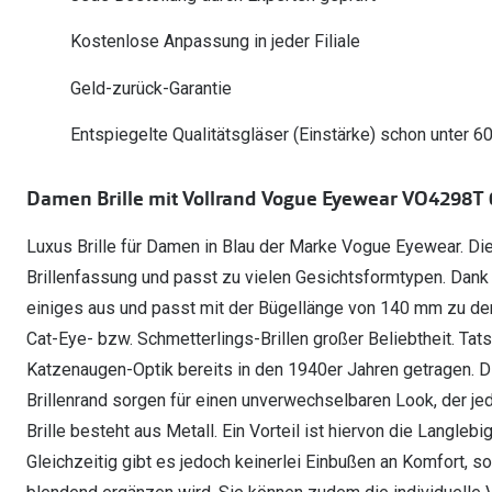
Oakley Meta entdecken
Wann brauche ich ein Hörgerät?
Lesebrillen
Mit Sehstärke
Online Brillenberater
alle Marken
Ratgeber
Kostenlose Anpassung in jeder Filiale
Hörgeräte-Arten
Kontaktlinsen-Pr
Weitere Kategorien
Sportsonnenbrillen
Hörtest
Gleitsicht Ratgeb
iWear Nimm 4 zah
Geld-zurück-Garantie
Ray-Ban Meta ausprobieren
Weitere Kategorien
Brillen Sale
Alle Hörakustik Ratgeber
Brillenpass richti
Kontaktlinsen-Ab
Entspiegelte Qualitätsgläser (Einstärke) schon unter 6
Sonnenbrillen Sale
Alle Brillen Ratge
iWear Direct
Damen Brille mit Vollrand Vogue Eyewear VO4298T 
Luxus Brille für Damen in Blau der Marke Vogue Eyewear. Die
Brillenfassung und passt zu vielen Gesichtsformtypen. Dank d
einiges aus und passt mit der Bügellänge von 140 mm zu de
Cat-Eye- bzw. Schmetterlings-Brillen großer Beliebtheit. Tats
Katzenaugen-Optik bereits in den 1940er Jahren getragen.
Brillenrand sorgen für einen unverwechselbaren Look, der jed
Brille besteht aus Metall. Ein Vorteil ist hiervon die Langleb
Gleichzeitig gibt es jedoch keinerlei Einbußen an Komfort, so