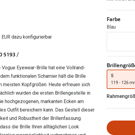
Ray-Ban Meta
Gleitsichtlinsen
Zahlung & Gutscheinkarten
Zubehör
obetragen
Oakley Meta
Sphärische Linsen
Filialauskünfte
Farbe
er
l 3
Brillentrends 2026
Brillenbügel
Torische Linsen
Blau
Rücksendung
g lesen
Brillenetuis
Farblinsen
o
Min.-5%
0 EUR dazu konfigurierbar
ber
Brillenkettchen
Motivlinsen
0 5193 /
Brillengröß
 Vogue Eyewear-Brille hat eine Vollrand-
S
em funktionalen Scharnier hält die Brille
119 - 126 
n meisten Kopfgrößen. Heute erfreuen sich
ächlich wurden die ersten Brillengestelle in
Rahmengrö
 Die hochgezogenen, markanten Ecken am
es Outfit bereichern kann. Das Gestell dieser
igkeit und Robustheit der Brillenfassung.
dass die Brille Ihren alltäglichen Look