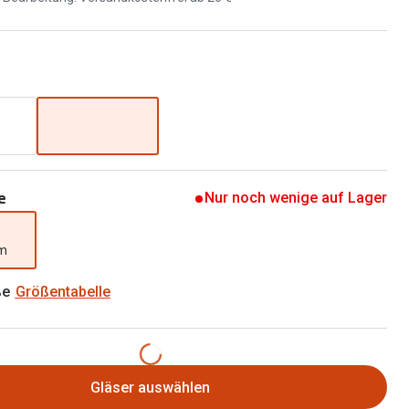
Brillen 2 für 1
Alle Marken
Zubehör
Brillenbügel
Brillenetuis
Brillenkettchen
e
Nur noch wenige auf Lager
mm
ße
Größentabelle
Gläser auswählen