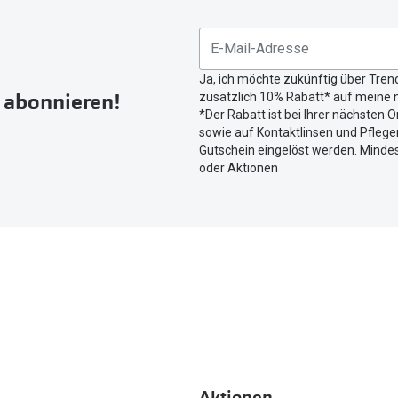
Sie
untenstehenden
Button
Ja, ich möchte zukünftig über Tren
um
r abonnieren!
zusätzlich 10% Rabatt* auf meine n
Ihren
*Der Rabatt ist bei Ihrer nächsten O
aktuellen
sowie auf Kontaktlinsen und Pflegem
Standort
Gutschein eingelöst werden. Mindes
zu
oder Aktionen
teilen.
Aktionen