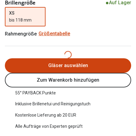
Brillengröße
Auf Lager
Oakley Me
Angebote
XS
Brillen 2 für 1
Sonnenbri
bis 118 mm
20% auf selbsttönende Gläser
Randlose 
Rahmengröße
Größentabelle
Back to School: 50% auf die zweite Kinderbrille
Fahrradbri
Farbe des
Trends
Gläser auswählen
Zubehör
Nuance Audio Brille
Brillenbüg
Zum Warenkorb hinzufügen
Ray-Ban Meta
Brillenetui
55° PAYBACK Punkte
Oakley Meta
Brillenket
Inklusive Brillenetui und Reinigungstuch
Brillentrends 2026
Kostenlose Lieferung ab 20 EUR
Ratgeber
Gläser
Alle Aufträge von Experten geprüft
UV-Schutz
Glaspakete