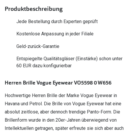
Polarisier
Glasveredelungen
Produktbeschreibung
Sonnenbri
Brillenglas Typen
Jede Bestellung durch Experten geprüft
Alle Sonne
Transitions Gläser
Kostenlose Anpassung in jeder Filiale
Angebote
Blaulichtfilter
Geld-zurück-Garantie
Brillen 2 f
Stellest®-Brillengläser
Entspiegelte Qualitätsgläser (Einstärke) schon unter
60 EUR dazu konfigurierbar
Zubehör
Brillenbügel
Herren Brille Vogue Eyewear VO5598 0 W656
Brillenetuis
Hochwertige Herren Brille der Marke Vogue Eyewear in
Brillenkettchen
Havana und Petrol. Die Brille von Vogue Eyewear hat eine
absolut zeitlose, aber dennoch trendige Panto-Form. Die
Brillenform wurde in den 20er-Jahren überwiegend von
Intellektuellen getragen, später erfreute sie sich aber auch