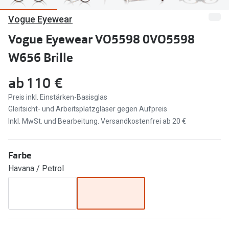
Vogue Eyewear
Marken
Sonnenbri
Ray-Ban
Vogue Eyewear VO5598 0VO5598
Marken
W656 Brille
DbyD
Ray-Ban
Prada
Prada
ab
110 €
Seen
Ralph Lau
Preis inkl. Einstärken-Basisglas
Gleitsicht- und Arbeitsplatzgläser gegen Aufpreis
Miu Miu
Unofficial
Inkl. MwSt. und Bearbeitung. Versandkostenfrei ab 20 €
alle Marken
Oakley
Farbe
Miu Miu
Ratgeber
Havana / Petrol
Gleitsicht Ratgeber
alle Mark
Brillenpass richtig lesen
Trends
Alle Brillen Ratgeber
Ray-Ban 