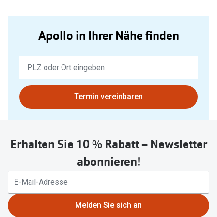
Apollo in Ihrer Nähe finden
Keine
Ergebnisse
gefunden.
Bitte
Termin vereinbaren
nutzen
Sie
untenstehenden
Erhalten Sie 10 % Rabatt – Newsletter
Button
um
abonnieren!
Ihren
aktuellen
Standort
zu
Melden Sie sich an
teilen.