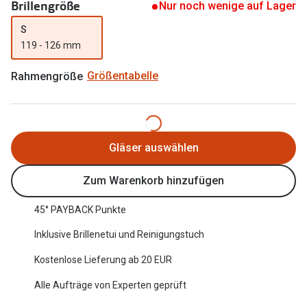
Brillengröße
Nur noch wenige auf Lager
Oakley Me
Angebote
S
Brillen 2 für 1
Sonnenbri
119 - 126 mm
20% auf selbsttönende Gläser
Randlose 
Rahmengröße
Größentabelle
Back to School: 50% auf die zweite Kinderbrille
Fahrradbri
Farbe des
Trends
Gläser auswählen
Zubehör
Nuance Audio Brille
Brillenbüg
Zum Warenkorb hinzufügen
Ray-Ban Meta
Brillenetui
45° PAYBACK Punkte
Oakley Meta
Brillenket
Inklusive Brillenetui und Reinigungstuch
Brillentrends 2026
Kostenlose Lieferung ab 20 EUR
Ratgeber
Gläser
Alle Aufträge von Experten geprüft
UV-Schutz
Glaspakete