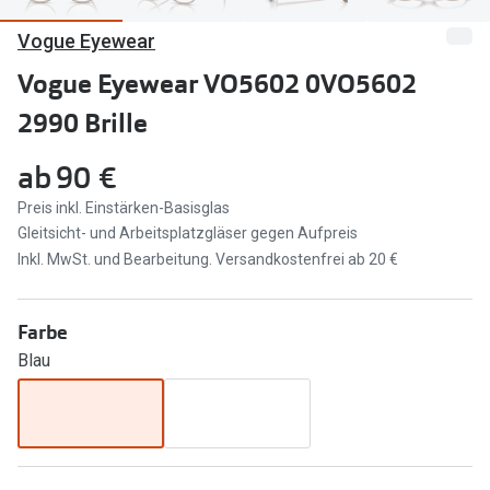
Vogue Eyewear
Marken
Sonnenbri
Ray-Ban
Vogue Eyewear VO5602 0VO5602
Marken
2990 Brille
DbyD
Ray-Ban
Prada
Prada
ab
90 €
Seen
Ralph Lau
Preis inkl. Einstärken-Basisglas
Gleitsicht- und Arbeitsplatzgläser gegen Aufpreis
Miu Miu
Unofficial
Inkl. MwSt. und Bearbeitung. Versandkostenfrei ab 20 €
alle Marken
Oakley
Farbe
Miu Miu
Ratgeber
Blau
Gleitsicht Ratgeber
alle Mark
Brillenpass richtig lesen
Trends
Alle Brillen Ratgeber
Ray-Ban 