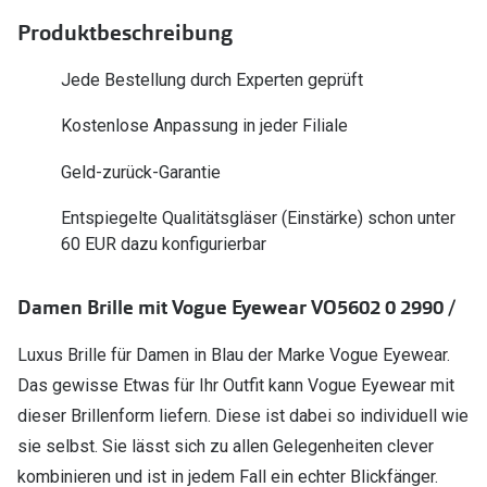
Polarisier
Glasveredelungen
Produktbeschreibung
Sonnenbri
Brillenglas Typen
Jede Bestellung durch Experten geprüft
Alle Sonne
Transitions Gläser
Kostenlose Anpassung in jeder Filiale
Angebote
Blaulichtfilter
Geld-zurück-Garantie
Brillen 2 f
Stellest®-Brillengläser
Entspiegelte Qualitätsgläser (Einstärke) schon unter
60 EUR dazu konfigurierbar
Zubehör
Brillenbügel
Damen Brille mit Vogue Eyewear VO5602 0 2990 /
Brillenetuis
Luxus Brille für Damen in Blau der Marke Vogue Eyewear.
Brillenkettchen
Das gewisse Etwas für Ihr Outfit kann Vogue Eyewear mit
dieser Brillenform liefern. Diese ist dabei so individuell wie
sie selbst. Sie lässt sich zu allen Gelegenheiten clever
kombinieren und ist in jedem Fall ein echter Blickfänger.