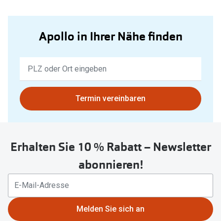
Apollo in Ihrer Nähe finden
Keine
Ergebnisse
gefunden.
Bitte
Termin vereinbaren
nutzen
Sie
untenstehenden
Erhalten Sie 10 % Rabatt – Newsletter
Button
um
abonnieren!
Ihren
aktuellen
Standort
zu
Melden Sie sich an
teilen.