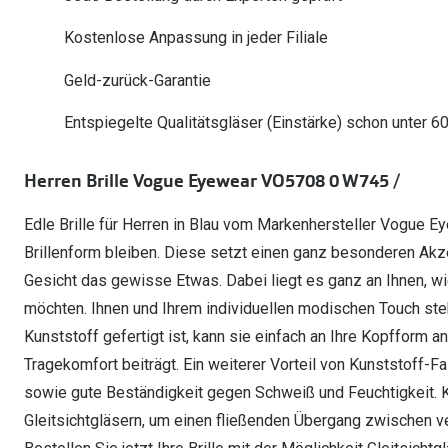
Oakley Meta entdecken
Wann brauche ich ein Hörgerät?
Lesebrillen
Mit Sehstärke
Online Brillenberater
alle Marken
Ratgeber
Kostenlose Anpassung in jeder Filiale
Hörgeräte-Arten
Kontaktlinsen-Pr
Weitere Kategorien
Sportsonnenbrillen
Hörtest
Gleitsicht Ratgeb
iWear Nimm 4 zah
Geld-zurück-Garantie
Ray-Ban Meta ausprobieren
Weitere Kategorien
Brillen Sale
Alle Hörakustik Ratgeber
Brillenpass richti
Kontaktlinsen-Ab
Entspiegelte Qualitätsgläser (Einstärke) schon unter 6
Sonnenbrillen Sale
Alle Brillen Ratge
iWear Direct
Herren Brille Vogue Eyewear VO5708 0 W745 /
Edle Brille für Herren in Blau vom Markenhersteller Vogue Ey
Brillenform bleiben. Diese setzt einen ganz besonderen Akz
Gesicht das gewisse Etwas. Dabei liegt es ganz an Ihnen, w
möchten. Ihnen und Ihrem individuellen modischen Touch steh
Kunststoff gefertigt ist, kann sie einfach an Ihre Kopfform
Tragekomfort beiträgt. Ein weiterer Vorteil von Kunststoff-Fa
sowie gute Beständigkeit gegen Schweiß und Feuchtigkeit. K
Gleitsichtgläsern, um einen fließenden Übergang zwischen v