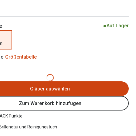
Brillen 2 für 1
Alle Marken
Zubehör
Brillenbügel
e
Auf Lager
Brillenetuis
mm
Brillenkettchen
ße
Größentabelle
Gläser auswählen
Zum Warenkorb hinzufügen
ACK Punkte
 Brillenetui und Reinigungstuch