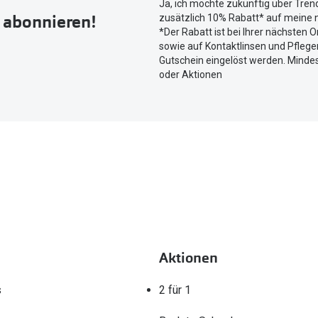
Ja, ich möchte zukünftig über Tren
um
r abonnieren!
zusätzlich 10% Rabatt* auf meine n
Ihren
*Der Rabatt ist bei Ihrer nächsten O
aktuellen
sowie auf Kontaktlinsen und Pflegem
Standort
Gutschein eingelöst werden. Mindes
zu
oder Aktionen
teilen.
Aktionen
s
2 für 1