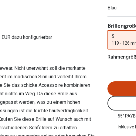
Ray-Ban Meta
Gleitsichtlinsen
Zahlung & Gutscheinkarten
Blau
Zubehör
obetragen
Oakley Meta
Sphärische Linsen
Filialauskünfte
er
l 3
Brillentrends 2026
Brillenbügel
Torische Linsen
Brillengröß
Rücksendung
g lesen
Brillenetuis
Farblinsen
o
Min.-5%
S
0 EUR dazu konfigurierbar
119 - 126 
ber
Brillenkettchen
Motivlinsen
Rahmengrö
ewear. Nicht unerwähnt soll die markante
ent im modischen Sinn und verleiht Ihrem
ie Sie das schicke Accessoire kombinieren
t nichts im Weg. Da diese Brille aus
 angepasst werden, was zu einem hohen
ssungen ist die leichte hautverträglichkeit
55° PAYB
aufen Sie diese Brille auf Wunsch auch mit
Inklusive
erschiedenen Sehfeldern zu erhalten.