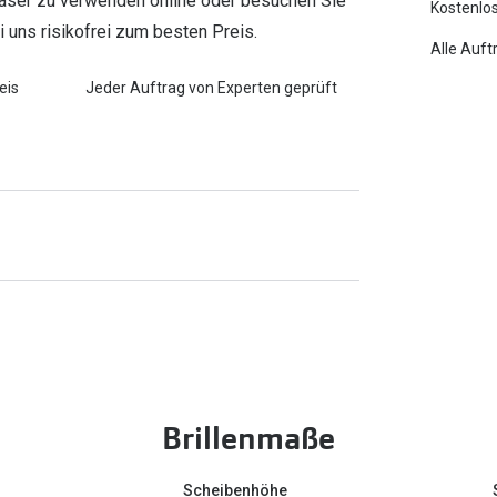
tgläser zu verwenden online oder besuchen Sie
Kostenlos
ei uns risikofrei zum besten Preis.
Alle Auft
eis
Jeder Auftrag von Experten geprüft
Brillenmaße
Scheibenhöhe