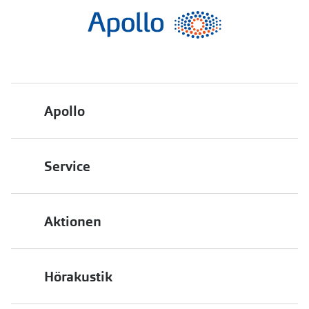
Apollo
Über uns
Service
Engagement
Bestellstatus
Energiepolitik
Aktionen
FAQ
Presse
2 für 1
Terminvereinbarung
Job & Karriere
Hörakustik
Back to School
Filialübersicht
Auszeichnungen