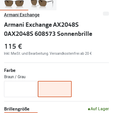
Marken
Sonnenbri
Armani Exchange
Ray-Ban
Marken
Armani Exchange AX2048S
DbyD
Ray-Ban
0AX2048S 608573 Sonnenbrille
Prada
Prada
115 €
Seen
Ralph Lau
Inkl. MwSt. und Bearbeitung. Versandkostenfrei ab 20 €
Miu Miu
Unofficial
alle Marken
Oakley
Farbe
Braun / Grau
Miu Miu
Ratgeber
Gleitsicht Ratgeber
alle Mark
Brillenpass richtig lesen
Trends
Alle Brillen Ratgeber
Ray-Ban 
Brillengröße
Auf Lager