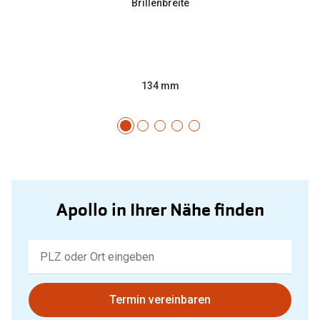
Brillenbreite
134 mm
Apollo in Ihrer Nähe finden
Keine
Ergebnisse
gefunden.
Bitte
Termin vereinbaren
nutzen