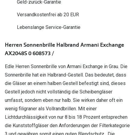
Geld-zurück-Garantie
Polarisier
Glasveredelungen
Versandkostenfrei ab 20 EUR
Sonnenbri
Brillenglas Typen
Lebenslange Service-Garantie
Alle Sonne
Transitions Gläser
Angebote
Blaulichtfilter
Herren Sonnenbrille Halbrand Armani Exchange
Brillen 2 f
AX2048S 0 608573 /
Stellest®-Brillengläser
Edle Herren Sonnenbrille von Armani Exchange in Grau. Die
Zubehör
Sonnenbrille hat ein Halbrand-Gestell. Das bedeutet, dass
Brillenbügel
die Gläser an einem halben Gestell befestigt sind, dieses
Brillenetuis
Gestell jedoch nicht vollständig die Scheibengläser
umfasst, sondern eben nur halb. Sie wirken daher oft ein
Brillenkettchen
wenig filigraner als Vollrandbrillen. Mit einer
Lichtdurchlässigkeit von nur 8 bis 18 Prozent entsprechen
die Kunststoffgläser den Anforderungen der Filterkategorie
3 und gewähren somit einen guten Blendschutz . Die