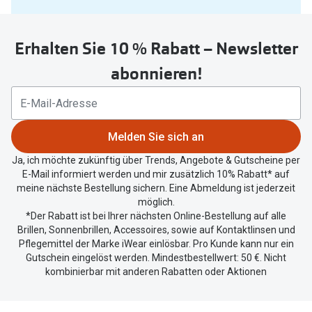
Sie
untenstehenden
Erhalten Sie 10 % Rabatt – Newsletter
Button
um
abonnieren!
Ihren
aktuellen
Standort
zu
Melden Sie sich an
teilen.
Ja, ich möchte zukünftig über Trends, Angebote & Gutscheine per
E-Mail informiert werden und mir zusätzlich 10% Rabatt* auf
meine nächste Bestellung sichern. Eine Abmeldung ist jederzeit
möglich.
*Der Rabatt ist bei Ihrer nächsten Online-Bestellung auf alle
Brillen, Sonnenbrillen, Accessoires, sowie auf Kontaktlinsen und
Pflegemittel der Marke iWear einlösbar. Pro Kunde kann nur ein
Gutschein eingelöst werden. Mindestbestellwert: 50 €. Nicht
kombinierbar mit anderen Rabatten oder Aktionen