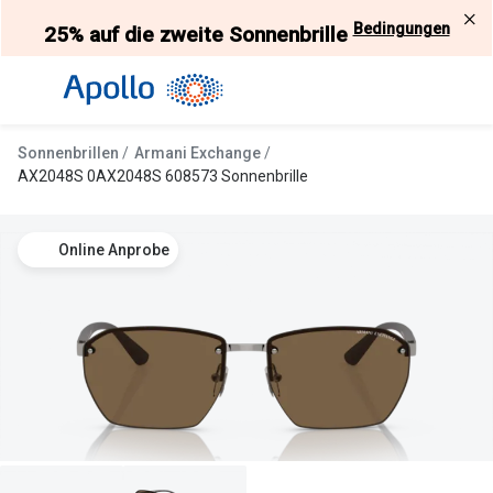
Weiter
Bedingungen
25% auf die zweite Sonnenbrille
zum
Inhalt
Alle Brillen
Kategorie
Damen
Alle Sonne
Sonnenbrillen
Armani Exchange
Herren
Damen
AX2048S 0AX2048S 608573 Sonnenbrille
Kinder
Herren
Online Anprobe
Gleitsicht
Kinder
AI Glasses
Gleitsicht
Selbsttönende Brillen
Polarisier
Lesebrillen
Mit Sehst
Weitere Kategorien
Sportsonn
Weitere K
Brillen Sale