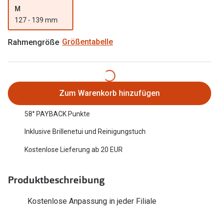
M
Oakley Me
Angebote
127 - 139 mm
Brillen 2 für 1
Sonnenbri
Rahmengröße
Größentabelle
20% auf selbsttönende Gläser
Randlose 
Back to School: 50% auf die zweite Kinderbrille
Fahrradbri
Farbe des
Trends
Zum Warenkorb hinzufügen
Zubehör
Nuance Audio Brille
58° PAYBACK Punkte
Brillenbüg
Inklusive Brillenetui und Reinigungstuch
Ray-Ban Meta
Brillenetui
Kostenlose Lieferung ab 20 EUR
Oakley Meta
Brillenket
Brillentrends 2026
Produktbeschreibung
Ratgeber
Gläser
Kostenlose Anpassung in jeder Filiale
UV-Schutz
Glaspakete