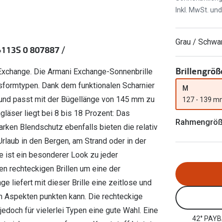
Ray-Ban Meta
Gleitsichtlinsen
Inkl. MwSt. un
Zahlung & Gutscheinkarten
Zubehör
obetragen
Oakley Meta
Sphärische Linsen
Filialauskünfte
er
l 3
Brillentrends 2026
Brillenbügel
Torische Linsen
Grau / Schwa
113S 0 807887 /
Rücksendung
g lesen
Brillenetuis
Farblinsen
o
Min.-5%
Brillengröß
 Exchange. Die Armani Exchange-Sonnenbrille
ber
Brillenkettchen
Motivlinsen
tsformtypen. Dank dem funktionalen Scharnier
M
s und passt mit der Bügellänge von 145 mm zu
127 - 139 
gläser liegt bei 8 bis 18 Prozent: Das
Rahmengrö
tarken Blendschutz ebenfalls bieten die relativ
rlaub in den Bergen, am Strand oder in der
 ist ein besonderer Look zu jeder
den rechteckigen Brillen um eine der
 liefert mit dieser Brille eine zeitlose und
en Aspekten punkten kann. Die rechteckige
jedoch für vielerlei Typen eine gute Wahl. Eine
42° PAYB