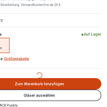
Brillen 2 für 1
d Bearbeitung. Versandkostenfrei ab 20 €
Alle Marken
Zubehör
Brillenbügel
rz
Brillenetuis
e
Auf Lager
Brillenkettchen
mm
ße
Größentabelle
Zum Warenkorb hinzufügen
Gläser auswählen
ACK Punkte