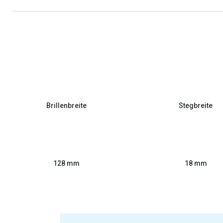
Brillenbreite
Stegbreite
128 mm
18 mm