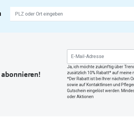
Keine
n
Ergebnisse
gefunden.
Bitte
nutzen
Sie
untenstehenden
Button
Ja, ich möchte zukünftig über Tren
um
r abonnieren!
zusätzlich 10% Rabatt* auf meine n
Ihren
*Der Rabatt ist bei Ihrer nächsten O
aktuellen
sowie auf Kontaktlinsen und Pflegem
Standort
Gutschein eingelöst werden. Mindes
zu
oder Aktionen
teilen.