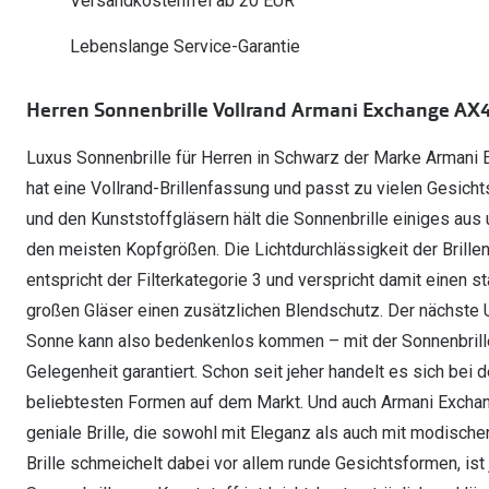
Versandkostenfrei ab 20 EUR
Oakley Meta entdecken
Wann brauche ich ein Hörgerät?
Lesebrillen
Mit Sehstärke
Online Brillenberater
alle Marken
Ratgeber
Hörgeräte-Arten
Kontaktlinsen-Pr
Lebenslange Service-Garantie
Weitere Kategorien
Sportsonnenbrillen
Hörtest
Gleitsicht Ratgeb
iWear Nimm 4 zah
Ray-Ban Meta ausprobieren
Weitere Kategorien
Herren Sonnenbrille Vollrand Armani Exchange AX4
Brillen Sale
Alle Hörakustik Ratgeber
Brillenpass richti
Kontaktlinsen-Ab
Luxus Sonnenbrille für Herren in Schwarz der Marke Armani
Sonnenbrillen Sale
Alle Brillen Ratge
iWear Direct
hat eine Vollrand-Brillenfassung und passt zu vielen Gesich
und den Kunststoffgläsern hält die Sonnenbrille einiges au
den meisten Kopfgrößen. Die Lichtdurchlässigkeit der Brillen
entspricht der Filterkategorie 3 und verspricht damit einen s
großen Gläser einen zusätzlichen Blendschutz. Der nächste U
Sonne kann also bedenkenlos kommen – mit der Sonnenbrille
Gelegenheit garantiert. Schon seit jeher handelt es sich bei 
beliebtesten Formen auf dem Markt. Und auch Armani Exchange
geniale Brille, die sowohl mit Eleganz als auch mit modisch
Brille schmeichelt dabei vor allem runde Gesichtsformen, ist 