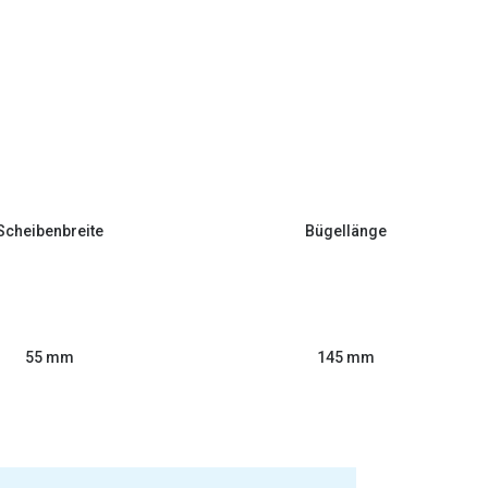
Scheibenbreite
Bügellänge
55 mm
145 mm