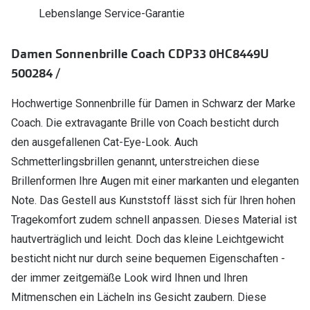
Polarisier
Lebenslange Service-Garantie
Glasveredelungen
Sonnenbri
Brillenglas Typen
Damen Sonnenbrille Coach CDP33 0HC8449U
Alle Sonne
500284 /
Transitions Gläser
Angebote
Blaulichtfilter
Hochwertige Sonnenbrille für Damen in Schwarz der Marke
Brillen 2 f
Coach. Die extravagante Brille von Coach besticht durch
Stellest®-Brillengläser
den ausgefallenen Cat-Eye-Look. Auch
Zubehör
Schmetterlingsbrillen genannt, unterstreichen diese
Brillenformen Ihre Augen mit einer markanten und eleganten
Brillenbügel
Note. Das Gestell aus Kunststoff lässt sich für Ihren hohen
Brillenetuis
Tragekomfort zudem schnell anpassen. Dieses Material ist
Brillenkettchen
hautverträglich und leicht. Doch das kleine Leichtgewicht
besticht nicht nur durch seine bequemen Eigenschaften -
der immer zeitgemäße Look wird Ihnen und Ihren
Mitmenschen ein Lächeln ins Gesicht zaubern. Diese