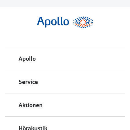
Apollo
Über uns
Service
Engagement
Bestellstatus
Energiepolitik
Aktionen
FAQ
Presse
2 für 1
Terminvereinbarung
Job & Karriere
Hörakustik