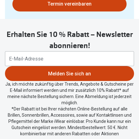
Bitte
Termin vereinbaren
nutzen
Sie
untenstehenden
Erhalten Sie 10 % Rabatt – Newsletter
Button
um
abonnieren!
Ihren
aktuellen
Standort
zu
Melden Sie sich an
teilen.
Ja, ich möchte zukünftig über Trends, Angebote & Gutscheine per
E-Mail informiert werden und mir zusätzlich 10% Rabatt* auf
meine nächste Bestellung sichern. Eine Abmeldung ist jederzeit
möglich.
*Der Rabatt ist bei Ihrer nächsten Online-Bestellung auf alle
Brillen, Sonnenbrillen, Accessoires, sowie auf Kontaktlinsen und
Pflegemittel der Marke iWear einlösbar. Pro Kunde kann nur ein
Gutschein eingelöst werden. Mindestbestellwert: 50 €. Nicht
kombinierbar mit anderen Rabatten oder Aktionen