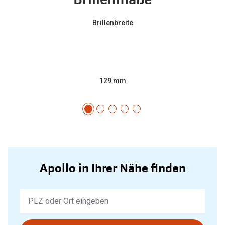
Brillenbreite
129 mm
Apollo in Ihrer Nähe finden
Keine
Ergebnisse
gefunden.