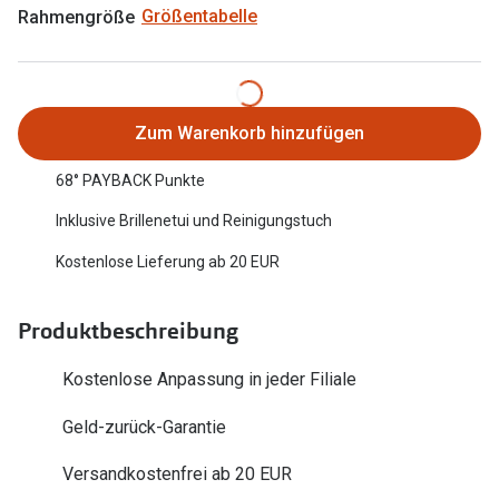
Rahmengröße
Größentabelle
Oakley Me
Angebote
Brillen 2 für 1
Sonnenbri
20% auf selbsttönende Gläser
Randlose 
Zum Warenkorb hinzufügen
Back to School: 50% auf die zweite Kinderbrille
Fahrradbri
68° PAYBACK Punkte
Farbe des
Trends
Inklusive Brillenetui und Reinigungstuch
Zubehör
Nuance Audio Brille
Kostenlose Lieferung ab 20 EUR
Brillenbüg
Ray-Ban Meta
Produktbeschreibung
Brillenetui
Oakley Meta
Brillenket
Kostenlose Anpassung in jeder Filiale
Brillentrends 2026
Geld-zurück-Garantie
Ratgeber
Gläser
UV-Schutz
Versandkostenfrei ab 20 EUR
Glaspakete