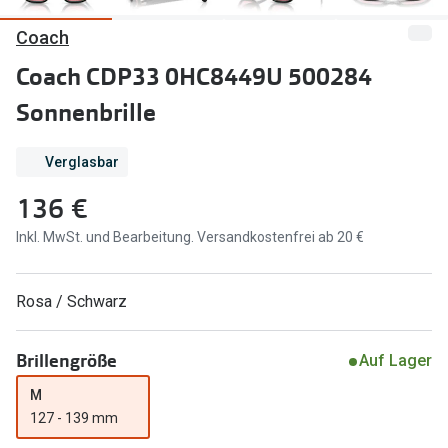
Coach
Marken
Sonnenbri
Ray-Ban
Coach CDP33 0HC8449U 500284
Marken
Sonnenbrille
DbyD
Ray-Ban
Prada
Prada
Verglasbar
Seen
Ralph Lau
136 €
Miu Miu
Unofficial
Inkl. MwSt. und Bearbeitung. Versandkostenfrei ab 20 €
alle Marken
Oakley
Rosa / Schwarz
Miu Miu
Ratgeber
Gleitsicht Ratgeber
alle Mark
Brillengröße
Auf Lager
Brillenpass richtig lesen
M
Trends
127 - 139 mm
Alle Brillen Ratgeber
Ray-Ban 