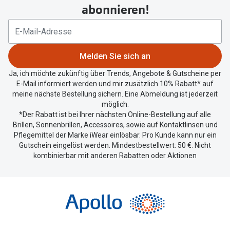
um
abonnieren!
Ihren
aktuellen
Standort
zu
Melden Sie sich an
teilen.
Ja, ich möchte zukünftig über Trends, Angebote & Gutscheine per
E-Mail informiert werden und mir zusätzlich 10% Rabatt* auf
meine nächste Bestellung sichern. Eine Abmeldung ist jederzeit
möglich.
*Der Rabatt ist bei Ihrer nächsten Online-Bestellung auf alle
Brillen, Sonnenbrillen, Accessoires, sowie auf Kontaktlinsen und
Pflegemittel der Marke iWear einlösbar. Pro Kunde kann nur ein
Gutschein eingelöst werden. Mindestbestellwert: 50 €. Nicht
kombinierbar mit anderen Rabatten oder Aktionen