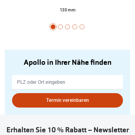
130 mm
Apollo in Ihrer Nähe finden
Keine
Ergebnisse
gefunden.
Bitte
Termin vereinbaren
nutzen
Sie
untenstehenden
Erhalten Sie 10 % Rabatt – Newsletter
Button