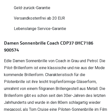
Polarisier
Glasveredelungen
Geld-zurück-Garantie
Sonnenbri
Brillenglas Typen
Versandkostenfrei ab 20 EUR
Alle Sonne
Transitions Gläser
Lebenslange Service-Garantie
Angebote
Blaulichtfilter
Damen Sonnenbrille Coach CDP37 0HC7186
Brillen 2 f
Stellest®-Brillengläser
900574
Zubehör
Edle Damen Sonnenbrille von Coach in Grau und Petrol. Die
Brillenbügel
Pilot-Brillenform ist eine klassische und nie aus der Mode
kommende Brillenform. Charakteristisch für die
Brillenetuis
Pilotenbrille ist ihre leicht tropfenförmige Gläserform,
Brillenkettchen
umrahmt von einem filigranen Brillengestell aus Metall. Die
Brillenform gibt es schon seit den 30er-Jahren des letzten
Jahrhunderts und wurde in den 80ern schlagartig wieder
megacool, als Tom Cruise eine Piloten-Sonnenbrille im Film