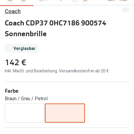
Coach
Marken
Sonnenbri
Ray-Ban
Coach CDP37 0HC7186 900574
Marken
Sonnenbrille
DbyD
Ray-Ban
Prada
Prada
Verglasbar
Seen
Ralph Lau
142 €
Miu Miu
Unofficial
Inkl. MwSt. und Bearbeitung. Versandkostenfrei ab 20 €
alle Marken
Oakley
Farbe
Miu Miu
Ratgeber
Braun / Grau / Petrol
Gleitsicht Ratgeber
alle Mark
Brillenpass richtig lesen
Trends
Alle Brillen Ratgeber
Ray-Ban 