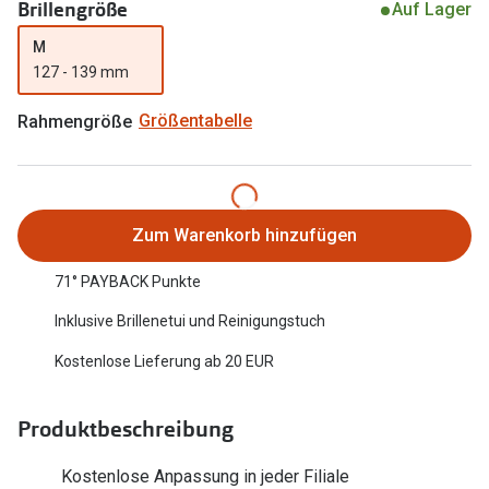
Brillengröße
Auf Lager
Oakley Me
Angebote
M
Brillen 2 für 1
Sonnenbri
127 - 139 mm
20% auf selbsttönende Gläser
Randlose 
Rahmengröße
Größentabelle
Back to School: 50% auf die zweite Kinderbrille
Fahrradbri
Farbe des
Trends
Zum Warenkorb hinzufügen
Zubehör
Nuance Audio Brille
71° PAYBACK Punkte
Brillenbüg
Ray-Ban Meta
Inklusive Brillenetui und Reinigungstuch
Brillenetui
Oakley Meta
Kostenlose Lieferung ab 20 EUR
Brillenket
Brillentrends 2026
Ratgeber
Produktbeschreibung
Gläser
UV-Schutz
Glaspakete
Kostenlose Anpassung in jeder Filiale