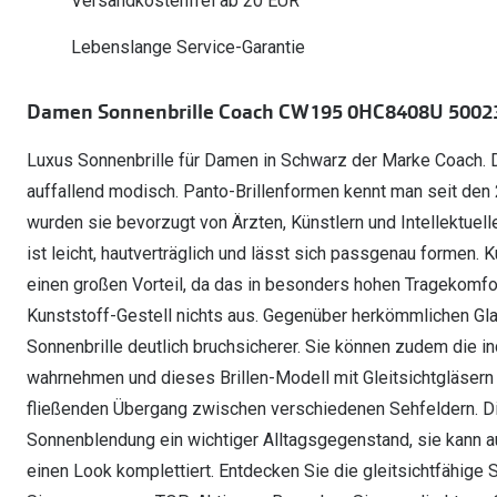
Versandkostenfrei ab 20 EUR
Oakley Meta entdecken
Wann brauche ich ein Hörgerät?
Lesebrillen
Mit Sehstärke
Online Brillenberater
alle Marken
Ratgeber
Hörgeräte-Arten
Kontaktlinsen-Pr
Lebenslange Service-Garantie
Weitere Kategorien
Sportsonnenbrillen
Hörtest
Gleitsicht Ratgeb
iWear Nimm 4 zah
Ray-Ban Meta ausprobieren
Weitere Kategorien
Damen Sonnenbrille Coach CW195 0HC8408U 50023
Brillen Sale
Alle Hörakustik Ratgeber
Brillenpass richti
Kontaktlinsen-Ab
Luxus Sonnenbrille für Damen in Schwarz der Marke Coach. Di
Sonnenbrillen Sale
Alle Brillen Ratge
iWear Direct
auffallend modisch. Panto-Brillenformen kennt man seit den
wurden sie bevorzugt von Ärzten, Künstlern und Intellektuell
ist leicht, hautverträglich und lässt sich passgenau formen.
einen großen Vorteil, da das in besonders hohen Tragekomfor
Kunststoff-Gestell nichts aus. Gegenüber herkömmlichen Gla
Sonnenbrille deutlich bruchsicherer. Sie können zudem die i
wahrnehmen und dieses Brillen-Modell mit Gleitsichtgläsern
fließenden Übergang zwischen verschiedenen Sehfeldern. Die
Sonnenblendung ein wichtiger Alltagsgegenstand, sie kann 
einen Look komplettiert. Entdecken Sie die gleitsichtfähige 