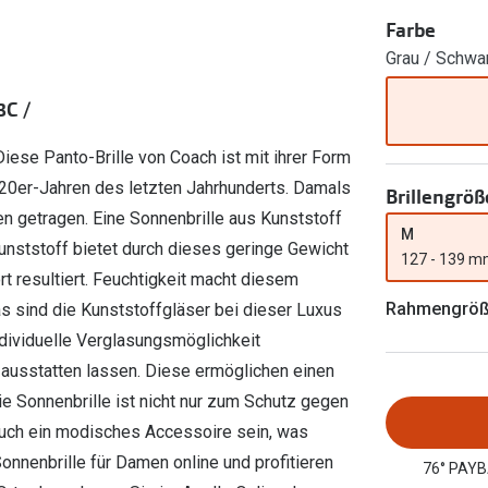
Ray-Ban Meta
Gleitsichtlinsen
Zahlung & Gutscheinkarten
Farbe
Zubehör
obetragen
Oakley Meta
Sphärische Linsen
Grau / Schwa
Filialauskünfte
er
l 3
Brillentrends 2026
Brillenbügel
Torische Linsen
C /
Rücksendung
g lesen
Brillenetuis
Farblinsen
o
Min.-5%
ese Panto-Brille von Coach ist mit ihrer Form
ber
Brillenkettchen
Motivlinsen
 20er-Jahren des letzten Jahrhunderts. Damals
Brillengröß
en getragen. Eine Sonnenbrille aus Kunststoff
M
 Kunststoff bietet durch dieses geringe Gewicht
127 - 139 
t resultiert. Feuchtigkeit macht diesem
Rahmengrö
s sind die Kunststoffgläser bei dieser Luxus
ndividuelle Verglasungsmöglichkeit
 ausstatten lassen. Diese ermöglichen einen
 Sonnenbrille ist nicht nur zum Schutz gegen
auch ein modisches Accessoire sein, was
Sonnenbrille für Damen online und profitieren
76° PAYB