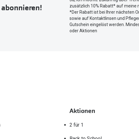
um
r abonnieren!
zusätzlich 10% Rabatt* auf meine n
Ihren
*Der Rabatt ist bei Ihrer nächsten O
aktuellen
sowie auf Kontaktlinsen und Pflegem
Standort
Gutschein eingelöst werden. Mindes
zu
oder Aktionen
teilen.
Aktionen
s
2 für 1
Back to School