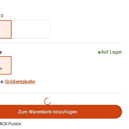
Brillen 2 für 1
Alle Marken
Zubehör
rz
Brillenbügel
Brillenetuis
Brillenkettchen
e
Auf Lager
mm
ße
Größentabelle
Zum Warenkorb hinzufügen
ACK Punkte