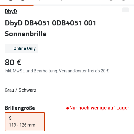
DbyD
Marken
Sonnenbri
Ray-Ban
DbyD DB4051 0DB4051 001
Marken
Sonnenbrille
DbyD
Ray-Ban
Prada
Prada
Online Only
Seen
Ralph Lau
80 €
Miu Miu
Unofficial
Inkl. MwSt. und Bearbeitung. Versandkostenfrei ab 20 €
alle Marken
Oakley
Grau / Schwarz
Miu Miu
Ratgeber
Gleitsicht Ratgeber
alle Mark
Brillengröße
Nur noch wenige auf Lager
Brillenpass richtig lesen
S
Trends
119 - 126 mm
Alle Brillen Ratgeber
Ray-Ban 