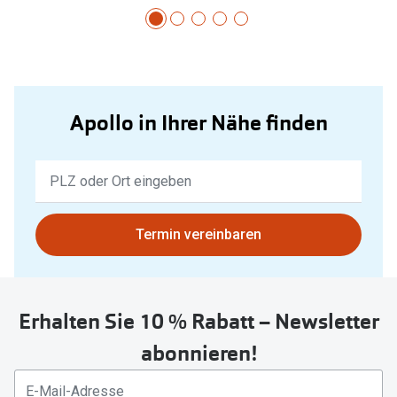
Apollo in Ihrer Nähe finden
Keine
Ergebnisse
gefunden.
Bitte
Termin vereinbaren
nutzen
Sie
untenstehenden
Erhalten Sie 10 % Rabatt – Newsletter
Button
um
abonnieren!
Ihren
aktuellen