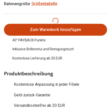
Rahmengröße
Größentabelle
Oakley Me
Angebote
Brillen 2 für 1
Sonnenbri
20% auf selbsttönende Gläser
Randlose 
Zum Warenkorb hinzufügen
Back to School: 50% auf die zweite Kinderbrille
Fahrradbri
40° PAYBACK Punkte
Farbe des
Trends
Inklusive Brillenetui und Reinigungstuch
Zubehör
Nuance Audio Brille
Kostenlose Lieferung ab 20 EUR
Brillenbüg
Ray-Ban Meta
Produktbeschreibung
Brillenetui
Oakley Meta
Brillenket
Kostenlose Anpassung in jeder Filiale
Brillentrends 2026
Geld-zurück-Garantie
Ratgeber
Gläser
UV-Schutz
Versandkostenfrei ab 20 EUR
Glaspakete