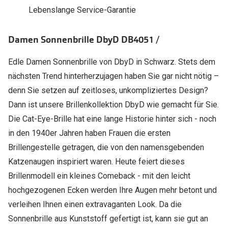
Polarisier
Lebenslange Service-Garantie
Glasveredelungen
Sonnenbri
Brillenglas Typen
Damen Sonnenbrille DbyD DB4051 /
Alle Sonne
Transitions Gläser
Edle Damen Sonnenbrille von DbyD in Schwarz. Stets dem
Angebote
Blaulichtfilter
nächsten Trend hinterherzujagen haben Sie gar nicht nötig –
Brillen 2 f
denn Sie setzen auf zeitloses, unkompliziertes Design?
Stellest®-Brillengläser
Dann ist unsere Brillenkollektion DbyD wie gemacht für Sie.
Zubehör
Die Cat-Eye-Brille hat eine lange Historie hinter sich - noch
in den 1940er Jahren haben Frauen die ersten
Brillenbügel
Brillengestelle getragen, die von den namensgebenden
Brillenetuis
Katzenaugen inspiriert waren. Heute feiert dieses
Brillenkettchen
Brillenmodell ein kleines Comeback - mit den leicht
hochgezogenen Ecken werden Ihre Augen mehr betont und
verleihen Ihnen einen extravaganten Look. Da die
Sonnenbrille aus Kunststoff gefertigt ist, kann sie gut an