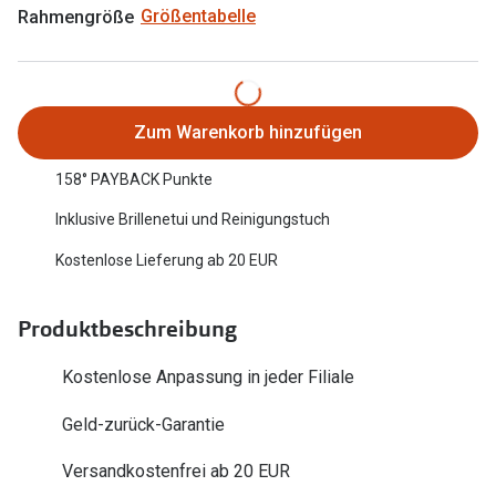
Rahmengröße
Größentabelle
Oakley Me
Angebote
Brillen 2 für 1
Sonnenbri
20% auf selbsttönende Gläser
Randlose 
Zum Warenkorb hinzufügen
Back to School: 50% auf die zweite Kinderbrille
Fahrradbri
158° PAYBACK Punkte
Farbe des
Trends
Inklusive Brillenetui und Reinigungstuch
Zubehör
Nuance Audio Brille
Kostenlose Lieferung ab 20 EUR
Brillenbüg
Ray-Ban Meta
Produktbeschreibung
Brillenetui
Oakley Meta
Brillenket
Kostenlose Anpassung in jeder Filiale
Brillentrends 2026
Geld-zurück-Garantie
Ratgeber
Gläser
UV-Schutz
Versandkostenfrei ab 20 EUR
Glaspakete