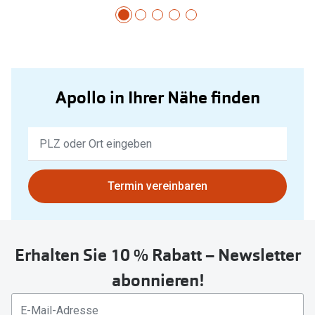
Apollo in Ihrer Nähe finden
Keine
Ergebnisse
gefunden.
Bitte
Termin vereinbaren
nutzen
Sie
untenstehenden
Erhalten Sie 10 % Rabatt – Newsletter
Button
um
abonnieren!
Ihren
aktuellen