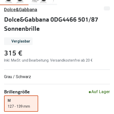
Dolce&Gabbana
Marken
Sonnenbri
Ray-Ban
Dolce&Gabbana 0DG4466 501/87
Marken
Sonnenbrille
DbyD
Ray-Ban
Prada
Prada
Verglasbar
Seen
Ralph Lau
315 €
Miu Miu
Unofficial
Inkl. MwSt. und Bearbeitung. Versandkostenfrei ab 20 €
alle Marken
Oakley
Grau / Schwarz
Miu Miu
Ratgeber
Gleitsicht Ratgeber
alle Mark
Brillengröße
Auf Lager
Brillenpass richtig lesen
M
Trends
127 - 139 mm
Alle Brillen Ratgeber
Ray-Ban 