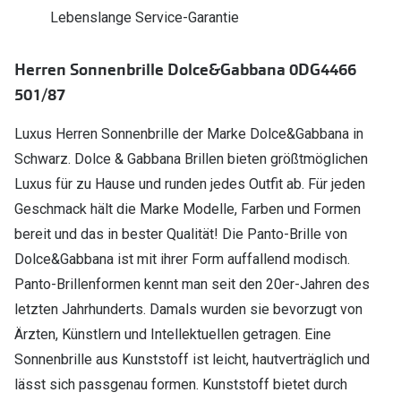
Polarisier
Lebenslange Service-Garantie
Glasveredelungen
Sonnenbri
Brillenglas Typen
Herren Sonnenbrille Dolce&Gabbana 0DG4466
Alle Sonne
501/87
Transitions Gläser
Angebote
Blaulichtfilter
Luxus Herren Sonnenbrille der Marke Dolce&Gabbana in
Brillen 2 f
Schwarz. Dolce & Gabbana Brillen bieten größtmöglichen
Stellest®-Brillengläser
Luxus für zu Hause und runden jedes Outfit ab. Für jeden
Zubehör
Geschmack hält die Marke Modelle, Farben und Formen
bereit und das in bester Qualität! Die Panto-Brille von
Brillenbügel
Dolce&Gabbana ist mit ihrer Form auffallend modisch.
Brillenetuis
Panto-Brillenformen kennt man seit den 20er-Jahren des
Brillenkettchen
letzten Jahrhunderts. Damals wurden sie bevorzugt von
Ärzten, Künstlern und Intellektuellen getragen. Eine
Sonnenbrille aus Kunststoff ist leicht, hautverträglich und
lässt sich passgenau formen. Kunststoff bietet durch