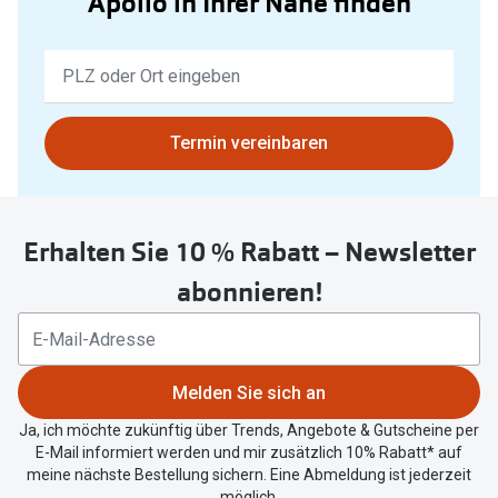
Apollo in Ihrer Nähe finden
Keine
Ergebnisse
gefunden.
Bitte
Termin vereinbaren
nutzen
Sie
untenstehenden
Erhalten Sie 10 % Rabatt – Newsletter
Button
um
abonnieren!
Ihren
aktuellen
Standort
zu
Melden Sie sich an
teilen.
Ja, ich möchte zukünftig über Trends, Angebote & Gutscheine per
E-Mail informiert werden und mir zusätzlich 10% Rabatt* auf
meine nächste Bestellung sichern. Eine Abmeldung ist jederzeit
möglich.