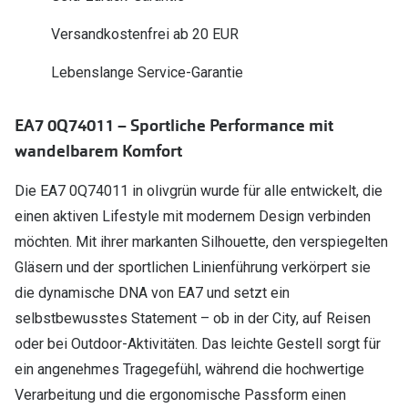
Polarisier
Glasveredelungen
Versandkostenfrei ab 20 EUR
Sonnenbri
Brillenglas Typen
Lebenslange Service-Garantie
Alle Sonne
Transitions Gläser
EA7 0Q74011 – Sportliche Performance mit
Angebote
Blaulichtfilter
wandelbarem Komfort
Brillen 2 f
Stellest®-Brillengläser
Die EA7 0Q74011 in olivgrün wurde für alle entwickelt, die
Zubehör
einen aktiven Lifestyle mit modernem Design verbinden
Brillenbügel
möchten. Mit ihrer markanten Silhouette, den verspiegelten
Gläsern und der sportlichen Linienführung verkörpert sie
Brillenetuis
die dynamische DNA von EA7 und setzt ein
Brillenkettchen
selbstbewusstes Statement – ob in der City, auf Reisen
oder bei Outdoor-Aktivitäten. Das leichte Gestell sorgt für
ein angenehmes Tragegefühl, während die hochwertige
Verarbeitung und die ergonomische Passform einen