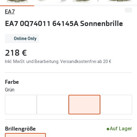
EA7
Marken
Sonnenbri
Ray-Ban
EA7 0Q74011 64145A Sonnenbrille
Marken
DbyD
Ray-Ban
Online Only
Prada
Prada
218 €
Seen
Ralph Lau
Inkl. MwSt. und Bearbeitung. Versandkostenfrei ab 20 €
Miu Miu
Unofficial
Farbe
alle Marken
Oakley
Grün
Miu Miu
Ratgeber
Gleitsicht Ratgeber
alle Mark
Brillenpass richtig lesen
Trends
Brillengröße
Auf Lager
Alle Brillen Ratgeber
Ray-Ban 