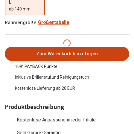
L
Oakley Me
Angebote
ab 140 mm
Brillen 2 für 1
Sonnenbri
Rahmengröße
Größentabelle
20% auf selbsttönende Gläser
Randlose 
Back to School: 50% auf die zweite Kinderbrille
Fahrradbri
Zum Warenkorb hinzufügen
Farbe des
Trends
109° PAYBACK Punkte
Zubehör
Nuance Audio Brille
Inklusive Brillenetui und Reinigungstuch
Brillenbüg
Ray-Ban Meta
Kostenlose Lieferung ab 20 EUR
Brillenetui
Oakley Meta
Brillenket
Brillentrends 2026
Produktbeschreibung
Ratgeber
Gläser
Kostenlose Anpassung in jeder Filiale
UV-Schutz
Glaspakete
Geld-zurück-Garantie