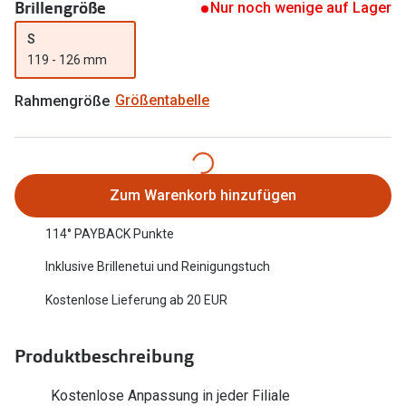
Brillengröße
Nur noch wenige auf Lager
Oakley Me
Angebote
S
Brillen 2 für 1
Sonnenbri
119 - 126 mm
20% auf selbsttönende Gläser
Randlose 
Rahmengröße
Größentabelle
Back to School: 50% auf die zweite Kinderbrille
Fahrradbri
Farbe des
Trends
Zum Warenkorb hinzufügen
Zubehör
Nuance Audio Brille
114° PAYBACK Punkte
Brillenbüg
Ray-Ban Meta
Inklusive Brillenetui und Reinigungstuch
Brillenetui
Oakley Meta
Kostenlose Lieferung ab 20 EUR
Brillenket
Brillentrends 2026
Ratgeber
Produktbeschreibung
Gläser
UV-Schutz
Glaspakete
Kostenlose Anpassung in jeder Filiale