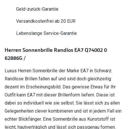
Polarisier
Glasveredelungen
Geld-zurück-Garantie
Sonnenbri
Brillenglas Typen
Versandkostenfrei ab 20 EUR
Alle Sonne
Transitions Gläser
Lebenslange Service-Garantie
Angebote
Blaulichtfilter
Herren Sonnenbrille Randlos EA7 Q74002 0
Brillen 2 f
Stellest®-Brillengläser
62886G /
Zubehör
Luxus Herren Sonnenbrille der Marke EA7 in Schwarz.
Brillenbügel
Randlose Brillen fallen auf und sind doch gleichzeitig
dezent im Erscheinungsbild. Das gewisse Etwas für Ihr
Brillenetuis
Outfit kann EA7 mit dieser Brillenform liefern. Diese ist
Brillenkettchen
dabei so individuell wie sie selbst. Sie lässt sich zu allen
Gelegenheiten clever kombinieren und ist in jedem Fall ein
echter Blickfänger. Eine Sonnenbrille aus Kunststoff ist
leicht, hautverträglich und lässt sich passgenau formen.