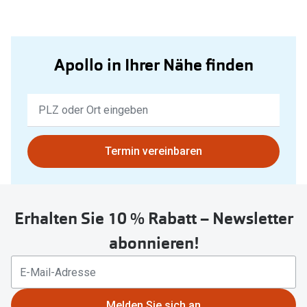
Apollo in Ihrer Nähe finden
Keine
Ergebnisse
gefunden.
Bitte
Termin vereinbaren
nutzen
Sie
untenstehenden
Erhalten Sie 10 % Rabatt – Newsletter
Button
um
abonnieren!
Ihren
aktuellen
Standort
zu
Melden Sie sich an