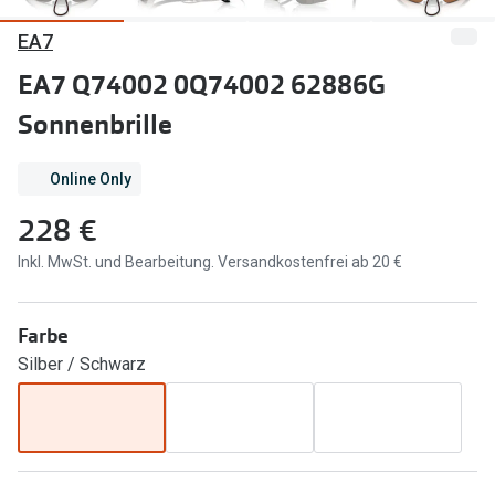
EA7
Marken
Sonnenbri
Ray-Ban
EA7 Q74002 0Q74002 62886G
Marken
Sonnenbrille
DbyD
Ray-Ban
Prada
Prada
Online Only
Seen
Ralph Lau
228 €
Miu Miu
Unofficial
Inkl. MwSt. und Bearbeitung. Versandkostenfrei ab 20 €
alle Marken
Oakley
Farbe
Miu Miu
Ratgeber
Silber / Schwarz
Gleitsicht Ratgeber
alle Mark
Brillenpass richtig lesen
Trends
Alle Brillen Ratgeber
Ray-Ban 