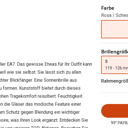
Ray-Ban Meta
Gleitsichtlinsen
Zahlung & Gutscheinkarten
Farbe
Zubehör
obetragen
Oakley Meta
Sphärische Linsen
Rosa / Schw
Filialauskünfte
er
l 3
Brillentrends 2026
Brillenbügel
Torische Linsen
Rücksendung
g lesen
Brillenetuis
Farblinsen
o
Min.-5%
ber
Brillenkettchen
Motivlinsen
Brillengröß
S
er EA7. Das gewisse Etwas für Ihr Outfit kann
119 - 126 
ell wie sie selbst. Sie lässt sich zu allen
hter Blickfänger. Eine Sonnenbrille aus
Rahmengrö
au formen. Kunststoff bietet durch dieses
hen Tragekomfort resultiert. Feuchtigkeit
n die Gläser das modische Feature einer
 zum Schutz gegen Blendung ein wichtiger
oire, was Ihren Look ergänzt. Entdecken Sie
99° PAYB