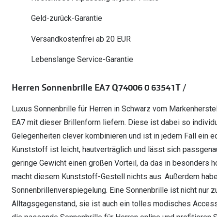
Oakley Meta entdecken
Wann brauche ich ein Hörgerät?
Lesebrillen
Mit Sehstärke
Online Brillenberater
alle Marken
Ratgeber
Geld-zurück-Garantie
Hörgeräte-Arten
Kontaktlinsen-Pr
Weitere Kategorien
Sportsonnenbrillen
Hörtest
Gleitsicht Ratgeb
iWear Nimm 4 zah
Versandkostenfrei ab 20 EUR
Ray-Ban Meta ausprobieren
Weitere Kategorien
Brillen Sale
Alle Hörakustik Ratgeber
Brillenpass richti
Kontaktlinsen-Ab
Lebenslange Service-Garantie
Sonnenbrillen Sale
Alle Brillen Ratge
iWear Direct
Herren Sonnenbrille EA7 Q74006 0 63541T /
Luxus Sonnenbrille für Herren in Schwarz vom Markenherstell
EA7 mit dieser Brillenform liefern. Diese ist dabei so individu
Gelegenheiten clever kombinieren und ist in jedem Fall ein ec
Kunststoff ist leicht, hautverträglich und lässt sich passgen
geringe Gewicht einen großen Vorteil, da das in besonders ho
macht diesem Kunststoff-Gestell nichts aus. Außerdem habe
Sonnenbrillenverspiegelung. Eine Sonnenbrille ist nicht nur
Alltagsgegenstand, sie ist auch ein tolles modisches Access