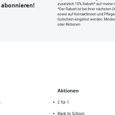
r abonnieren!
zusätzlich 10% Rabatt* auf meine n
Ihren
*Der Rabatt ist bei Ihrer nächsten O
aktuellen
sowie auf Kontaktlinsen und Pflegem
Standort
Gutschein eingelöst werden. Mindes
zu
oder Aktionen
teilen.
Aktionen
s
2 für 1
Back to School