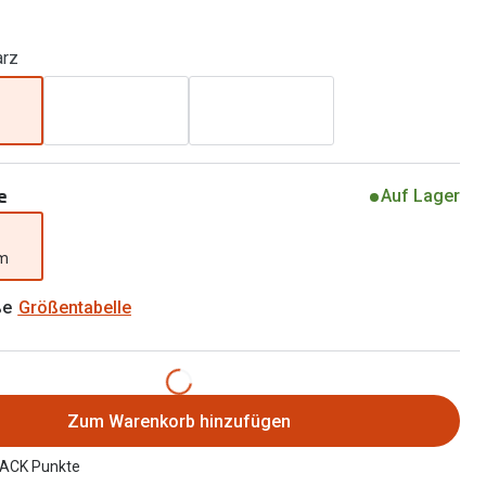
Brillen 2 für 1
Alle Marken
Zubehör
arz
Brillenbügel
Brillenetuis
Brillenkettchen
e
Auf Lager
mm
ße
Größentabelle
Zum Warenkorb hinzufügen
ACK Punkte