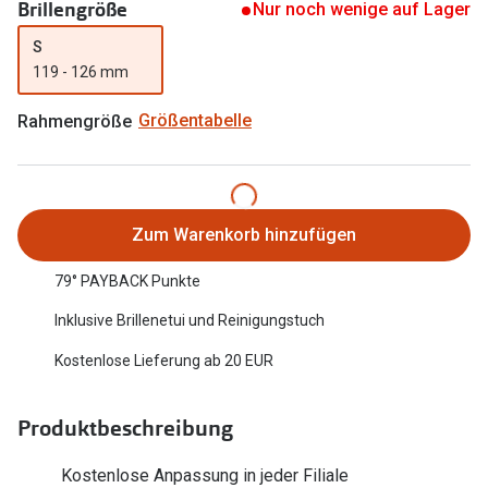
Brillengröße
Nur noch wenige auf Lager
Oakley Me
Angebote
S
Brillen 2 für 1
Sonnenbri
119 - 126 mm
20% auf selbsttönende Gläser
Randlose 
Rahmengröße
Größentabelle
Back to School: 50% auf die zweite Kinderbrille
Fahrradbri
Farbe des
Trends
Zum Warenkorb hinzufügen
Zubehör
Nuance Audio Brille
79° PAYBACK Punkte
Brillenbüg
Ray-Ban Meta
Inklusive Brillenetui und Reinigungstuch
Brillenetui
Oakley Meta
Kostenlose Lieferung ab 20 EUR
Brillenket
Brillentrends 2026
Ratgeber
Produktbeschreibung
Gläser
UV-Schutz
Glaspakete
Kostenlose Anpassung in jeder Filiale