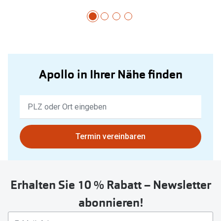
Apollo in Ihrer Nähe finden
Keine
Ergebnisse
gefunden.
Bitte
Termin vereinbaren
nutzen
Sie
untenstehenden
Erhalten Sie 10 % Rabatt – Newsletter
Button
um
abonnieren!
Ihren
aktuellen