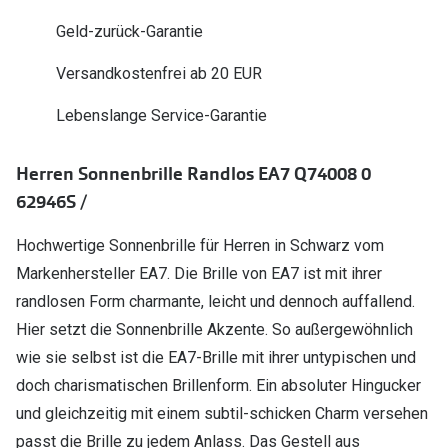
Polarisier
Glasveredelungen
Geld-zurück-Garantie
Sonnenbri
Brillenglas Typen
Versandkostenfrei ab 20 EUR
Alle Sonne
Transitions Gläser
Lebenslange Service-Garantie
Angebote
Blaulichtfilter
Herren Sonnenbrille Randlos EA7 Q74008 0
Brillen 2 f
Stellest®-Brillengläser
62946S /
Zubehör
Hochwertige Sonnenbrille für Herren in Schwarz vom
Brillenbügel
Markenhersteller EA7. Die Brille von EA7 ist mit ihrer
randlosen Form charmante, leicht und dennoch auffallend.
Brillenetuis
Hier setzt die Sonnenbrille Akzente. So außergewöhnlich
Brillenkettchen
wie sie selbst ist die EA7-Brille mit ihrer untypischen und
doch charismatischen Brillenform. Ein absoluter Hingucker
und gleichzeitig mit einem subtil-schicken Charm versehen
passt die Brille zu jedem Anlass. Das Gestell aus