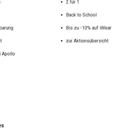
s
2 für 1
Back to School
barung
Bis zu -10% auf iWear
t
zur Aktionsübersicht
 Apollo
es