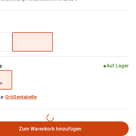
Brillen 2 für 1
Alle Marken
Zubehör
Brillenbügel
Brillenetuis
Brillenkettchen
e
Auf Lager
mm
ße
Größentabelle
Zum Warenkorb hinzufügen