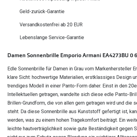
Oakley Meta entdecken
Wann brauche ich ein Hörgerät?
Lesebrillen
Mit Sehstärke
Online Brillenberater
alle Marken
Ratgeber
Geld-zurück-Garantie
Hörgeräte-Arten
Kontaktlinsen-Pr
Weitere Kategorien
Sportsonnenbrillen
Hörtest
Gleitsicht Ratgeb
iWear Nimm 4 zah
Versandkostenfrei ab 20 EUR
Ray-Ban Meta ausprobieren
Weitere Kategorien
Brillen Sale
Alle Hörakustik Ratgeber
Brillenpass richti
Kontaktlinsen-Ab
Lebenslange Service-Garantie
Sonnenbrillen Sale
Alle Brillen Ratge
iWear Direct
Damen Sonnenbrille Emporio Armani EA4273BU 0 6
Edle Sonnenbrille für Damen in Grau vom Markenhersteller Em
klare Sicht: hochwertige Materialien, erstklassiges Design 
trendiges Modell in einer Panto-Form daher. Einst in den 20
Intellektuellen getragen, wandelte sich diese edle Panto-Bri
Brillen-Grundform, die von allen gern getragen wird und die
steht. Da diese Sonnenbrille aus Kunststoff gefertigt ist, k
werden, was zu einem hohen Tragekomfort beiträgt. Ein weite
leichte hautverträglichkeit sowie gute Beständigkeit gegen 