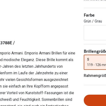
Ray-Ban Meta
Gleitsichtlinsen
Zahlung & Gutscheinkarten
Zubehör
obetragen
Oakley Meta
Sphärische Linsen
Filialauskünfte
Farbe
er
l 3
Brillentrends 2026
Brillenbügel
Torische Linsen
Grün / Grau
Rücksendung
g lesen
Brillenetuis
Farblinsen
o
Min.-5%
ber
Brillenkettchen
Motivlinsen
3788E /
Brillengröß
porio Armani. Emporio Armani Brillen für eine
S
und modische Eleganz. Diese Brille kommt als
119 - 126 
er-Jahren des letzten Jahrhunderts von
llenform im Laufe der Jahrzehnte zu einer
Rahmengrö
 sehr vielen Gesichtsformen ausgezeichnet
ann sie einfach an Ihre Kopfform angepasst
rer Vorteil von Kunststoff-Fassungen ist die
Schweiß und Feuchtigkeit. Sonnenbrillen sind