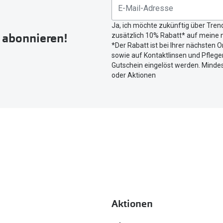
untenstehenden
Button
Ja, ich möchte zukünftig über Tren
um
r abonnieren!
zusätzlich 10% Rabatt* auf meine n
Ihren
*Der Rabatt ist bei Ihrer nächsten O
aktuellen
sowie auf Kontaktlinsen und Pflegem
Standort
Gutschein eingelöst werden. Mindes
zu
oder Aktionen
teilen.
Aktionen