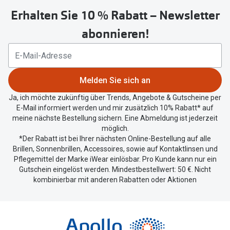
untenstehenden
Erhalten Sie 10 % Rabatt – Newsletter
Button
um
abonnieren!
Ihren
aktuellen
Standort
zu
Melden Sie sich an
teilen.
Ja, ich möchte zukünftig über Trends, Angebote & Gutscheine per
E-Mail informiert werden und mir zusätzlich 10% Rabatt* auf
meine nächste Bestellung sichern. Eine Abmeldung ist jederzeit
möglich.
*Der Rabatt ist bei Ihrer nächsten Online-Bestellung auf alle
Brillen, Sonnenbrillen, Accessoires, sowie auf Kontaktlinsen und
Pflegemittel der Marke iWear einlösbar. Pro Kunde kann nur ein
Gutschein eingelöst werden. Mindestbestellwert: 50 €. Nicht
kombinierbar mit anderen Rabatten oder Aktionen