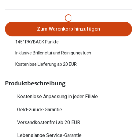
Oakley Me
Angebote
Brillen 2 für 1
Sonnenbri
Zum Warenkorb hinzufügen
20% auf selbsttönende Gläser
Randlose 
145° PAYBACK Punkte
Back to School: 50% auf die zweite Kinderbrille
Fahrradbri
Inklusive Brillenetui und Reinigungstuch
Farbe des
Trends
Kostenlose Lieferung ab 20 EUR
Zubehör
Nuance Audio Brille
Brillenbüg
Produktbeschreibung
Ray-Ban Meta
Brillenetui
Oakley Meta
Kostenlose Anpassung in jeder Filiale
Brillenket
Brillentrends 2026
Geld-zurück-Garantie
Ratgeber
Gläser
Versandkostenfrei ab 20 EUR
UV-Schutz
Glaspakete
Lebenslange Service-Garantie