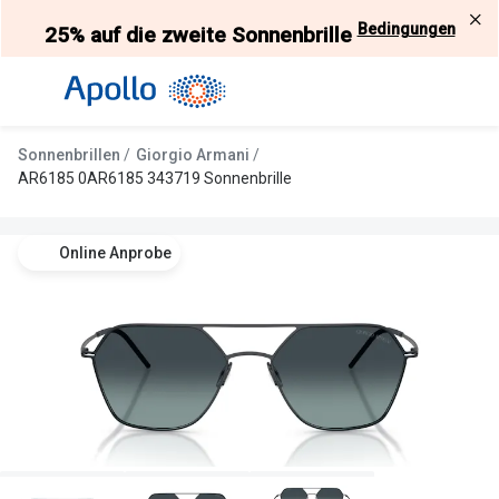
Weiter
Bedingungen
25% auf die zweite Sonnenbrille
zum
Inhalt
Alle Brillen
Kategorie
Damen
Alle Sonne
Sonnenbrillen
Giorgio Armani
Herren
Damen
AR6185 0AR6185 343719 Sonnenbrille
Kinder
Herren
Online Anprobe
Gleitsicht
Kinder
AI Glasses
Gleitsicht
Selbsttönende Brillen
Polarisier
Lesebrillen
Mit Sehst
Weitere Kategorien
Sportsonn
Weitere K
Brillen Sale