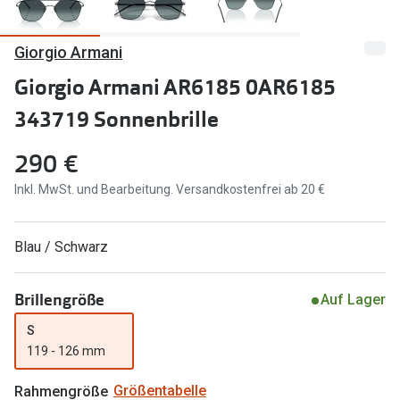
Marken
Sonnenbri
Giorgio Armani
Ray-Ban
Marken
Giorgio Armani AR6185 0AR6185
DbyD
Ray-Ban
343719 Sonnenbrille
Prada
Prada
290 €
Seen
Ralph Lau
Inkl. MwSt. und Bearbeitung. Versandkostenfrei ab 20 €
Miu Miu
Unofficial
alle Marken
Oakley
Blau / Schwarz
Miu Miu
Ratgeber
Brillengröße
Auf Lager
Gleitsicht Ratgeber
alle Mark
S
Brillenpass richtig lesen
119 - 126 mm
Trends
Alle Brillen Ratgeber
Ray-Ban 
Rahmengröße
Größentabelle