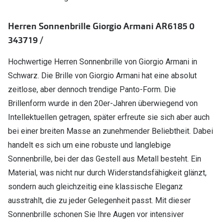
Polarisier
Glasveredelungen
Herren Sonnenbrille Giorgio Armani AR6185 0
Sonnenbri
Brillenglas Typen
343719 /
Alle Sonne
Transitions Gläser
Hochwertige Herren Sonnenbrille von Giorgio Armani in
Angebote
Blaulichtfilter
Schwarz. Die Brille von Giorgio Armani hat eine absolut
Brillen 2 f
zeitlose, aber dennoch trendige Panto-Form. Die
Stellest®-Brillengläser
Brillenform wurde in den 20er-Jahren überwiegend von
Zubehör
Intellektuellen getragen, später erfreute sie sich aber auch
Brillenbügel
bei einer breiten Masse an zunehmender Beliebtheit. Dabei
handelt es sich um eine robuste und langlebige
Brillenetuis
Sonnenbrille, bei der das Gestell aus Metall besteht. Ein
Brillenkettchen
Material, was nicht nur durch Widerstandsfähigkeit glänzt,
sondern auch gleichzeitig eine klassische Eleganz
ausstrahlt, die zu jeder Gelegenheit passt. Mit dieser
Sonnenbrille schonen Sie Ihre Augen vor intensiver