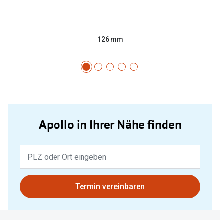
126 mm
Apollo in Ihrer Nähe finden
Keine
Ergebnisse
gefunden.
Bitte
Termin vereinbaren
nutzen
Sie