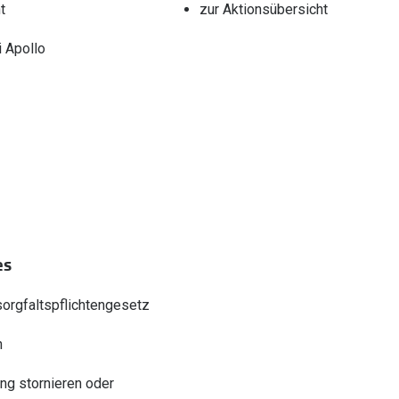
t
zur Aktionsübersicht
 Apollo
es
sorgfaltspflichtengesetz
n
ung stornieren oder