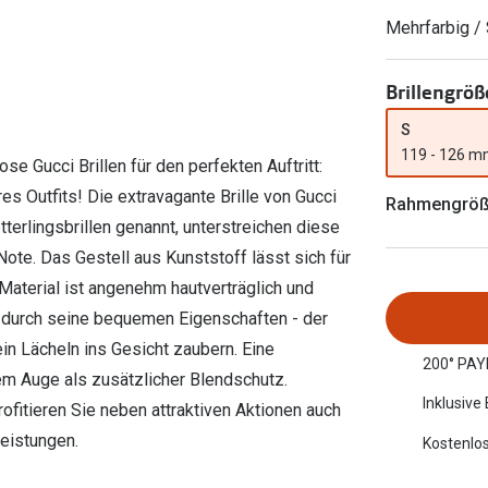
Ray-Ban Meta
Gleitsichtlinsen
Zahlung & Gutscheinkarten
Mehrfarbig /
Zubehör
obetragen
Oakley Meta
Sphärische Linsen
Filialauskünfte
er
l 3
Brillentrends 2026
Brillenbügel
Torische Linsen
Brillengröß
Rücksendung
g lesen
Brillenetuis
Farblinsen
o
Min.-5%
S
119 - 126 
e Gucci Brillen für den perfekten Auftritt:
ber
Brillenkettchen
Motivlinsen
res Outfits! Die extravagante Brille von Gucci
Rahmengrö
erlingsbrillen genannt, unterstreichen diese
ote. Das Gestell aus Kunststoff lässt sich für
aterial ist angenehm hautverträglich und
ur durch seine bequemen Eigenschaften - der
n Lächeln ins Gesicht zaubern. Eine
200° PAY
dem Auge als zusätzlicher Blendschutz.
Inklusive
ofitieren Sie neben attraktiven Aktionen auch
eistungen.
Kostenlos