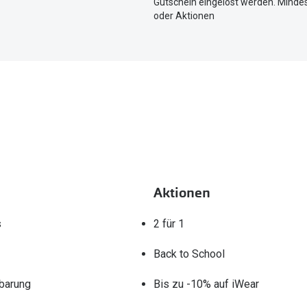
Gutschein eingelöst werden. Mindes
zu
oder Aktionen
teilen.
Aktionen
s
2 für 1
Back to School
barung
Bis zu -10% auf iWear