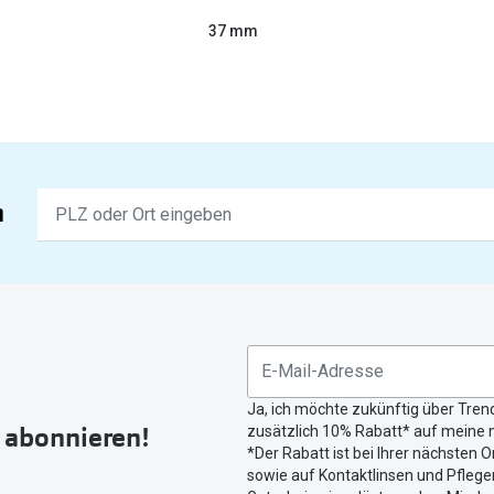
37 mm
Keine
n
Ergebnisse
gefunden.
Bitte
nutzen
Sie
untenstehenden
Button
Ja, ich möchte zukünftig über Tren
um
r abonnieren!
zusätzlich 10% Rabatt* auf meine n
Ihren
*Der Rabatt ist bei Ihrer nächsten O
aktuellen
sowie auf Kontaktlinsen und Pflegem
Standort