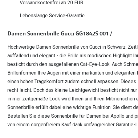
Oakley Meta entdecken
Wann brauche ich ein Hörgerät?
Versandkostenfrei ab 20 EUR
Lesebrillen
Mit Sehstärke
Online Brillenberater
alle Marken
Ratgeber
Hörgeräte-Arten
Kontaktlinsen-Pr
Lebenslange Service-Garantie
Weitere Kategorien
Sportsonnenbrillen
Hörtest
Gleitsicht Ratgeb
iWear Nimm 4 zah
Ray-Ban Meta ausprobieren
Weitere Kategorien
Damen Sonnenbrille Gucci GG1842S 001 /
Brillen Sale
Alle Hörakustik Ratgeber
Brillenpass richti
Kontaktlinsen-Ab
Sonnenbrillen Sale
Hochwertige Damen Sonnenbrille von Gucci in Schwarz. Zeitlos
Alle Brillen Ratge
iWear Direct
auffallend und elegant - die Brille als modisches Highlight Ih
besticht durch den ausgefallenen Cat-Eye-Look. Auch Schmett
Brillenformen Ihre Augen mit einer markanten und eleganten N
einen hohen Tragekomfort zudem schnell anpassen. Dieses M
recht leicht. Doch das kleine Leichtgewicht besticht nicht n
immer zeitgemäße Look wird Ihnen und Ihren Mitmenschen ei
Sonnenbrille erfüllt dabei eine wichtige Funktion: Sie dient 
Bestellen Sie diese Sonnenbrille für Damen bei Apollo und pr
von einem sorgenfreiem Kauf dank umfangreicher Garantie-L