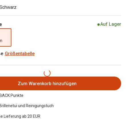
Brillen 2 für 1
Alle Marken
 Schwarz
Zubehör
Brillenbügel
e
Auf Lager
Brillenetuis
mm
Brillenkettchen
ße
Größentabelle
Zum Warenkorb hinzufügen
BACK Punkte
 Brillenetui und Reinigungstuch
e Lieferung ab 20 EUR