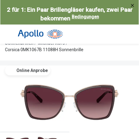
Weiter
2 für 1: Ein Paar Brillengläser kaufen, zwei Paar
zum
Bedingungen
bekommen
Inhalt
Alle Brillen
Kategorie
Damen
Alle Sonne
Sonnenbrillen
Michael Kors
Herren
Damen
Corsica 0MK1067B 11088H Sonnenbrille
Kinder
Herren
Online Anprobe
Gleitsicht
Kinder
AI Glasses
Gleitsicht
Selbsttönende Brillen
Polarisier
Lesebrillen
Mit Sehst
Weitere Kategorien
Sportsonn
Weitere K
Brillen Sale