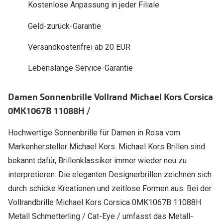
Kostenlose Anpassung in jeder Filiale
Polarisier
Glasveredelungen
Geld-zurück-Garantie
Sonnenbri
Brillenglas Typen
Alle Sonne
Versandkostenfrei ab 20 EUR
Transitions Gläser
Lebenslange Service-Garantie
Angebote
Blaulichtfilter
Brillen 2 f
Stellest®-Brillengläser
Damen Sonnenbrille Vollrand Michael Kors Corsica
0MK1067B 11088H /
Zubehör
Brillenbügel
Hochwertige Sonnenbrille für Damen in Rosa vom
Markenhersteller Michael Kors. Michael Kors Brillen sind
Brillenetuis
bekannt dafür, Brillenklassiker immer wieder neu zu
Brillenkettchen
interpretieren. Die eleganten Designerbrillen zeichnen sich
durch schicke Kreationen und zeitlose Formen aus. Bei der
Vollrandbrille Michael Kors Corsica 0MK1067B 11088H
Metall Schmetterling / Cat-Eye / umfasst das Metall-