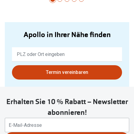
Apollo in Ihrer Nähe finden
Keine
Ergebnisse
gefunden.
Bitte
Termin vereinbaren
nutzen
Sie
untenstehenden
Erhalten Sie 10 % Rabatt – Newsletter
Button
um
abonnieren!
Ihren
aktuellen
Standort