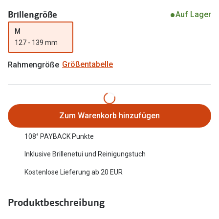
Oakley Me
Brillengröße
Angebote
Auf Lager
Brillen 2 für 1
Sonnenbri
M
127 - 139 mm
20% auf selbsttönende Gläser
Randlose 
Rahmengröße
Größentabelle
Back to School: 50% auf die zweite Kinderbrille
Fahrradbri
Farbe des
Trends
Zubehör
Nuance Audio Brille
Zum Warenkorb hinzufügen
Brillenbüg
Ray-Ban Meta
108° PAYBACK Punkte
Brillenetui
Oakley Meta
Inklusive Brillenetui und Reinigungstuch
Brillenket
Brillentrends 2026
Kostenlose Lieferung ab 20 EUR
Ratgeber
Gläser
Produktbeschreibung
UV-Schutz
Glaspakete