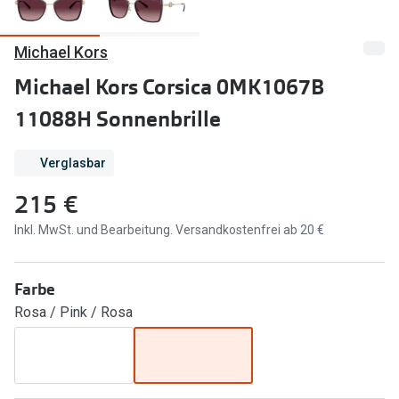
Marken
Sonnenbri
Michael Kors
Ray-Ban
Marken
Michael Kors Corsica 0MK1067B
DbyD
Ray-Ban
11088H Sonnenbrille
Prada
Prada
Verglasbar
Seen
Ralph Lau
215 €
Miu Miu
Unofficial
Inkl. MwSt. und Bearbeitung. Versandkostenfrei ab 20 €
alle Marken
Oakley
Miu Miu
Ratgeber
Farbe
Gleitsicht Ratgeber
alle Mark
Rosa / Pink / Rosa
Brillenpass richtig lesen
Trends
Alle Brillen Ratgeber
Ray-Ban 