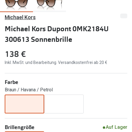
Marken
Sonnenbri
Michael Kors
Ray-Ban
Marken
Michael Kors Dupont 0MK2184U
DbyD
Ray-Ban
300613 Sonnenbrille
Prada
Prada
138 €
Seen
Ralph Lau
Inkl. MwSt. und Bearbeitung. Versandkostenfrei ab 20 €
Miu Miu
Unofficial
alle Marken
Oakley
Farbe
Braun / Havana / Petrol
Miu Miu
Ratgeber
Gleitsicht Ratgeber
alle Mark
Brillenpass richtig lesen
Trends
Alle Brillen Ratgeber
Ray-Ban 
Brillengröße
Auf Lager