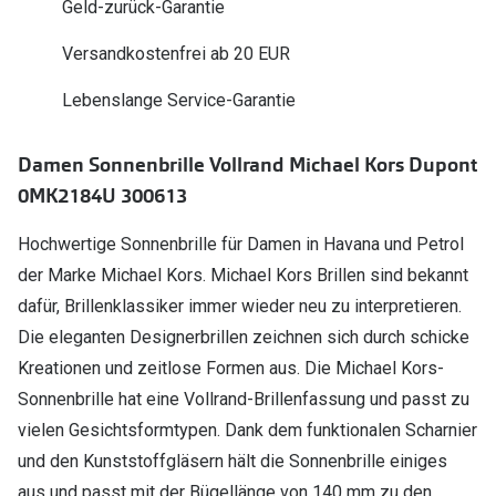
Geld-zurück-Garantie
Polarisier
Glasveredelungen
Versandkostenfrei ab 20 EUR
Sonnenbri
Brillenglas Typen
Lebenslange Service-Garantie
Alle Sonne
Transitions Gläser
Angebote
Blaulichtfilter
Damen Sonnenbrille Vollrand Michael Kors Dupont
Brillen 2 f
0MK2184U 300613
Stellest®-Brillengläser
Hochwertige Sonnenbrille für Damen in Havana und Petrol
Zubehör
der Marke Michael Kors. Michael Kors Brillen sind bekannt
Brillenbügel
dafür, Brillenklassiker immer wieder neu zu interpretieren.
Brillenetuis
Die eleganten Designerbrillen zeichnen sich durch schicke
Kreationen und zeitlose Formen aus. Die Michael Kors-
Brillenkettchen
Sonnenbrille hat eine Vollrand-Brillenfassung und passt zu
vielen Gesichtsformtypen. Dank dem funktionalen Scharnier
und den Kunststoffgläsern hält die Sonnenbrille einiges
aus und passt mit der Bügellänge von 140 mm zu den