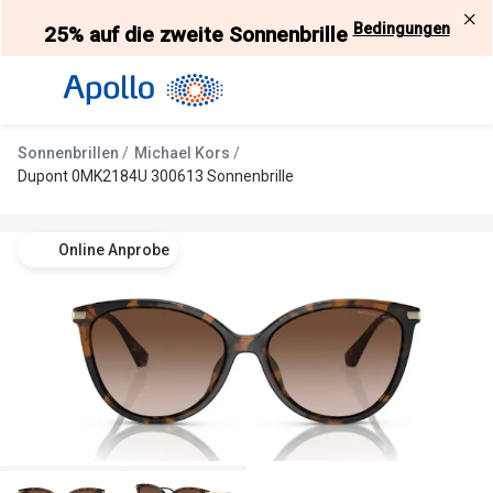
Weiter
Bedingungen
25% auf die zweite Sonnenbrille
zum
Inhalt
Alle Brillen
Kategorie
Damen
Alle Sonne
Sonnenbrillen
Michael Kors
Herren
Damen
Dupont 0MK2184U 300613 Sonnenbrille
Kinder
Herren
Online Anprobe
Gleitsicht
Kinder
AI Glasses
Gleitsicht
Selbsttönende Brillen
Polarisier
Lesebrillen
Mit Sehst
Weitere Kategorien
Sportsonn
Weitere K
Brillen Sale