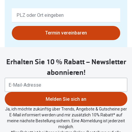
Keine
Ergebnisse
gefunden.
Bitte
Termin vereinbaren
nutzen
Sie
untenstehenden
Erhalten Sie 10 % Rabatt – Newsletter
Button
um
abonnieren!
Ihren
aktuellen
Standort
zu
Melden Sie sich an
teilen.
Ja, ich möchte zukünftig über Trends, Angebote & Gutscheine per
E-Mail informiert werden und mir zusätzlich 10% Rabatt* auf
meine nächste Bestellung sichern. Eine Abmeldung ist jederzeit
möglich.