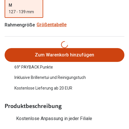
M
Oakley Me
Angebote
127 - 139 mm
Brillen 2 für 1
Sonnenbri
Rahmengröße
Größentabelle
20% auf selbsttönende Gläser
Randlose 
Back to School: 50% auf die zweite Kinderbrille
Fahrradbri
Farbe des
Trends
Zum Warenkorb hinzufügen
Zubehör
Nuance Audio Brille
69° PAYBACK Punkte
Brillenbüg
Inklusive Brillenetui und Reinigungstuch
Ray-Ban Meta
Brillenetui
Kostenlose Lieferung ab 20 EUR
Oakley Meta
Brillenket
Brillentrends 2026
Produktbeschreibung
Ratgeber
Gläser
Kostenlose Anpassung in jeder Filiale
UV-Schutz
Glaspakete