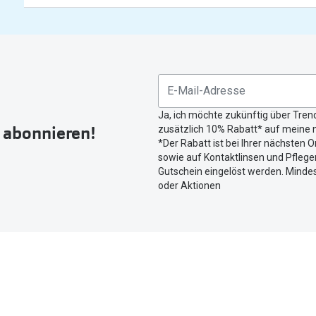
gefunden.
Bitte
nutzen
Sie
untenstehenden
Button
Ja, ich möchte zukünftig über Tren
um
r abonnieren!
zusätzlich 10% Rabatt* auf meine n
Ihren
*Der Rabatt ist bei Ihrer nächsten O
aktuellen
sowie auf Kontaktlinsen und Pflegem
Standort
Gutschein eingelöst werden. Mindes
zu
oder Aktionen
teilen.