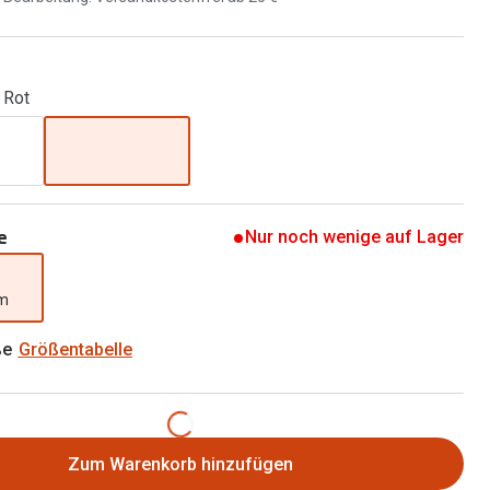
Brillen 2 für 1
Alle Marken
Zubehör
Brillenbügel
 Rot
Brillenetuis
Brillenkettchen
e
Nur noch wenige auf Lager
mm
ße
Größentabelle
Zum Warenkorb hinzufügen