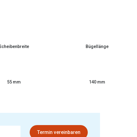
Scheibenbreite
Bügellänge
55 mm
140 mm
Termin vereinbaren