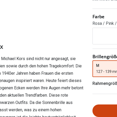
Ray-Ban Meta
Gleitsichtlinsen
Zahlung & Gutscheinkarten
Zubehör
obetragen
Oakley Meta
Sphärische Linsen
Filialauskünfte
Farbe
er
l 3
Brillentrends 2026
Brillenbügel
Torische Linsen
Rosa / Pink /
Rücksendung
g lesen
Brillenetuis
Farblinsen
o
Min.-5%
ber
Brillenkettchen
Motivlinsen
6X
Brillengröß
 Michael Kors sind nicht nur angesagt, sie
M
ien sowie durch den hohen Tragekomfort. Die
127 - 139 
den 1940er Jahren haben Frauen die ersten
naugen inspiriert waren. Heute feiert dieses
Rahmengrö
ezogenen Ecken werden Ihre Augen mehr betont
den aktuellen Trendfarben. Diese rote
warzen Outfits. Da die Sonnenbrille aus
epasst werden, was zu einem hohen