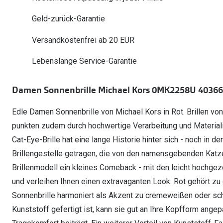
Oakley Meta entdecken
Wann brauche ich ein Hörgerät?
Lesebrillen
Mit Sehstärke
Online Brillenberater
alle Marken
Ratgeber
Geld-zurück-Garantie
Hörgeräte-Arten
Kontaktlinsen-Pr
Weitere Kategorien
Sportsonnenbrillen
Hörtest
Gleitsicht Ratgeb
iWear Nimm 4 zah
Versandkostenfrei ab 20 EUR
Ray-Ban Meta ausprobieren
Weitere Kategorien
Brillen Sale
Alle Hörakustik Ratgeber
Brillenpass richti
Kontaktlinsen-Ab
Lebenslange Service-Garantie
Sonnenbrillen Sale
Alle Brillen Ratge
iWear Direct
Damen Sonnenbrille Michael Kors 0MK2258U 4036
Edle Damen Sonnenbrille von Michael Kors in Rot. Brillen von
punkten zudem durch hochwertige Verarbeitung und Material
Cat-Eye-Brille hat eine lange Historie hinter sich - noch in 
Brillengestelle getragen, die von den namensgebenden Katze
Brillenmodell ein kleines Comeback - mit den leicht hochg
und verleihen Ihnen einen extravaganten Look. Rot gehört zu 
Sonnenbrille harmoniert als Akzent zu cremeweißen oder sch
Kunststoff gefertigt ist, kann sie gut an Ihre Kopfform ang