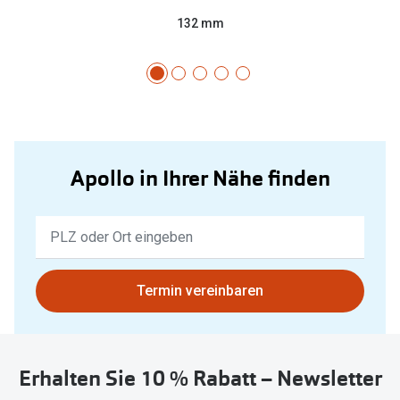
132 mm
Apollo in Ihrer Nähe finden
Keine
Ergebnisse
gefunden.
Bitte
Termin vereinbaren
nutzen
Sie
untenstehenden
Erhalten Sie 10 % Rabatt – Newsletter
Button
um