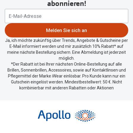
abonnieren!
Ihren
aktuellen
Standort
zu
Melden Sie sich an
teilen.
Ja, ich möchte zukünftig über Trends, Angebote & Gutscheine per
E-Mail informiert werden und mir zusätzlich 10% Rabatt* auf
meine nächste Bestellung sichern. Eine Abmeldung ist jederzeit
möglich.
*Der Rabatt ist bei Ihrer nächsten Online-Bestellung auf alle
Brillen, Sonnenbrillen, Accessoires, sowie auf Kontaktlinsen und
Pflegemittel der Marke iWear einlösbar. Pro Kunde kann nur ein
Gutschein eingelöst werden. Mindestbestellwert: 50 €. Nicht
kombinierbar mit anderen Rabatten oder Aktionen