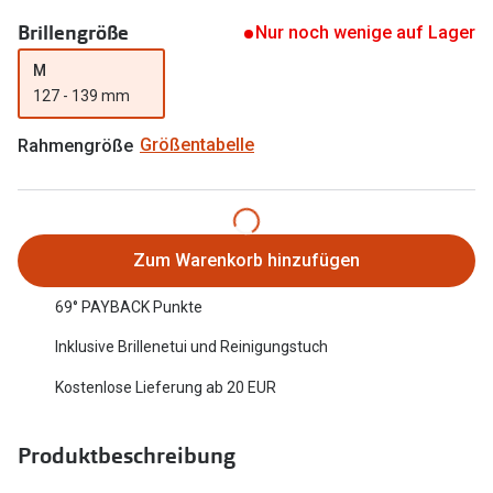
Oakley Me
Brillengröße
Angebote
Nur noch wenige auf Lager
Brillen 2 für 1
Sonnenbri
M
127 - 139 mm
20% auf selbsttönende Gläser
Randlose 
Rahmengröße
Größentabelle
Back to School: 50% auf die zweite Kinderbrille
Fahrradbri
Farbe des
Trends
Zubehör
Nuance Audio Brille
Zum Warenkorb hinzufügen
Brillenbüg
Ray-Ban Meta
69° PAYBACK Punkte
Brillenetui
Oakley Meta
Inklusive Brillenetui und Reinigungstuch
Brillenket
Brillentrends 2026
Kostenlose Lieferung ab 20 EUR
Ratgeber
Gläser
Produktbeschreibung
UV-Schutz
Glaspakete