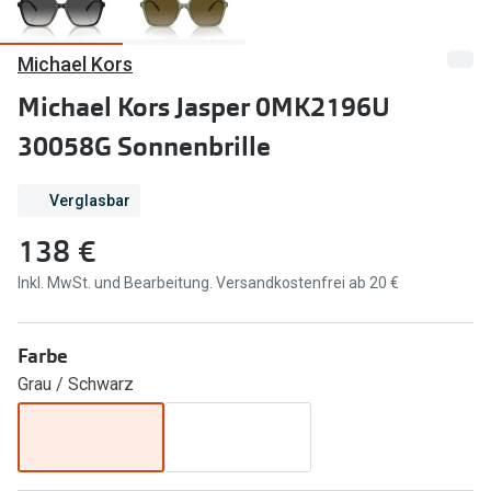
Marken
Sonnenbri
Michael Kors
Ray-Ban
Marken
Michael Kors Jasper 0MK2196U
DbyD
Ray-Ban
30058G Sonnenbrille
Prada
Prada
Verglasbar
Seen
Ralph Lau
138 €
Miu Miu
Unofficial
Inkl. MwSt. und Bearbeitung. Versandkostenfrei ab 20 €
alle Marken
Oakley
Miu Miu
Ratgeber
Farbe
Gleitsicht Ratgeber
alle Mark
Grau / Schwarz
Brillenpass richtig lesen
Trends
Alle Brillen Ratgeber
Ray-Ban 