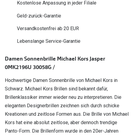
Kostenlose Anpassung in jeder Filiale
Polarisier
Glasveredelungen
Geld-zurück-Garantie
Sonnenbri
Brillenglas Typen
Alle Sonne
Versandkostenfrei ab 20 EUR
Transitions Gläser
Lebenslange Service-Garantie
Angebote
Blaulichtfilter
Brillen 2 f
Stellest®-Brillengläser
Damen Sonnenbrille Michael Kors Jasper
0MK2196U 30058G /
Zubehör
Brillenbügel
Hochwertige Damen Sonnenbrille von Michael Kors in
Schwarz. Michael Kors Brillen sind bekannt dafür,
Brillenetuis
Brillenklassiker immer wieder neu zu interpretieren. Die
Brillenkettchen
eleganten Designerbrillen zeichnen sich durch schicke
Kreationen und zeitlose Formen aus. Die Brille von Michael
Kors hat eine absolut zeitlose, aber dennoch trendige
Panto-Form. Die Brillenform wurde in den 20er-Jahren