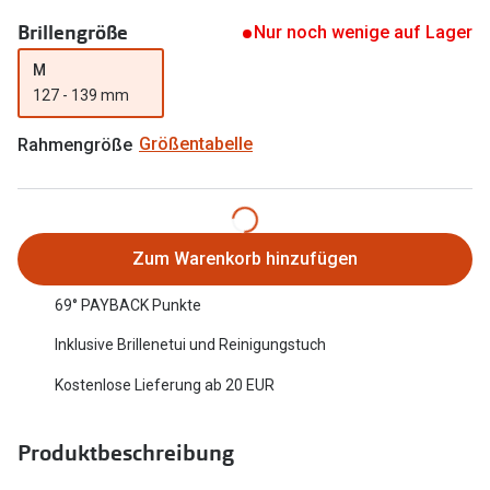
Oakley Me
Brillengröße
Angebote
Nur noch wenige auf Lager
Brillen 2 für 1
Sonnenbri
M
127 - 139 mm
20% auf selbsttönende Gläser
Randlose 
Rahmengröße
Größentabelle
Back to School: 50% auf die zweite Kinderbrille
Fahrradbri
Farbe des
Trends
Zubehör
Nuance Audio Brille
Zum Warenkorb hinzufügen
Brillenbüg
Ray-Ban Meta
69° PAYBACK Punkte
Brillenetui
Oakley Meta
Inklusive Brillenetui und Reinigungstuch
Brillenket
Brillentrends 2026
Kostenlose Lieferung ab 20 EUR
Ratgeber
Gläser
Produktbeschreibung
UV-Schutz
Glaspakete