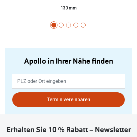
130 mm
Apollo in Ihrer Nähe finden
Keine
Ergebnisse
gefunden.
Bitte
Termin vereinbaren
nutzen
Sie
untenstehenden
Erhalten Sie 10 % Rabatt – Newsletter
Button
um