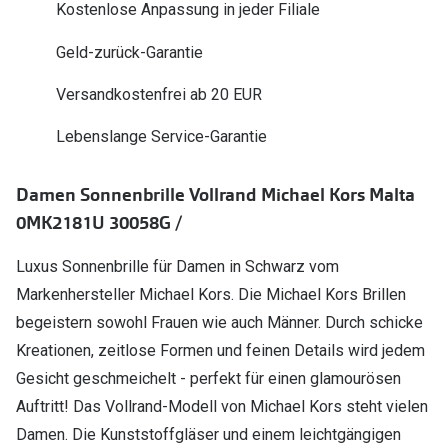
Kostenlose Anpassung in jeder Filiale
Polarisier
Glasveredelungen
Geld-zurück-Garantie
Sonnenbri
Brillenglas Typen
Alle Sonne
Versandkostenfrei ab 20 EUR
Transitions Gläser
Lebenslange Service-Garantie
Angebote
Blaulichtfilter
Brillen 2 f
Stellest®-Brillengläser
Damen Sonnenbrille Vollrand Michael Kors Malta
0MK2181U 30058G /
Zubehör
Brillenbügel
Luxus Sonnenbrille für Damen in Schwarz vom
Markenhersteller Michael Kors. Die Michael Kors Brillen
Brillenetuis
begeistern sowohl Frauen wie auch Männer. Durch schicke
Brillenkettchen
Kreationen, zeitlose Formen und feinen Details wird jedem
Gesicht geschmeichelt - perfekt für einen glamourösen
Auftritt! Das Vollrand-Modell von Michael Kors steht vielen
Damen. Die Kunststoffgläser und einem leichtgängigen