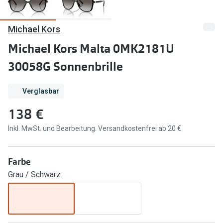
Marken
Sonnenbri
Michael Kors
Ray-Ban
Marken
Michael Kors Malta 0MK2181U
DbyD
Ray-Ban
30058G Sonnenbrille
Prada
Prada
Verglasbar
Seen
Ralph Lau
138 €
Miu Miu
Unofficial
Inkl. MwSt. und Bearbeitung. Versandkostenfrei ab 20 €
alle Marken
Oakley
Miu Miu
Ratgeber
Farbe
Gleitsicht Ratgeber
alle Mark
Grau / Schwarz
Brillenpass richtig lesen
Trends
Alle Brillen Ratgeber
Ray-Ban 