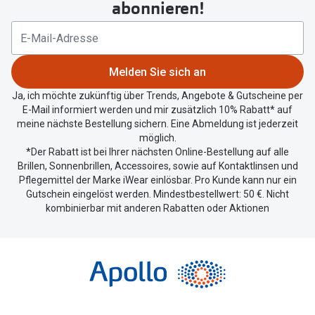
abonnieren!
Ihren
aktuellen
Standort
zu
Melden Sie sich an
teilen.
Ja, ich möchte zukünftig über Trends, Angebote & Gutscheine per
E-Mail informiert werden und mir zusätzlich 10% Rabatt* auf
meine nächste Bestellung sichern. Eine Abmeldung ist jederzeit
möglich.
*Der Rabatt ist bei Ihrer nächsten Online-Bestellung auf alle
Brillen, Sonnenbrillen, Accessoires, sowie auf Kontaktlinsen und
Pflegemittel der Marke iWear einlösbar. Pro Kunde kann nur ein
Gutschein eingelöst werden. Mindestbestellwert: 50 €. Nicht
kombinierbar mit anderen Rabatten oder Aktionen