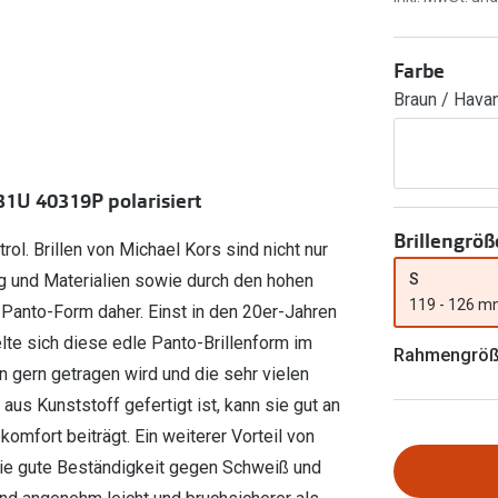
Ray-Ban Meta
Gleitsichtlinsen
Zahlung & Gutscheinkarten
Zubehör
obetragen
Oakley Meta
Sphärische Linsen
Filialauskünfte
Farbe
er
l 3
Brillentrends 2026
Brillenbügel
Torische Linsen
Braun / Havan
Rücksendung
g lesen
Brillenetuis
Farblinsen
o
Min.-5%
ber
Brillenkettchen
Motivlinsen
1U 40319P polarisiert
Brillengröß
l. Brillen von Michael Kors sind nicht nur
S
g und Materialien sowie durch den hohen
119 - 126 
 Panto-Form daher. Einst in den 20er-Jahren
lte sich diese edle Panto-Brillenform im
Rahmengrö
n gern getragen wird und die sehr vielen
us Kunststoff gefertigt ist, kann sie gut an
mfort beiträgt. Ein weiterer Vorteil von
owie gute Beständigkeit gegen Schweiß und