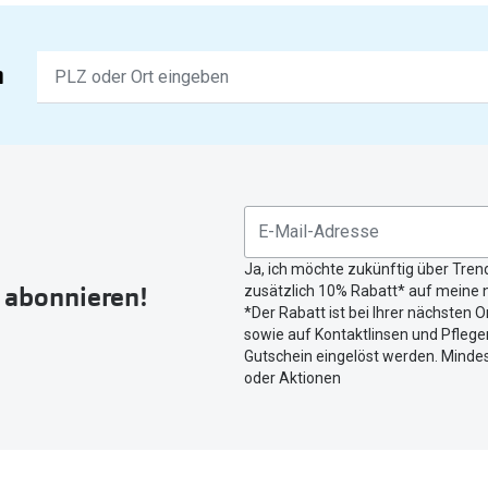
Keine
n
Ergebnisse
gefunden.
Bitte
nutzen
Sie
untenstehenden
Button
Ja, ich möchte zukünftig über Tren
um
r abonnieren!
zusätzlich 10% Rabatt* auf meine n
Ihren
*Der Rabatt ist bei Ihrer nächsten O
aktuellen
sowie auf Kontaktlinsen und Pflegem
Standort
Gutschein eingelöst werden. Mindes
zu
oder Aktionen
teilen.