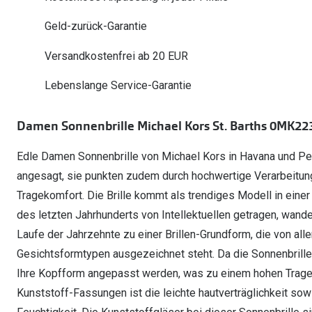
Oakley Meta entdecken
Wann brauche ich ein Hörgerät?
Lesebrillen
Mit Sehstärke
Online Brillenberater
alle Marken
Ratgeber
Geld-zurück-Garantie
Hörgeräte-Arten
Kontaktlinsen-Pr
Weitere Kategorien
Sportsonnenbrillen
Hörtest
Gleitsicht Ratgeb
iWear Nimm 4 zah
Versandkostenfrei ab 20 EUR
Ray-Ban Meta ausprobieren
Weitere Kategorien
Brillen Sale
Alle Hörakustik Ratgeber
Brillenpass richti
Kontaktlinsen-Ab
Lebenslange Service-Garantie
Sonnenbrillen Sale
Alle Brillen Ratge
iWear Direct
Damen Sonnenbrille Michael Kors St. Barths 0MK223
Edle Damen Sonnenbrille von Michael Kors in Havana und Petro
angesagt, sie punkten zudem durch hochwertige Verarbeitun
Tragekomfort. Die Brille kommt als trendiges Modell in einer
des letzten Jahrhunderts von Intellektuellen getragen, wande
Laufe der Jahrzehnte zu einer Brillen-Grundform, die von alle
Gesichtsformtypen ausgezeichnet steht. Da die Sonnenbrille a
Ihre Kopfform angepasst werden, was zu einem hohen Trageko
Kunststoff-Fassungen ist die leichte hautverträglichkeit s