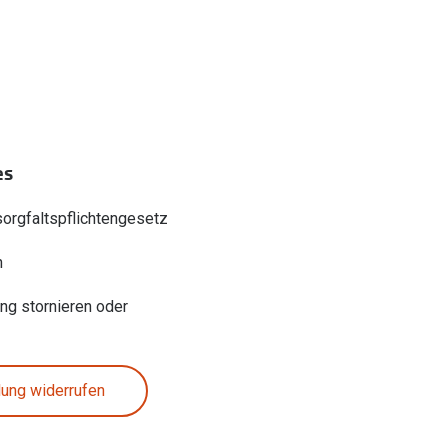
es
sorgfaltspflichtengesetz
n
ung stornieren oder
lung widerrufen