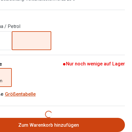
Brillen 2 für 1
Alle Marken
Zubehör
Brillenbügel
a / Petrol
Brillenetuis
Brillenkettchen
e
Nur noch wenige auf Lager
mm
ße
Größentabelle
Zum Warenkorb hinzufügen