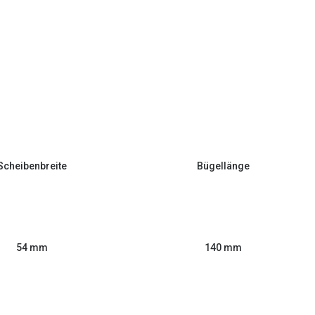
Scheibenbreite
Bügellänge
54 mm
140 mm