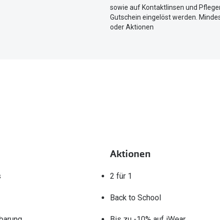
aktuellen
sowie auf Kontaktlinsen und Pflegem
Standort
Gutschein eingelöst werden. Mindes
zu
oder Aktionen
teilen.
Aktionen
s
2 für 1
Back to School
barung
Bis zu -10% auf iWear