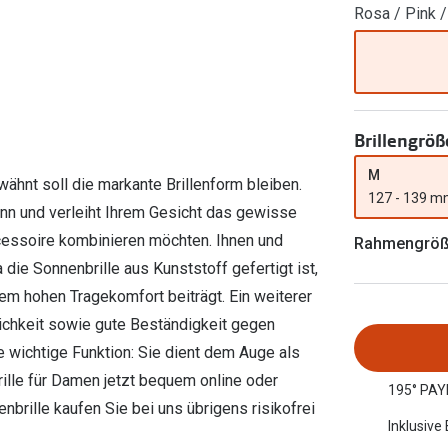
Rosa / Pink 
Filialauskünfte
er
l 3
Brillentrends 2026
Brillenbügel
Torische Linsen
Rücksendung
g lesen
Brillenetuis
Farblinsen
o
Min.-5%
ber
Brillenkettchen
Motivlinsen
Brillengröß
M
ähnt soll die markante Brillenform bleiben.
127 - 139 
n und verleiht Ihrem Gesicht das gewisse
ccessoire kombinieren möchten. Ihnen und
Rahmengrö
die Sonnenbrille aus Kunststoff gefertigt ist,
em hohen Tragekomfort beiträgt. Ein weiterer
lichkeit sowie gute Beständigkeit gegen
ne wichtige Funktion: Sie dient dem Auge als
rille für Damen jetzt bequem online oder
195° PAY
enbrille kaufen Sie bei uns übrigens risikofrei
Inklusive