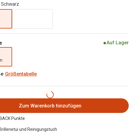
/ Schwarz
Brillenbügel
Brillenetuis
Brillenkettchen
e
Auf Lager
mm
ße
Größentabelle
Zum Warenkorb hinzufügen
BACK Punkte
 Brillenetui und Reinigungstuch