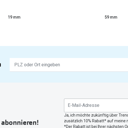
59 mm
19 mm
Keine
n
Ergebnisse
gefunden.
Bitte
nutzen
Sie
untenstehenden
Button
Ja, ich möchte zukünftig über Tren
um
r abonnieren!
zusätzlich 10% Rabatt* auf meine n
Ihren
*Der Rabatt ist bei Ihrer nächsten O