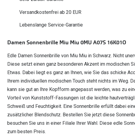
Weitere Kategorien
Sportsonnenbrillen
Hörtest
Gleitsicht Ratgeb
iWear Nimm 4 zah
Versandkostenfrei ab 20 EUR
Ray-Ban Meta ausprobieren
Weitere Kategorien
Brillen Sale
Alle Hörakustik Ratgeber
Brillenpass richti
Kontaktlinsen-Ab
Lebenslange Service-Garantie
Sonnenbrillen Sale
Alle Brillen Ratge
iWear Direct
Damen Sonnenbrille Miu Miu 0MU A07S 16K01O
Edle Damen Sonnenbrille von Miu Miu in Schwarz. Nicht unerw
Diese setzt einen ganz besonderen Akzent im modischen Sin
Etwas. Dabei liegt es ganz an Ihnen, wie Sie das schicke A
Ihrem individuellen modischen Touch steht nichts im Weg. Da 
kann sie gut an Ihre Kopfform angepasst werden, was zu ein
Vorteil von Kunststoff-Fassungen ist die leichte hautverträg
Schweiß und Feuchtigkeit. Eine Sonnenbrille erfüllt dabei ei
zusätzlicher Blendschutz. Bestellen Sie jetzt diese Sonnenb
besuchen Sie uns in einer Filiale Ihrer Wahl. Diese edle Sonn
zum besten Preis.