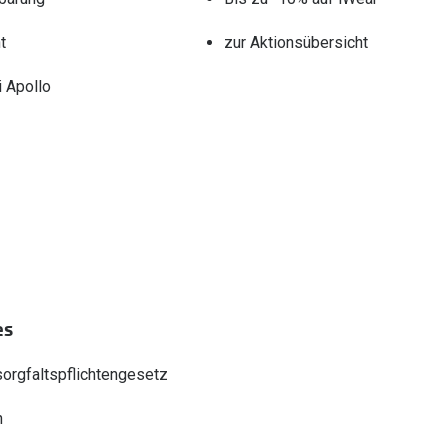
t
zur Aktionsübersicht
 Apollo
es
sorgfaltspflichtengesetz
n