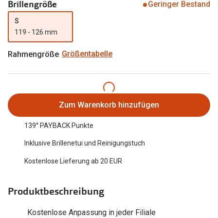
Brillengröße
Geringer Bestand
Oakley Me
Angebote
S
Brillen 2 für 1
Sonnenbri
119 - 126 mm
20% auf selbsttönende Gläser
Randlose 
Rahmengröße
Größentabelle
Back to School: 50% auf die zweite Kinderbrille
Fahrradbri
Farbe des
Trends
Zum Warenkorb hinzufügen
Zubehör
Nuance Audio Brille
139° PAYBACK Punkte
Brillenbüg
Ray-Ban Meta
Inklusive Brillenetui und Reinigungstuch
Brillenetui
Oakley Meta
Kostenlose Lieferung ab 20 EUR
Brillenket
Brillentrends 2026
Ratgeber
Produktbeschreibung
Gläser
UV-Schutz
Glaspakete
Kostenlose Anpassung in jeder Filiale