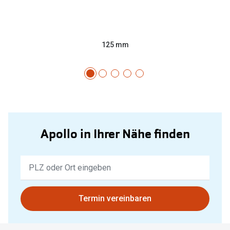
125 mm
Apollo in Ihrer Nähe finden
Keine
Ergebnisse
gefunden.
Bitte
Termin vereinbaren
nutzen
Sie