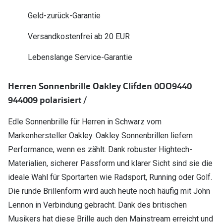
Polarisier
Glasveredelungen
Geld-zurück-Garantie
Sonnenbri
Brillenglas Typen
Versandkostenfrei ab 20 EUR
Alle Sonne
Transitions Gläser
Lebenslange Service-Garantie
Angebote
Blaulichtfilter
Herren Sonnenbrille Oakley Clifden 0OO9440
Brillen 2 f
Stellest®-Brillengläser
944009 polarisiert /
Zubehör
Edle Sonnenbrille für Herren in Schwarz vom
Brillenbügel
Markenhersteller Oakley. Oakley Sonnenbrillen liefern
Performance, wenn es zählt. Dank robuster Hightech-
Brillenetuis
Materialien, sicherer Passform und klarer Sicht sind sie die
Brillenkettchen
ideale Wahl für Sportarten wie Radsport, Running oder Golf.
Die runde Brillenform wird auch heute noch häufig mit John
Lennon in Verbindung gebracht. Dank des britischen
Musikers hat diese Brille auch den Mainstream erreicht und