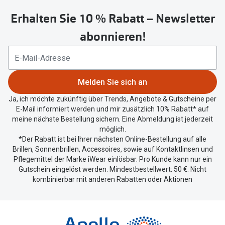
untenstehenden
Erhalten Sie 10 % Rabatt – Newsletter
Button
um
abonnieren!
Ihren
aktuellen
Standort
zu
Melden Sie sich an
teilen.
Ja, ich möchte zukünftig über Trends, Angebote & Gutscheine per
E-Mail informiert werden und mir zusätzlich 10% Rabatt* auf
meine nächste Bestellung sichern. Eine Abmeldung ist jederzeit
möglich.
*Der Rabatt ist bei Ihrer nächsten Online-Bestellung auf alle
Brillen, Sonnenbrillen, Accessoires, sowie auf Kontaktlinsen und
Pflegemittel der Marke iWear einlösbar. Pro Kunde kann nur ein
Gutschein eingelöst werden. Mindestbestellwert: 50 €. Nicht
kombinierbar mit anderen Rabatten oder Aktionen