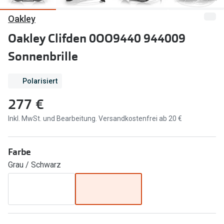
Oakley
Marken
Sonnenbri
Ray-Ban
Oakley Clifden 0OO9440 944009
Marken
Sonnenbrille
DbyD
Ray-Ban
Prada
Prada
Polarisiert
Seen
Ralph Lau
277 €
Miu Miu
Unofficial
Inkl. MwSt. und Bearbeitung. Versandkostenfrei ab 20 €
alle Marken
Oakley
Farbe
Miu Miu
Ratgeber
Grau / Schwarz
Gleitsicht Ratgeber
alle Mark
Brillenpass richtig lesen
Trends
Alle Brillen Ratgeber
Ray-Ban 