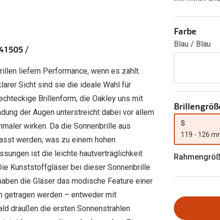
Ray-Ban Meta
Gleitsichtlinsen
Zahlung & Gutscheinkarten
Zubehör
obetragen
Oakley Meta
Sphärische Linsen
Filialauskünfte
Farbe
er
l 3
Brillentrends 2026
Brillenbügel
Torische Linsen
Blau / Blau
41505 /
Rücksendung
g lesen
Brillenetuis
Farblinsen
o
Min.-5%
illen liefern Performance, wenn es zählt.
ber
Brillenkettchen
Motivlinsen
arer Sicht sind sie die ideale Wahl für
echteckige Brillenform, die Oakley uns mit
Brillengröß
randung der Augen unterstreicht dabei vor allem
S
maler wirken. Da die Sonnenbrille aus
119 - 126 
epasst werden, was zu einem hohen
ssungen ist die leichte hautverträglichkeit
Rahmengrö
ie Kunststoffgläser bei dieser Sonnenbrille
haben die Gläser das modische Feature einer
em getragen werden – entweder mit
ald draußen die ersten Sonnenstrahlen