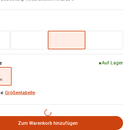
Brillen 2 für 1
Alle Marken
Zubehör
Brillenbügel
Brillenetuis
Brillenkettchen
e
Auf Lager
mm
ße
Größentabelle
Zum Warenkorb hinzufügen