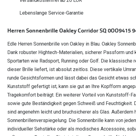
Versandkostenfrei ab 20 EUR
Oakley Meta entdecken
Wann brauche ich ein Hörgerät?
Lesebrillen
Mit Sehstärke
Online Brillenberater
alle Marken
Ratgeber
Hörgeräte-Arten
Kontaktlinsen-Pr
Lebenslange Service-Garantie
Weitere Kategorien
Sportsonnenbrillen
Hörtest
Gleitsicht Ratgeb
iWear Nimm 4 zah
Ray-Ban Meta ausprobieren
Weitere Kategorien
Herren Sonnenbrille Oakley Corridor SQ 0OO9415 9
Brillen Sale
Alle Hörakustik Ratgeber
Brillenpass richti
Kontaktlinsen-Ab
Edle Herren Sonnenbrille von Oakley in Blau. Oakley Sonnenbr
Sonnenbrillen Sale
Alle Brillen Ratge
iWear Direct
Dank robuster Hightech-Materialien, sicherer Passform und kl
Sportarten wie Radsport, Running oder Golf. Die klassische r
dieser Brille liefert, ist absolut zeitlos. Diese vertikale Um
runde Gesichtsformen und lässt dabei das Gesicht etwas sch
Kunststoff gefertigt ist, kann sie gut an Ihre Kopfform ang
Tragekomfort beiträgt. Ein weiterer Vorteil von Kunststoff-Fa
sowie gute Beständigkeit gegen Schweiß und Feuchtigkeit. D
sind angenehm leicht und bruchsicherer als Glas. Außerdem 
Sonnenbrillenverspiegelung. Die Sonnenbrille kann von jed
individueller Sehstärke oder als modisches Accessoire, sob