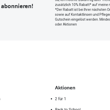
um
r abonnieren!
zusätzlich 10% Rabatt* auf meine n
Ihren
*Der Rabatt ist bei Ihrer nächsten O
aktuellen
sowie auf Kontaktlinsen und Pflegem
Standort
Gutschein eingelöst werden. Mindes
zu
oder Aktionen
teilen.
Aktionen
s
2 für 1
Back to School